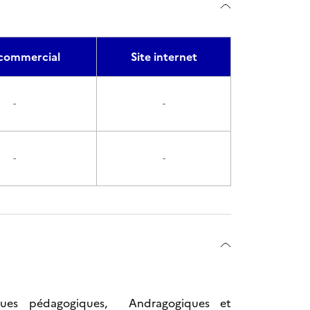
commercial
Site internet
-
-
-
-
iques pédagogiques, Andragogiques et