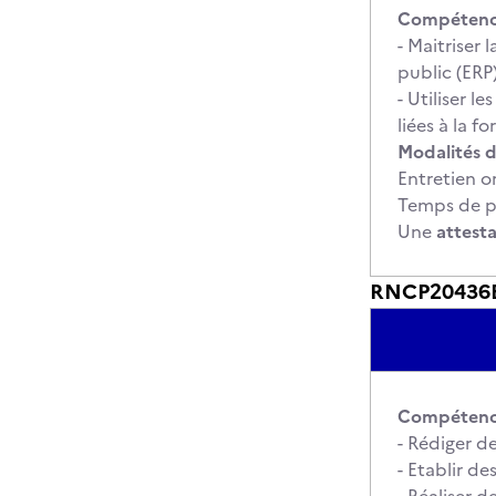
Compétence
- Maitriser 
public (ERP
- Utiliser 
liées à la f
Modalités d
Entretien or
Temps de pr
Une
attest
RNCP20436BC
Compétence
- Rédiger d
- Etablir d