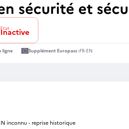
n sécurité et sécu
Etat :
Inactive
 ligne
Supplément Europass :
FR
-
EN
N inconnu - reprise historique