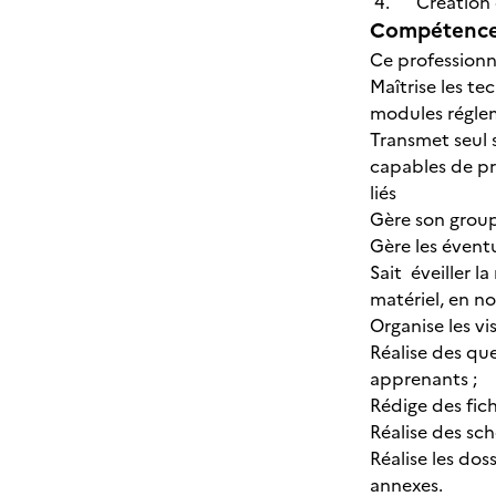
4. Création d
Compétences
Ce professionn
Maîtrise les t
modules régleme
Transmet seul s
capables de pra
liés
Gère son group
Gère les éventu
Sait éveiller 
matériel, en n
Organise les vi
Réalise des qu
apprenants ;
Rédige des fic
Réalise des sc
Réalise les do
annexes.