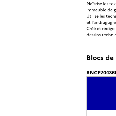
Maîtrise les te
immeuble de gr
Utilise les te
et l’andragogie
Créé et rédige
dessins techniq
Blocs de
RNCP20436BC