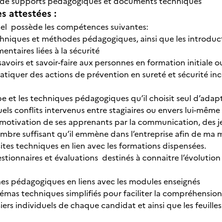
e supports pédagogiques et documents techniques
 attestées :
el possède les compétences suivantes:
echniques et méthodes pédagogiques, ainsi que les introduc
ntaires liées à la sécurité
avoirs et savoir-faire aux personnes en formation initiale o
tiquer des actions de prévention en sureté et sécurité ince
e et les techniques pédagogiques qu’il choisit seul d’adap
els conflits intervenus entre stagiaires ou envers lui-même 
la motivation de ses apprenants par la communication, des j
ombre suffisant qu’il emmène dans l’entreprise afin de ma
sites techniques en lien avec les formations dispensées.
estionnaires et évaluations destinés à connaitre l’évolutio
hes pédagogiques en liens avec les modules enseignés
hémas techniques simplifiés pour faciliter la compréhensio
ssiers individuels de chaque candidat et ainsi que les feui