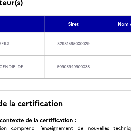
teur(s)
Siret
Nom 
EILS
82981595000029
CENDIE IDF
50905949900038
 la certification
contexte de la certification :
tion comprend l’enseignement de nouvelles techn