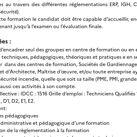
 au travers des différentes réglementations ERP, IGH, Co
écurité).
tte formation le candidat doit être capable d’accueillir, en
nant jusqu’à l’examen ou l’évaluation finale.
ées :
 d’encadrer seul des groupes en centre de formation ou en 
 techniques, pédagogiques, théoriques et pratiques e en sé
ller dans des centres de formation, Sociétés de Gardiennage
et d’Architecte, Maîtrise d’œuvre, et/ou toute entreprise 
 sécurité incendie, quelle que soit sa taille (PME, PMI, grande
 aussi ces activités à son compte.
ective : IDCC : 1516 Grille d’emploi : Techniciens Qualifi
, D1, D2, E1, E2.
ont:
s pédagogiques
ministrative et pédagogique d’une formation
 de la règlementation à la formation