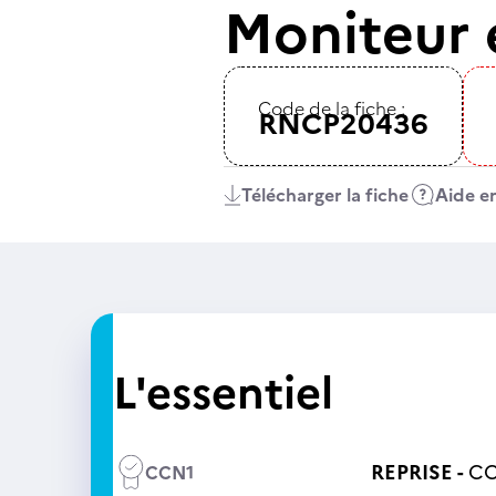
Moniteur e
Code de la fiche :
RNCP20436
Télécharger la fiche
Aide en
L'essentiel
REPRISE -
CC
CCN1