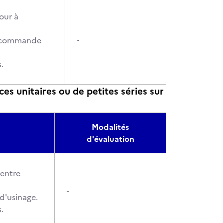
our à
 à commande
-
.
es unitaires ou de petites séries sur
Modalités
d'évaluation
centre
-
 d'usinage.
.