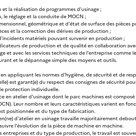
n et la réalisation de programmes d'usinage ;
n, le réglage et la conduite de MOCN ;
dimensionnel, géométrique et d'état de surface des pièces p
pièces et la correction des dérives de production ;
 d'incidents matériels pouvant survenir en production ;
 indicateurs de production et de qualité en collaboration a
ge et avec les services techniques de l'entreprise comme l
ourant et le dépannage simple des moyens et outils.
ille en appliquant les normes d'hygiène, de sécurité et de r
l (elle) est garant(e) du respect des consignes de sécurité po
 protection individuelle.
rce en atelier d'usinage dont le parc machines est compo
N). Leur nombre et leurs caractéristiques varient en foncti
 est positionnée et du type de fabrication.
ien(ne) d'atelier en usinage travaille majoritairement debout 
 suivre l'évolution de la pièce de machine en machine.
 entreprises et du type de production, le travail est souve