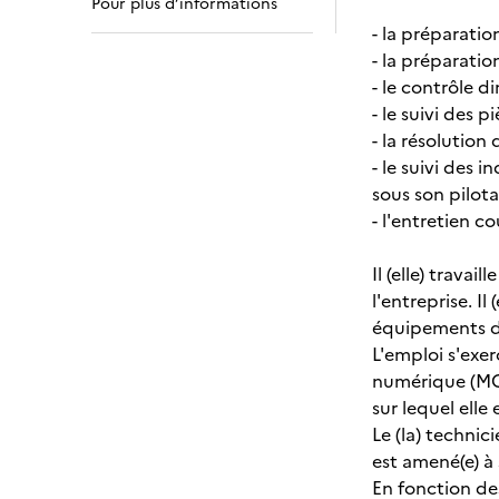
Pour plus d’informations
- la préparatio
- la préparatio
- le contrôle 
- le suivi des 
- la résolution
- le suivi des
sous son pilota
- l'entretien c
Il (elle) trava
l'entreprise. I
équipements de
L'emploi s'exe
numérique (MOC
sur lequel elle
Le (la) technic
est amené(e) à
En fonction des