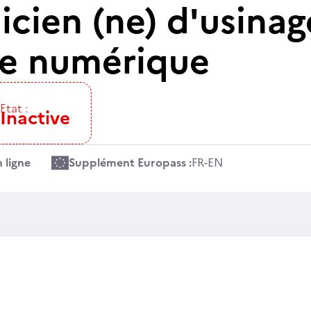
icien (ne) d'usinag
 numérique
Etat :
Inactive
 ligne
Supplément Europass :
FR
-
EN