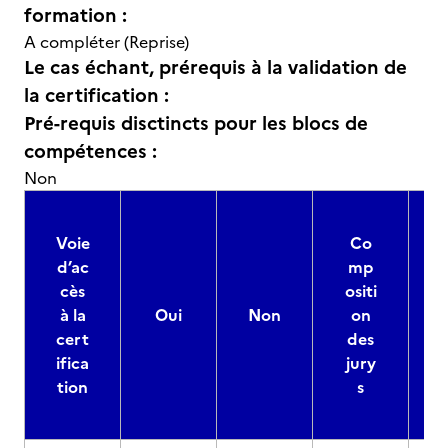
formation :
A compléter (Reprise)
Le cas échant, prérequis à la validation de
la certification :
Pré-requis disctincts pour les blocs de
compétences :
Non
Voie
Co
d’ac
mp
cès
ositi
à la
Oui
Non
on
cert
des
ifica
jury
d
tion
s