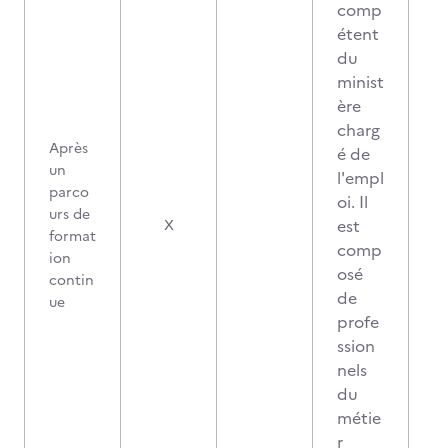
comp
étent
du
minist
ère
charg
Après
é de
un
l'empl
parco
oi. Il
urs de
est
X
format
comp
ion
osé
contin
de
ue
profe
ssion
nels
du
métie
r