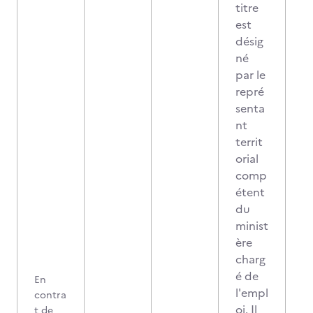
titre
est
désig
né
par le
repré
senta
nt
territ
orial
comp
étent
du
minist
ère
charg
é de
En
l'empl
contra
oi. Il
t de