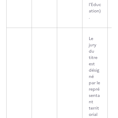
l’Educ
ation)
.
Le
jury
du
titre
est
désig
né
par le
repré
senta
nt
territ
orial