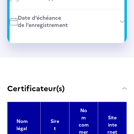
Date d’échéance
de l’enregistrement
Certificateur(s)
No
m
Site
Nom
Sire
com
inte
légal
t
mer
rnet