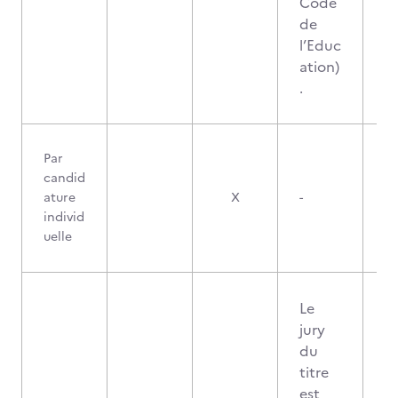
Code
de
l’Educ
ation)
.
Par
candid
ature
X
-
individ
uelle
Le
jury
du
titre
est