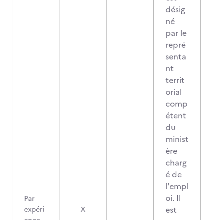
désig
né
par le
repré
senta
nt
territ
orial
comp
étent
du
minist
ère
charg
é de
l'empl
oi. Il
Par
est
expéri
X