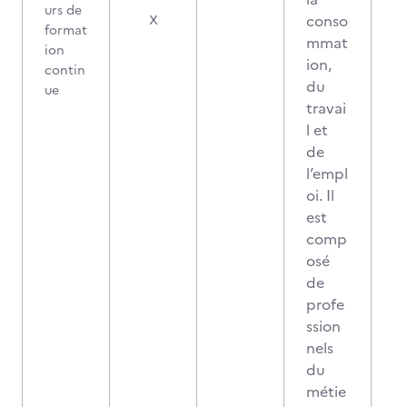
urs de
conso
X
format
mmat
ion
ion,
contin
du
ue
travai
l et
de
l’empl
oi. Il
est
comp
osé
de
profe
ssion
nels
du
métie