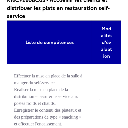
RNCP280BC03 - Accueillir les clients et
distribuer les plats en restauration self-
service
Mod
alités
Liste de compétences
d'év
aluat
ion
Effectuer la mise en place de la salle à
manger du self-service.
Réaliser la mise en place de la
distribution et assurer le service aux
-
postes froids et chauds.
Enregistrer le contenu des plateaux et
des préparations de type « snacking »
et effectuer l'encaissement.