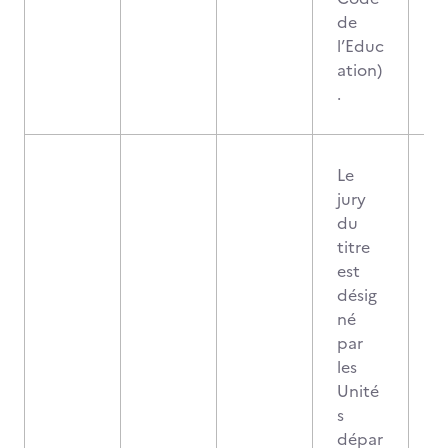
de
l’Educ
ation)
.
Le
jury
du
titre
est
désig
né
par
les
Unité
s
dépar