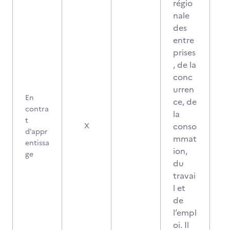
régio
nale
des
entre
prises
, de la
conc
urren
En
ce, de
contra
la
t
conso
X
d’appr
mmat
entissa
ion,
ge
du
travai
l et
de
l’empl
oi. Il