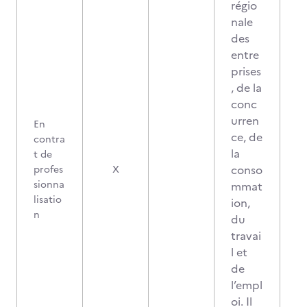
régio
nale
des
entre
prises
, de la
conc
urren
En
ce, de
contra
la
t de
conso
profes
X
sionna
mmat
lisatio
ion,
n
du
travai
l et
de
l’empl
oi. Il