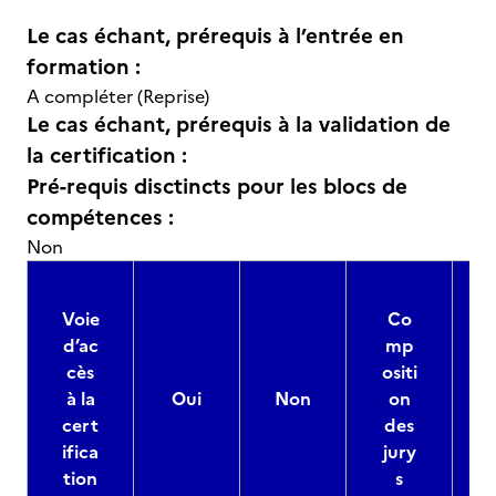
Le cas échant, prérequis à l’entrée en
formation :
A compléter (Reprise)
Le cas échant, prérequis à la validation de
la certification :
Pré-requis disctincts pour les blocs de
compétences :
Non
Voie
Co
d’ac
mp
cès
ositi
à la
Oui
Non
on
cert
des
ifica
jury
d
tion
s