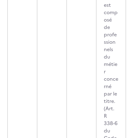
est
comp
osé
de
profe
ssion
nels
du
métie
r
conce
rné
par le
titre.
(Art.
R
338-6
du