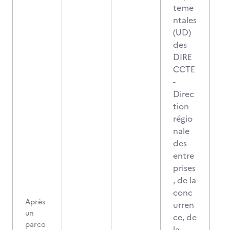
teme
ntales
(UD)
des
DIRE
CCTE
-
Direc
tion
régio
nale
des
entre
prises
, de la
conc
Après
urren
un
ce, de
parco
la