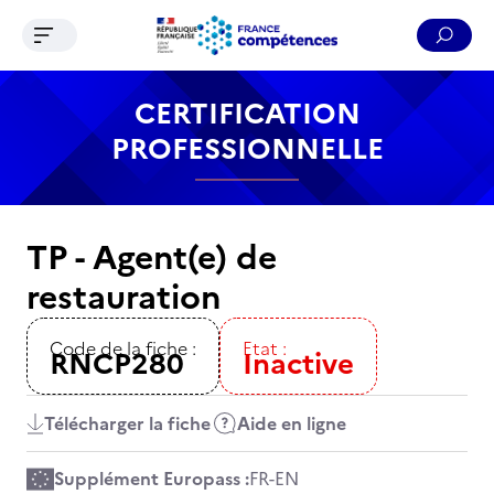
Ouvrir le menu de navigation
Reche
Contenu
Recherche
Menu
Pied de page
CERTIFICATION
PROFESSIONNELLE
TP - Agent(e) de
restauration
Code de la fiche :
Etat :
RNCP280
Inactive
Télécharger la fiche
Aide en ligne
Supplément Europass :
FR
-
EN