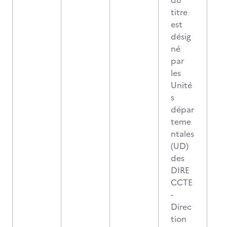
du
titre
est
désig
né
par
les
Unité
s
dépar
teme
ntales
(UD)
des
DIRE
CCTE
-
Direc
tion