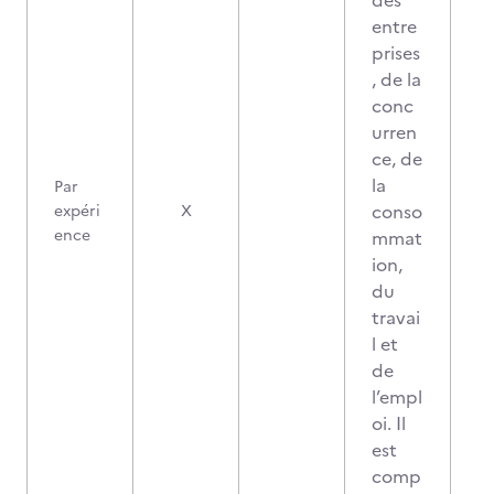
des
entre
prises
, de la
conc
urren
ce, de
la
Par
conso
expéri
X
ence
mmat
ion,
du
travai
l et
de
l’empl
oi. Il
est
comp