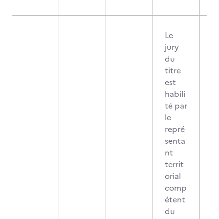
Le
jury
du
titre
est
habili
té par
le
repré
senta
nt
territ
orial
comp
étent
du