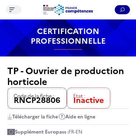
Ouvrir le menu de navigation
Reche
Contenu
Recherche
Menu
Pied de page
CERTIFICATION
PROFESSIONNELLE
TP - Ouvrier de production
horticole
Code de la fiche :
Etat :
RNCP28806
Inactive
Télécharger la fiche
Aide en ligne
Supplément Europass :
FR
-
EN