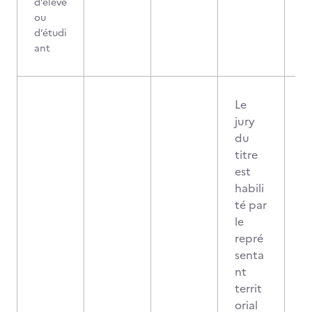
d’élève
ou
d’étudi
ant
Le
jury
du
titre
est
habili
té par
le
repré
senta
nt
territ
orial