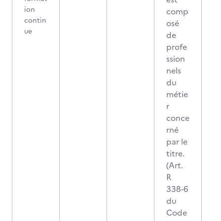
ion
comp
contin
osé
ue
de
profe
ssion
nels
du
métie
r
conce
rné
par le
titre.
(Art.
R
338-6
du
Code