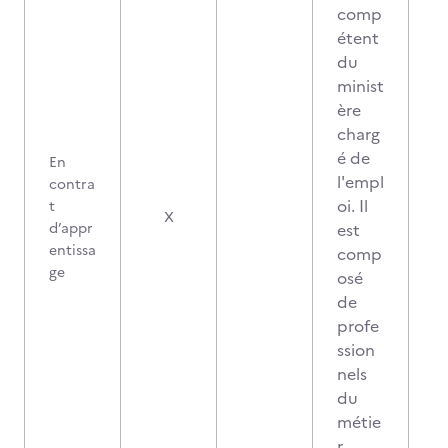
comp
étent
du
minist
ère
charg
é de
En
l'empl
contra
oi. Il
t
X
d’appr
est
entissa
comp
ge
osé
de
profe
ssion
nels
du
métie
r