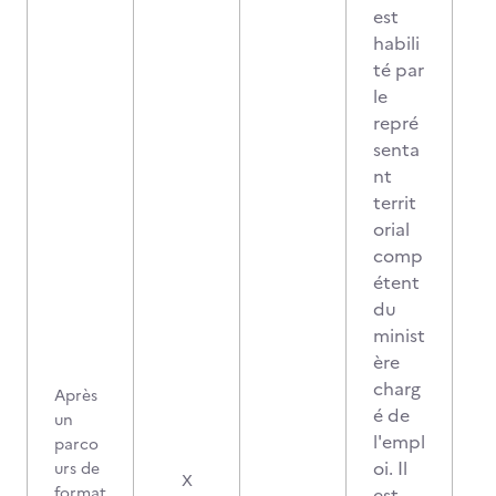
est
habili
té par
le
repré
senta
nt
territ
orial
comp
étent
du
minist
ère
charg
Après
é de
un
l'empl
parco
oi. Il
urs de
X
format
est