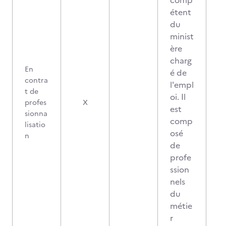
comp
étent
du
minist
ère
charg
En
é de
contra
l'empl
t de
oi. Il
profes
X
est
sionna
comp
lisatio
osé
n
de
profe
ssion
nels
du
métie
r