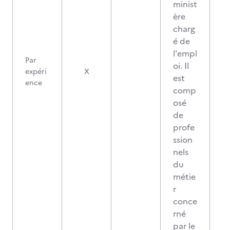
minist
ère
charg
é de
l'empl
Par
oi. Il
expéri
X
est
ence
comp
osé
de
profe
ssion
nels
du
métie
r
conce
rné
par le