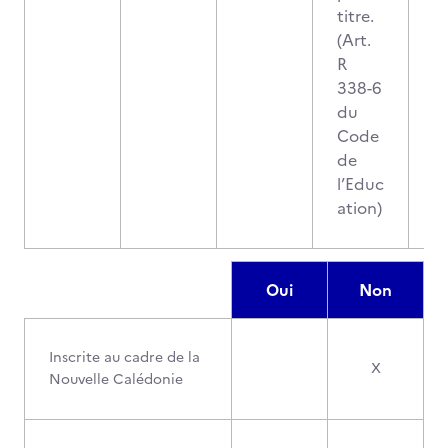
titre.
(Art.
R
338-6
du
Code
de
l’Educ
ation)
Oui
Non
Inscrite au cadre de la
X
Nouvelle Calédonie