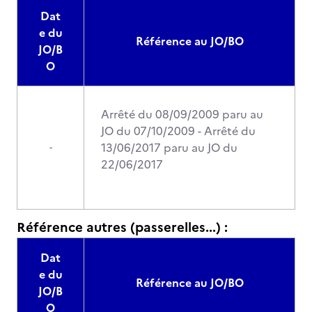
Dat
e du
Référence au JO/BO
JO/B
O
Arrêté du 08/09/2009 paru au
JO du 07/10/2009 - Arrêté du
13/06/2017 paru au JO du
-
22/06/2017
Référence autres (passerelles...) :
Dat
e du
Référence au JO/BO
JO/B
O