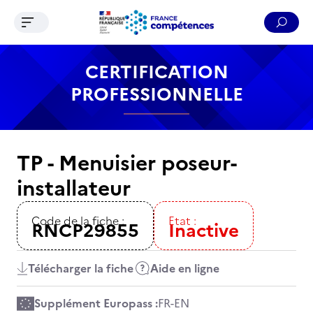
Ouvrir le menu de navigation
Reche
Contenu
Recherche
Menu
Pied de page
CERTIFICATION
PROFESSIONNELLE
TP - Menuisier poseur-
installateur
Code de la fiche :
Etat :
RNCP29855
Inactive
Télécharger la fiche
Aide en ligne
Supplément Europass :
FR
-
EN