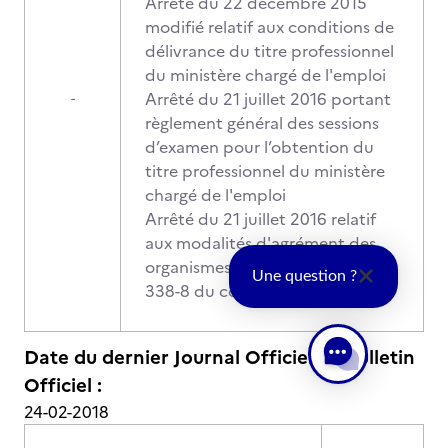
Arrêté du 22 décembre 2015
modifié relatif aux conditions de
délivrance du titre professionnel
du ministère chargé de l'emploi
Arrêté du 21 juillet 2016 portant
-
règlement général des sessions
d’examen pour l’obtention du
titre professionnel du ministère
chargé de l'emploi
Arrêté du 21 juillet 2016 relatif
aux modalités d'agrément des
organismes visés à l'article R.
Une question ?
338-8 du code de l'éducation
Date du dernier Journal Officiel ou Bulletin
Officiel :
24-02-2018