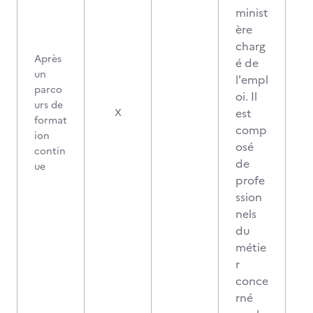
minist
ère
charg
Après
é de
un
l'empl
parco
oi. Il
urs de
est
X
format
comp
ion
osé
contin
de
ue
profe
ssion
nels
du
métie
r
conce
rné