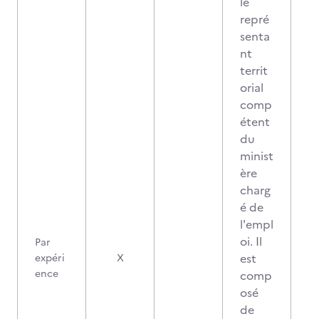
le
repré
senta
nt
territ
orial
comp
étent
du
minist
ère
charg
é de
l'empl
oi. Il
Par
est
expéri
X
ence
comp
osé
de