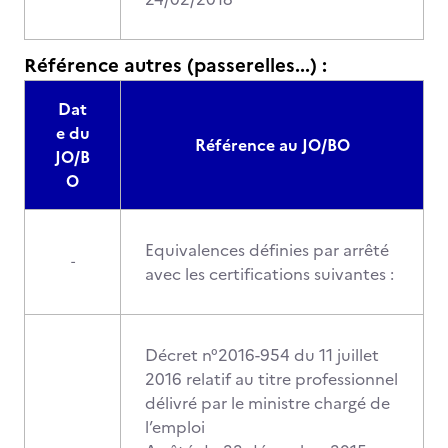
Référence autres (passerelles...) :
Dat
e du
Référence au JO/BO
JO/B
O
Equivalences définies par arrêté
-
avec les certifications suivantes :
Décret n°2016-954 du 11 juillet
2016 relatif au titre professionnel
délivré par le ministre chargé de
l’emploi