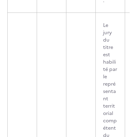
.
Le
jury
du
titre
est
habili
té par
le
repré
senta
nt
territ
orial
comp
étent
du