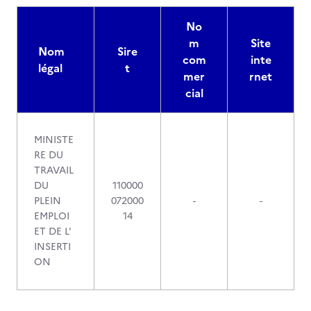
No
m
Site
Nom
Sire
com
inte
légal
t
mer
rnet
cial
MINISTE
RE DU
TRAVAIL
DU
110000
PLEIN
072000
-
-
EMPLOI
14
ET DE L'
INSERTI
ON