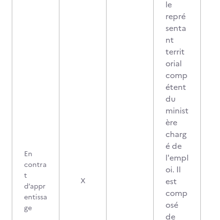
le
repré
senta
nt
territ
orial
comp
étent
du
minist
ère
charg
é de
En
l'empl
contra
oi. Il
t
est
X
d’appr
comp
entissa
osé
ge
de