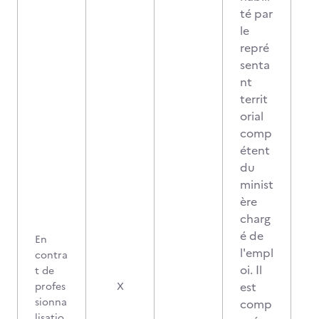
té par
le
repré
senta
nt
territ
orial
comp
étent
du
minist
ère
charg
é de
En
l'empl
contra
oi. Il
t de
est
profes
X
sionna
comp
lisatio