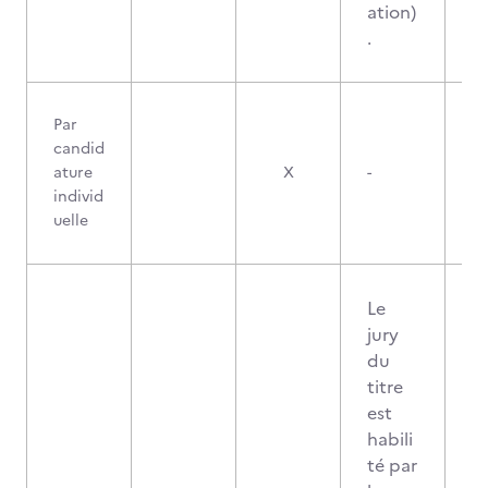
ation)
.
Par
candid
ature
X
-
individ
uelle
Le
jury
du
titre
est
habili
té par