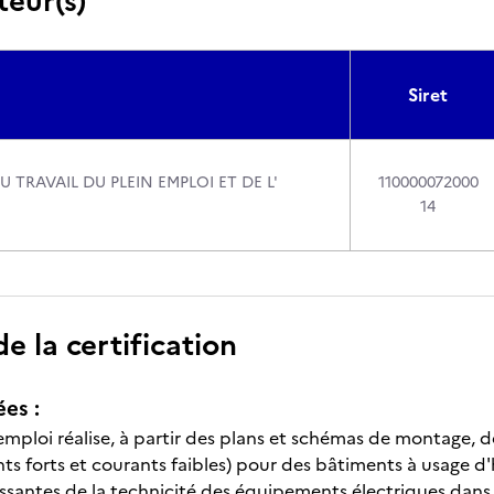
teur(s)
Siret
U TRAVAIL DU PLEIN EMPLOI ET DE L'
110000072000
14
 la certification
ées :
emploi réalise, à partir des plans et schémas de montage, d
ts forts et courants faibles) pour des bâtiments à usage d'
issantes de la technicité des équipements électriques dans 