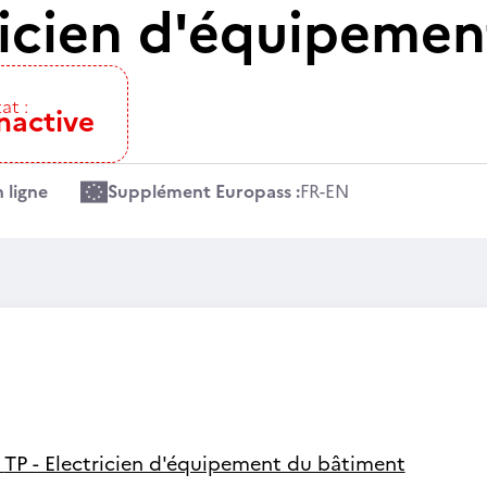
tricien d'équipeme
at :
nactive
 ligne
Supplément Europass :
FR
-
EN
-
TP - Electricien d'équipement du bâtiment