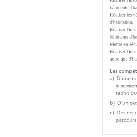
Réaliser l'ins
bâtiments d'ha
Réaliser les vé
d'habitation.
Réaliser l'ins
bâtiments d'ha
Mettre en sécur
Réaliser l'ins
autre que d'ha
Les compéte
a)
D’une mi
la sessio
techniqu
b)
D’un dos
c)
Des résu
parcours