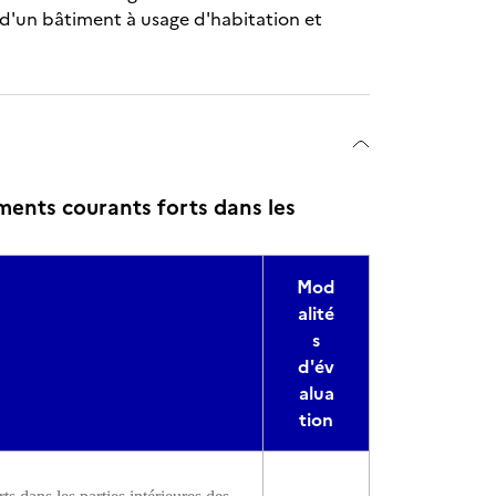
e d'un bâtiment à usage d'habitation et
ments courants forts dans les
Mod
alité
s
d'év
alua
tion