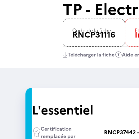
TP - Elec
Code de la fiche :
Et
RNCP31116
I
Télécharger la fiche
Aide en
L'essentiel
Certification
RNCP37442 
remplacée par