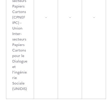
secteurs
Papiers
Cartons
(CPNEF
-
-
-
IPC) -
Union
Inter-
secteurs
Papiers
Cartons
pour le
Dialogue
et
l’ingénie
rie
Sociale
(UNIDIS)