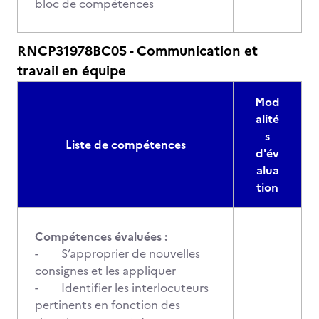
bloc de compétences
RNCP31978BC05 - Communication et
travail en équipe
Mod
alité
s
Liste de compétences
d'év
alua
tion
Compétences évaluées :
- S’approprier de nouvelles
consignes et les appliquer
- Identifier les interlocuteurs
pertinents en fonction des