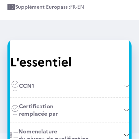
Supplément Europass :
FR
-
EN
L'essentiel
CCN1
Certification
remplacée par
Nomenclature
du niveau de qualification