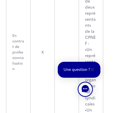
de
deux
repré
senta
nts
de la
En
CPNE
contra
F :
t de
•Un
profes
X
repré
sionna
senta
lisatio
nt
n
Une question ?
des
organ
isatio
ns
syndi
cales
•Un