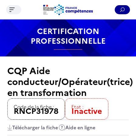
Ouvrir le menu de navigation
Reche
Contenu
Recherche
Menu
Pied de page
CERTIFICATION
PROFESSIONNELLE
CQP Aide
conducteur/Opérateur(trice)
en transformation
Code de la fiche :
Etat :
RNCP31978
Inactive
Télécharger la fiche
Aide en ligne