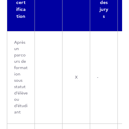
cert
des
ifica
jury
d
tion
s
Après
un
parco
urs de
format
ion
X
-
sous
statut
d’élève
ou
d’étudi
ant