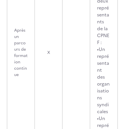
deux
repré
senta
nts
de la
Après
CPNE
un
F :
parco
•Un
urs de
X
format
repré
ion
senta
contin
nt
ue
des
organ
isatio
ns
syndi
cales
•Un
repré