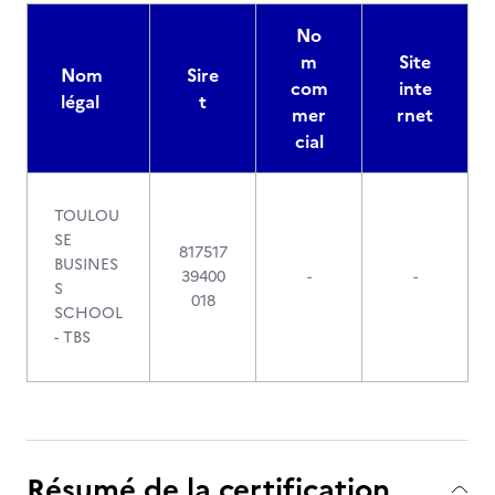
No
m
Site
Nom
Sire
com
inte
légal
t
mer
rnet
cial
TOULOU
SE
817517
BUSINES
39400
-
-
S
018
SCHOOL
- TBS
Résumé de la certification