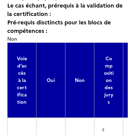
Le cas échant, prérequis à la validation de
la certification :
Pré-requis disctincts pour les blocs de
compétences :
Non
Voie
Co
d’ac
mp
cès
ositi
à la
Oui
Non
on
cert
des
ifica
jury
d
tion
s
4