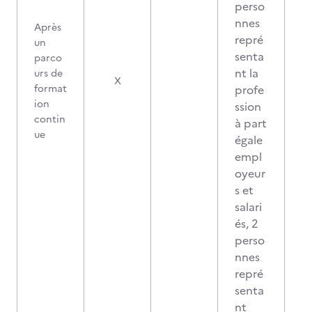
perso
nnes
Après
repré
un
senta
parco
nt la
urs de
X
format
profe
ion
ssion
contin
à part
ue
égale
empl
oyeur
s et
salari
és, 2
perso
nnes
repré
senta
nt