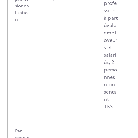
profe
sionna
ssion
lisatio
à part
n
égale
empl
oyeur
s et
salari
és, 2
perso
nnes
repré
senta
nt
TBS
Par
candid