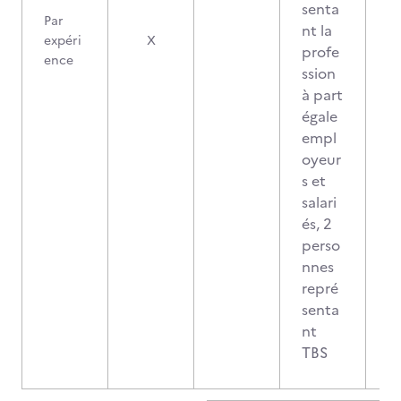
senta
Par
nt la
expéri
X
profe
ence
ssion
à part
égale
empl
oyeur
s et
salari
és, 2
perso
nnes
repré
senta
nt
TBS