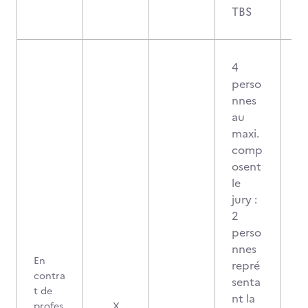
TBS
4
perso
nnes
au
maxi.
comp
osent
le
jury :
2
perso
nnes
En
repré
contra
senta
t de
nt la
profes
X