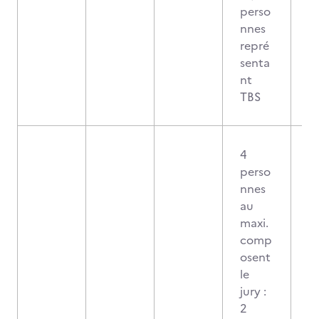
perso
nnes
repré
senta
nt
TBS
4
perso
nnes
au
maxi.
comp
osent
le
jury :
2