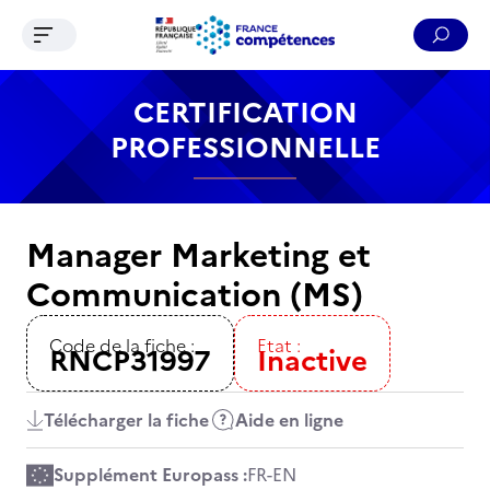
Ouvrir le menu de navigation
Reche
Contenu
Recherche
Menu
Pied de page
CERTIFICATION
PROFESSIONNELLE
Manager Marketing et
Communication (MS)
Code de la fiche :
Etat :
RNCP31997
Inactive
Télécharger la fiche
Aide en ligne
Supplément Europass :
FR
-
EN