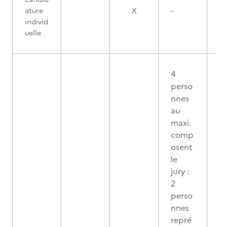
ature
X
-
individ
uelle
4
perso
nnes
au
maxi.
comp
osent
le
jury :
2
perso
nnes
repré