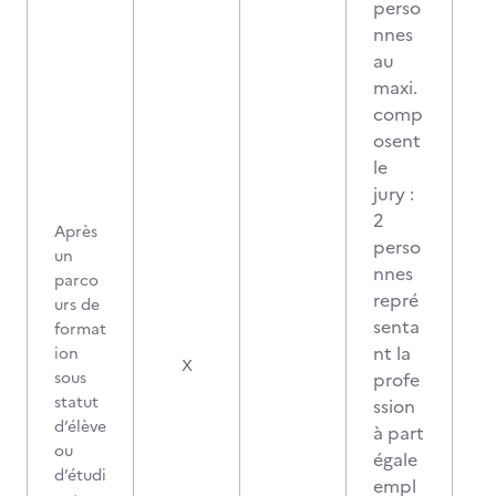
perso
nnes
au
maxi.
comp
osent
le
jury :
2
Après
perso
un
nnes
parco
repré
urs de
senta
format
nt la
ion
X
sous
profe
statut
ssion
d’élève
à part
ou
égale
d’étudi
empl