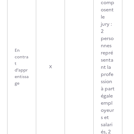
comp
osent
le
jury :
2
perso
nnes
En
repré
contra
senta
t
nt la
X
d’appr
profe
entissa
ssion
ge
à part
égale
empl
oyeur
s et
salari
és, 2