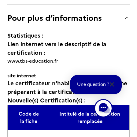
Pour plus d’informations
Statistiques :
Lien internet vers le descriptif de la
certification :
www.tbs-education.fr
site internet
Le certificateur n'habilite aucun organisme
Une question ?
préparant à la certification
Nouvelle(s) Certification(s) :
Code de
Intitulé de la certification
la fiche
remplacée