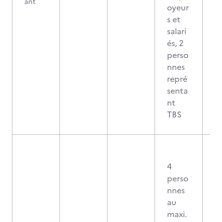
ant
oyeur
s et
salari
és, 2
perso
nnes
repré
senta
nt
TBS
4
perso
nnes
au
maxi.