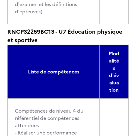
d'examen et les définitions
d'épreuves)
RNCP32259BC13 - U7 Éducation physique
et sportive
Mod
alité
s
Liste de compétences
d'év
alua
tion
Compétences de niveau 4 du
référentiel de compétences
attendues
- Réaliser une performance