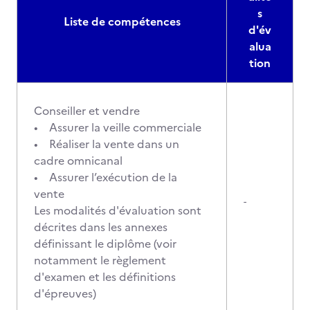
s
Liste de compétences
d'év
alua
tion
Conseiller et vendre
• Assurer la veille commerciale
• Réaliser la vente dans un
cadre omnicanal
• Assurer l’exécution de la
vente
-
Les modalités d'évaluation sont
décrites dans les annexes
définissant le diplôme (voir
notamment le règlement
d'examen et les définitions
d'épreuves)