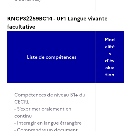
RNCP32259BC14 - UF1 Langue vivante
facultative
Mod
alité
s
Liste de compétences
d'év
alua
tion
Compétences de niveau B1+ du
CECRL
- S’exprimer oralement en
continu
- Interagir en langue étrangère
- Comprendre un document