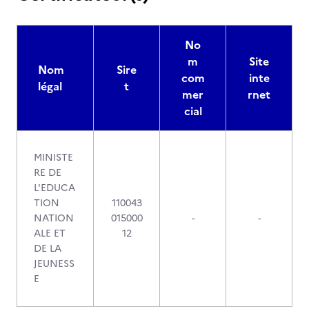
No
m
Site
Nom
Sire
com
inte
légal
t
mer
rnet
cial
MINISTE
RE DE
L'EDUCA
TION
110043
NATION
015000
-
-
ALE ET
12
DE LA
JEUNESS
E