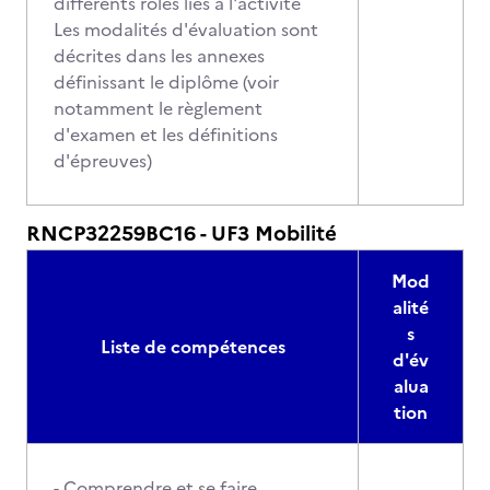
différents rôles liés à l'activité
Les modalités d'évaluation sont
décrites dans les annexes
définissant le diplôme (voir
notamment le règlement
d'examen et les définitions
d'épreuves)
RNCP32259BC16 - UF3 Mobilité
Mod
alité
s
Liste de compétences
d'év
alua
tion
- Comprendre et se faire