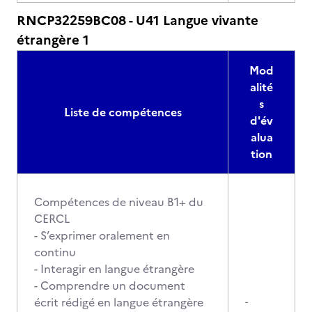
RNCP32259BC08 - U41 Langue vivante
étrangère 1
Mod
alité
s
Liste de compétences
d'év
alua
tion
Compétences de niveau B1+ du
CERCL
- S’exprimer oralement en
continu
- Interagir en langue étrangère
- Comprendre un document
écrit rédigé en langue étrangère
-