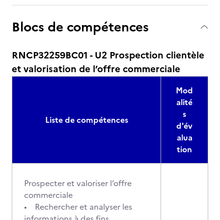
Blocs de compétences
RNCP32259BC01 - U2 Prospection clientèle
et valorisation de l’offre commerciale
Mod
alité
s
Liste de compétences
d'év
alua
tion
Prospecter et valoriser l’offre
commerciale
• Rechercher et analyser les
informations à des fins