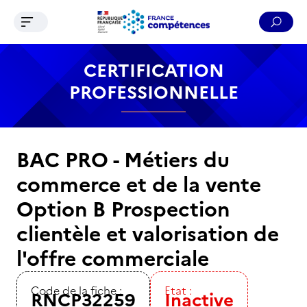
Ouvrir le menu de navigation
Reche
Contenu
Recherche
Menu
Pied de page
CERTIFICATION
PROFESSIONNELLE
BAC PRO - Métiers du
commerce et de la vente
Option B Prospection
clientèle et valorisation de
l'offre commerciale
Code de la fiche :
Etat :
RNCP32259
Inactive