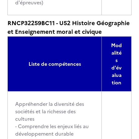
d'épreuves)
RNCP32259BC11 - U52 Histoire Géographie
et Enseignement moral et civique
Mod
alité
s
Liste de compétences
d'év
alua
tion
Appréhender la diversité des
sociétés et la richesse des
cultures
- Comprendre les enjeux liés au
développement durable