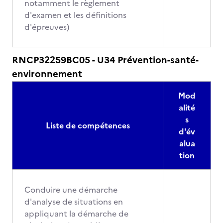
notamment le règlement
d'examen et les définitions
d'épreuves)
RNCP32259BC05 - U34 Prévention-santé-
environnement
Mod
alité
s
Liste de compétences
d'év
alua
tion
Conduire une démarche
d'analyse de situations en
appliquant la démarche de