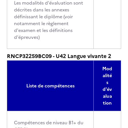
Les modalités d'évaluation sont
décrites dans les annexes
définissant le diplôme (voir
notamment le règlement
d'examen et les définitions
d'épreuves)
RNCP32259BC09 - U42 Langue vivante 2
Mod
alité
s
Liste de compétences
d'év
alua
tion
Compétences de niveau B1+ du