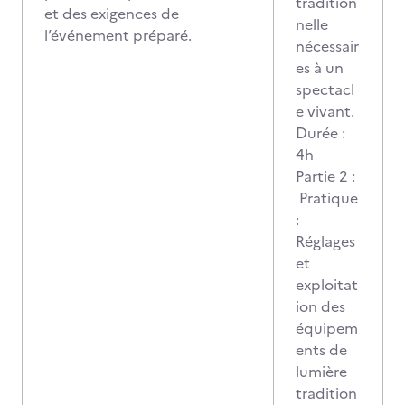
tradition
et des exigences de
nelle
l’événement préparé.
nécessair
es à un
spectacl
e vivant.
Durée :
4h
Partie 2 :
Pratique
:
Réglages
et
exploitat
ion des
équipem
ents de
lumière
tradition