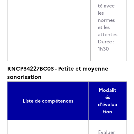
té avec
les
normes
et les
attentes.
Durée :
1h30
RNCP34227BC03 - Petite et moyenne
sonorisation
Modalit
és
Liste de compétences
d'évalua
tion
Evaluer