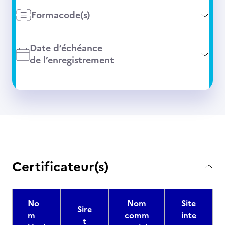
Formacode(s)
Date d’échéance
de l’enregistrement
Certificateur(s)
No
Nom
Site
Sire
m
comm
inte
t