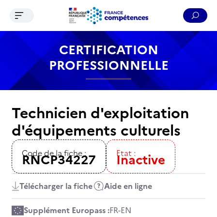
Ouvrir le menu de navigation
Reche
Contenu
Recherche
Menu
Pied de page
CERTIFICATION
PROFESSIONNELLE
Technicien d'exploitation
d'équipements culturels
Code de la fiche :
Etat :
RNCP34227
Inactive
Télécharger la fiche
Aide en ligne
Supplément Europass :
FR
-
EN