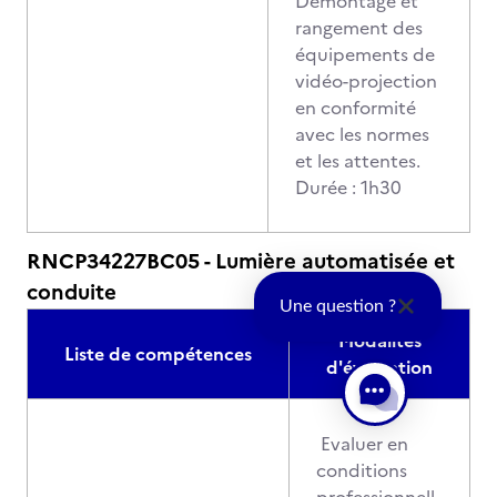
Démontage et
rangement des
équipements de
vidéo-projection
en conformité
avec les normes
et les attentes.
Durée : 1h30
RNCP34227BC05 - Lumière automatisée et
conduite
Une question ?
Modalités
Liste de compétences
d'évaluation
Evaluer en
conditions