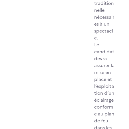
tradition
nelle
nécessair
es à un
spectacl
e.
Le
candidat
devra
assurer la
mise en
place et
l’exploita
tion d’un
éclairage
conform
e au plan
de feu
dans les