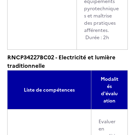
équipements
pyrotechnique
s et maîtrise
des pratiques
afférentes.
Durée : 2h
RNCP34227BC02 - Electricité et lumière
traditionnelle
Modalit
és
Liste de compétences
d'évalu
ation
Evaluer
en