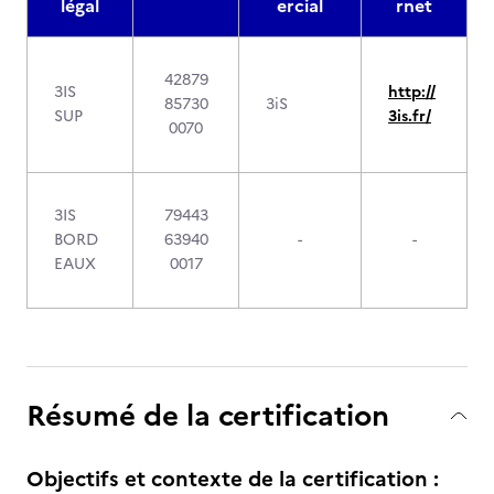
légal
ercial
rnet
42879
3IS
http://
85730
3iS
SUP
3is.fr/
0070
3IS
79443
BORD
63940
-
-
EAUX
0017
Résumé de la certification
Objectifs et contexte de la certification :