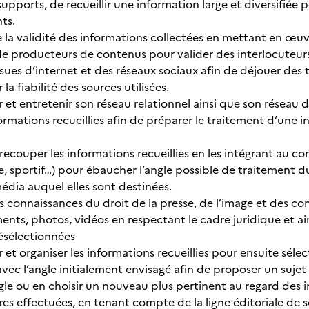
upports, de recueillir une information large et diversifiée 
ts.
e la validité des informations collectées en mettant en œuvr
de producteurs de contenus pour valider des interlocuteurs,
ssues d’internet et des réseaux sociaux afin de déjouer des
ir la fiabilité des sources utilisées.
et entretenir son réseau relationnel ainsi que son réseau d
formations recueillies afin de préparer le traitement d’une i
 recouper les informations recueillies en les intégrant au c
ue, sportif…) pour ébaucher l’angle possible de traitement 
média auquel elles sont destinées.
ses connaissances du droit de la presse, de l’image et des c
ents, photos, vidéos en respectant le cadre juridique et ains
résélectionnées
ser et organiser les informations recueillies pour ensuite séle
ec l’angle initialement envisagé afin de proposer un sujet 
angle ou en choisir un nouveau plus pertinent au regard des
s effectuées, en tenant compte de la ligne éditoriale de 