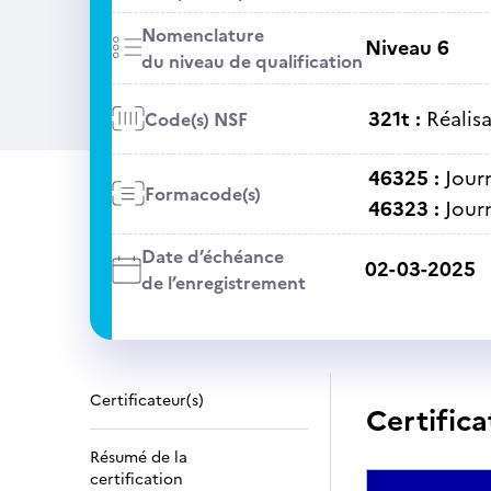
Nomenclature
Niveau 6
du niveau de qualification
321t :
Réalis
Code(s) NSF
46325 :
Jour
Formacode(s)
46323 :
Jour
Date d’échéance
02-03-2025
de l’enregistrement
Certificateur(s)
Certifica
Résumé de la
certification