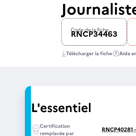
Journalist
Code de la fiche :
RNCP34463
Télécharger la fiche
Aide en
L'essentiel
Certification
RNCP40281 
remplacée par