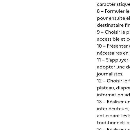
caractéristiqu
8 – Formuler le
pour ensuite éb
destinataire fi
9 – Choisir le 
accessible et 
10 – Présenter
nécessaires en 
11 – S’appuyer 
adopter une dé
journalistes.
12 – Choisir le
plateau, diapor
information ada
13 – Réaliser u
interlocuteurs,
anticipant les
traditionnels 
14 – Réaliser u