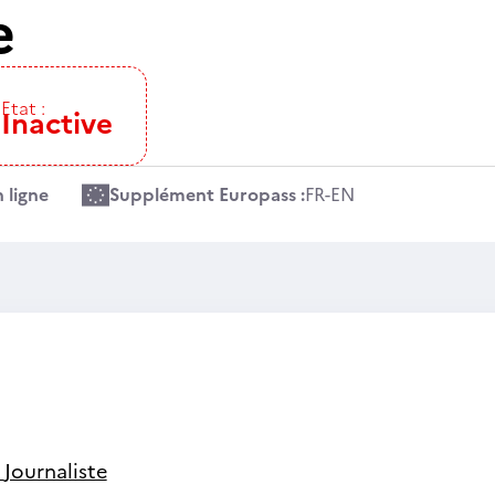
e
Etat :
Inactive
 ligne
Supplément Europass :
FR
-
EN
-
Journaliste