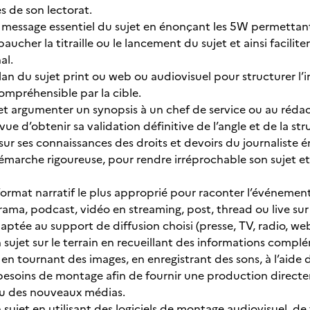
es de son lectorat.
 message essentiel du sujet en énonçant les 5W permettant d
aucher la titraille ou le lancement du sujet et ainsi facilit
nal.
plan du sujet print ou web ou audiovisuel pour structurer l’in
compréhensible par la cible.
 et argumenter un synopsis à un chef de service ou au rédac
vue d’obtenir sa validation définitive de l’angle et de la st
sur ses connaissances des droits et devoirs du journaliste 
marche rigoureuse, pour rendre irréprochable son sujet et
 format narratif le plus approprié pour raconter l’événement
ama, podcast, vidéo en streaming, post, thread ou live sur T
ptée au support de diffusion choisi (presse, TV, radio, web,
n sujet sur le terrain en recueillant des informations compl
 en tournant des images, en enregistrant des sons, à l’aide
 besoins de montage afin de fournir une production direct
ou des nouveaux médias.
n sujet en utilisant des logiciels de montage audiovisuel, d