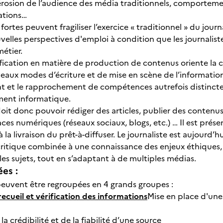
(érosion de l’audience des média traditionnels, comporteme
mations…
fortes peuvent fragiliser l’exercice « traditionnel » du jou
lles perspectives d'emploi à condition que les journaliste
métier.
sification en matière de production de contenus oriente la c
veaux modes d’écriture et de mise en scène de l’information
et le rapprochement de compétences autrefois distinctes, li
ent informatique.
doit donc pouvoir rédiger des articles, publier des conten
ces numériques (réseaux sociaux, blogs, etc.) … Il est prése
à la livraison du prêt-à-diffuser. Le journaliste est aujour
critique combinée à une connaissance des enjeux éthiques,
les sujets, tout en s’adaptant à de multiples médias.
ées :
peuvent être regroupées en 4 grands groupes :
recueil et vérification des informations
Mise en place d'une 
la crédibilité et de la fiabilité d’une source