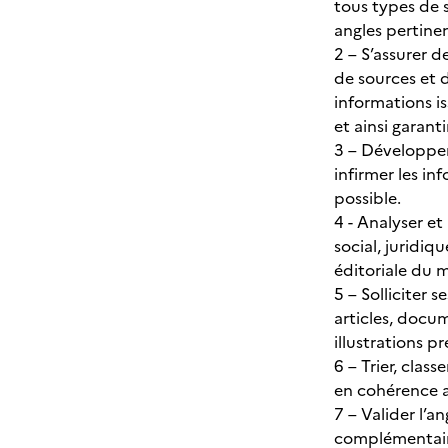
tous types de s
angles pertinen
2 – S’assurer d
de sources et 
informations i
et ainsi garant
3 – Développer 
infirmer les in
possible.
4 - Analyser et
social, juridiq
éditoriale du 
5 – Solliciter 
articles, docum
illustrations p
6 – Trier, clas
en cohérence av
7 – Valider l’
complémentaire