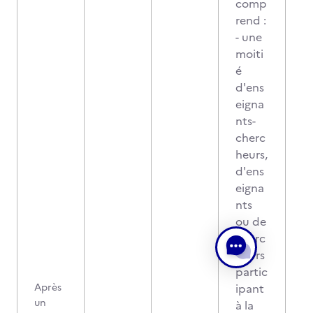
comp
rend :
- une
moiti
é
d'ens
eigna
nts-
cherc
heurs,
d'ens
eigna
nts
ou de
cherc
heurs
partic
Après
ipant
un
à la