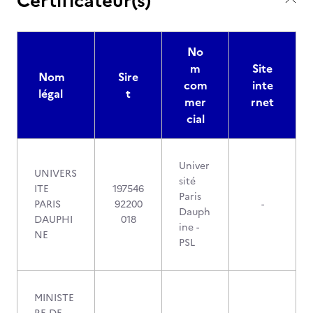
Certificateur(s)
No
m
Site
Nom
Sire
com
inte
légal
t
mer
rnet
cial
Univer
UNIVERS
sité
ITE
197546
Paris
PARIS
92200
-
Dauph
DAUPHI
018
ine -
NE
PSL
MINISTE