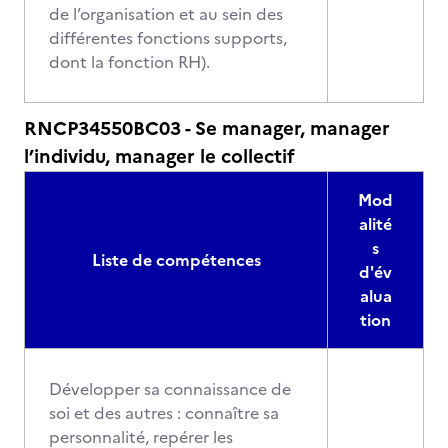
de l’organisation et au sein des
différentes fonctions supports,
dont la fonction RH).
RNCP34550BC03 - Se manager, manager
l’individu, manager le collectif
Mod
alité
s
Liste de compétences
d'év
alua
tion
Développer sa connaissance de
soi et des autres : connaître sa
personnalité, repérer les