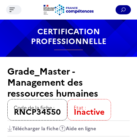
Ouvrir le menu de navigation
Reche
Contenu
Recherche
Menu
Pied de page
CERTIFICATION
PROFESSIONNELLE
Grade_Master -
Management des
ressources humaines
Code de la fiche :
Etat :
RNCP34550
Inactive
Télécharger la fiche
Aide en ligne