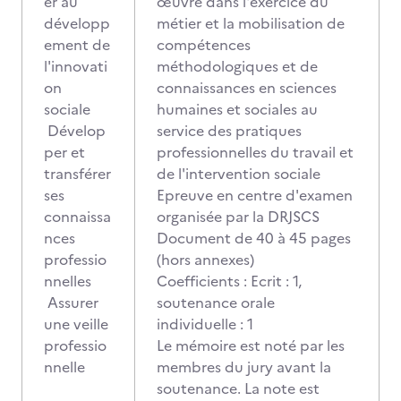
er au
œuvre dans l'exercice du
développ
métier et la mobilisation de
ement de
compétences
l'innovati
méthodologiques et de
on
connaissances en sciences
sociale
humaines et sociales au
Dévelop
service des pratiques
per et
professionnelles du travail et
transférer
de l'intervention sociale
ses
Epreuve en centre d'examen
connaissa
organisée par la DRJSCS
nces
Document de 40 à 45 pages
professio
(hors annexes)
nnelles
Coefficients : Ecrit : 1,
Assurer
soutenance orale
une veille
individuelle : 1
professio
Le mémoire est noté par les
nnelle
membres du jury avant la
soutenance. La note est