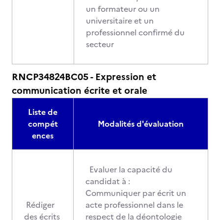
un formateur ou un
universitaire et un
professionnel confirmé du
secteur
RNCP34824BC05 - Expression et
communication écrite et orale
Liste de
compét
Modalités d'évaluation
ences
Evaluer la capacité du
candidat à :
Communiquer par écrit un
Rédiger
acte professionnel dans le
des écrits
respect de la déontologie