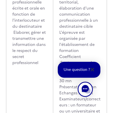
professionnelle
territorial,
écrite et orale en
élaboration d'une
fonction de
communication
l'interlocuteur et
professionnelle à un
du destinataire
destinataire cible
Elaborer, gérer et
L'épreuve est
transmettre une
organisée par
information dans
l'établissement de
le respect du
formation
secret
Coefficient
professionnel
:Soutenance orale
individuelle : 1
Une question ?
Soutenance orale :
30 mn
Présentation 10 mn
Echanges : 20 mn
Examinateurs/correct
eurs : un formateur
ou un universitaire et