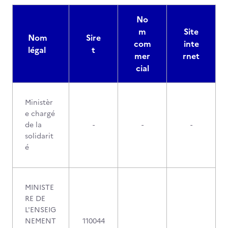
No
m
Site
Nom
Sire
com
inte
légal
t
mer
rnet
cial
Ministèr
e chargé
de la
-
-
-
solidarit
é
MINISTE
RE DE
L'ENSEIG
NEMENT
110044