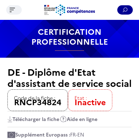
Ouvrir le menu de navigation
Reche
Contenu
Recherche
Menu
Pied de page
CERTIFICATION
PROFESSIONNELLE
DE - Diplôme d'Etat
d'assistant de service social
Code de la fiche :
Etat :
RNCP34824
Inactive
Télécharger la fiche
Aide en ligne
Supplément Europass :
FR
-
EN