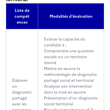
Liste de
compét
Modalités d'évaluation
ences
Evaluer la capacité du
candidat à :
Comprendre une question
sociale sur un territoire
donné
Mettre en œuvre la
méthodologie de diagnostic
Élaborer
partagé social et territorial
un
Analyser son intervention
diagnostic
dans la mise en œuvre
partagé
Présentation d'un diagnostic
avec les
social territorial
personnes
Bloc de compétences n° 3 :