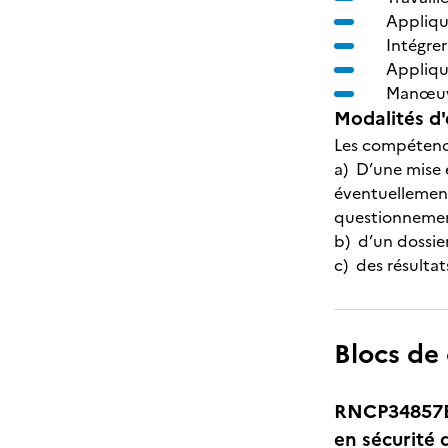
Applique
Intégre
Applique
Manœuvr
Modalités d'
Les compétence
a) D’une mise e
éventuellement
questionnement
b) d’un dossie
c) des résulta
Blocs de
RNCP34857BC
en sécurité 