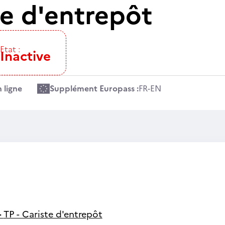
te d'entrepôt
Etat :
Inactive
 ligne
Supplément Europass :
FR
-
EN
-
TP - Cariste d'entrepôt