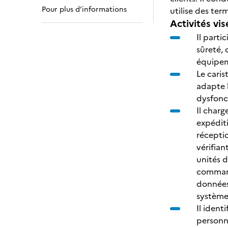
Pour plus d’informations
utilise des ter
Activités vis
Il parti
sûreté, 
équipem
Le cari
adapte l
dysfonc
Il charg
expéditi
réceptio
vérifia
unités d
commande
données
système
Il ident
personn