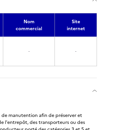
Nom
Site
commercial
internet
-
-
s de manutention afin de préserver et
de l'entrepôt, des transporteurs ou des
 conducteur porté des catégories 3 et 5 et