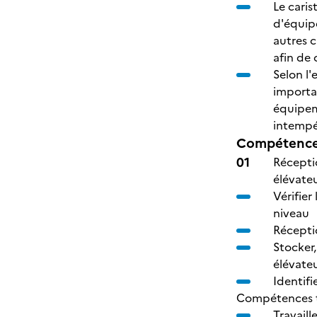
Le caris
d'équipe
autres c
afin de 
Selon l'
importan
équipeme
intempér
Compétences
Récepti
élévateu
Vérifier
niveau
Récepti
Stocker
élévateu
Identifi
Compétences tr
Travaill