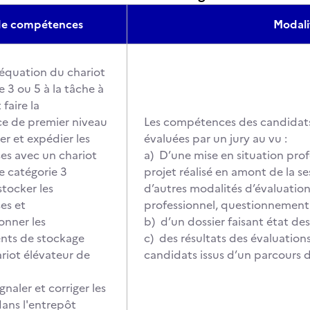
 de compétences
Modali
adéquation du chariot
e 3 ou 5 à la tâche à
 faire la
e de premier niveau
Les compétences des candidats 
r et expédier les
évaluées par un jury au vu :
es avec un chariot
a) D’une mise en situation pro
e catégorie 3
projet réalisé en amont de la 
stocker les
d’autres modalités d’évaluation
es et
professionnel, questionnement 
onner les
b) d’un dossier faisant état de
ts de stockage
c) des résultats des évaluation
riot élévateur de
candidats issus d’un parcours 
ignaler et corriger les
ans l'entrepôt