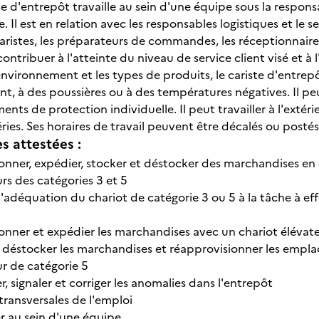
te d'entrepôt travaille au sein d'une équipe sous la respon
. Il est en relation avec les responsables logistiques et le s
aristes, les préparateurs de commandes, les réceptionnaires
contribuer à l'atteinte du niveau de service client visé et à
environnement et les types de produits, le cariste d'entre
t, à des poussières ou à des températures négatives. Il peu
nts de protection individuelle. Il peut travailler à l'extér
ies. Ses horaires de travail peuvent être décalés ou postés
 attestées :
onner, expédier, stocker et déstocker des marchandises en 
rs des catégories 3 et 5
 l'adéquation du chariot de catégorie 3 ou 5 à la tâche à e
onner et expédier les marchandises avec un chariot élévate
, déstocker les marchandises et réapprovisionner les empl
r de catégorie 5
er, signaler et corriger les anomalies dans l'entrepôt
ansversales de l'emploi
er au sein d'une équipe