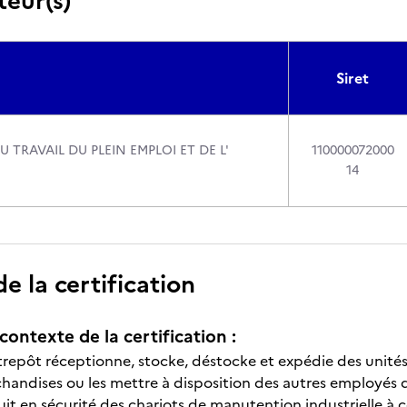
teur(s)
Siret
U TRAVAIL DU PLEIN EMPLOI ET DE L'
110000072000
14
 la certification
contexte de la certification :
ntrepôt réceptionne, stocke, déstocke et expédie des unité
chandises ou les mettre à disposition des autres employés 
duit en sécurité des chariots de manutention industrielle à