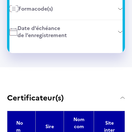
Formacode(s)
Date d’échéance
de l’enregistrement
Certificateur(s)
Nom
No
Site
Sire
com
m
inter