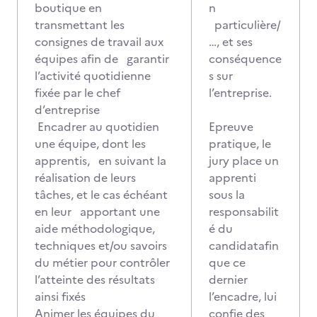
boutique en
n
transmettant les
particulière/
consignes de travail aux
…, et ses
équipes afin de garantir
conséquence
l’activité quotidienne
s sur
fixée par le chef
l’entreprise.
d’entreprise
Encadrer au quotidien
Epreuve
une équipe, dont les
pratique, le
apprentis, en suivant la
jury place un
réalisation de leurs
apprenti
tâches, et le cas échéant
sous la
en leur apportant une
responsabilit
aide méthodologique,
é du
techniques et/ou savoirs
candidatafin
du métier pour contrôler
que ce
l’atteinte des résultats
dernier
ainsi fixés
l’encadre, lui
Animer les équipes du
confie des