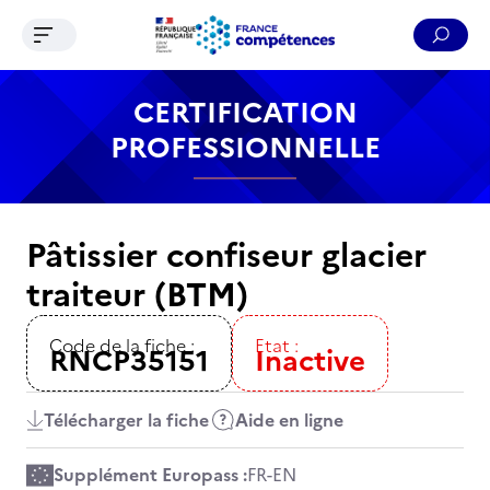
Ouvrir le menu de navigation
Reche
Contenu
Recherche
Menu
Pied de page
CERTIFICATION
PROFESSIONNELLE
Pâtissier confiseur glacier
traiteur (BTM)
Code de la fiche :
Etat :
RNCP35151
Inactive
Télécharger la fiche
Aide en ligne
Supplément Europass :
FR
-
EN