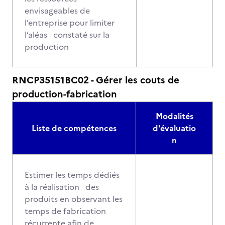
envisageables de
l’entreprise pour limiter
l’aléas constaté sur la
production
RNCP35151BC02 - Gérer les couts de
production-fabrication
Modalités
Liste de compétences
d'évaluatio
n
Estimer les temps dédiés
à la réalisation des
produits en observant les
temps de fabrication
récurrente afin de