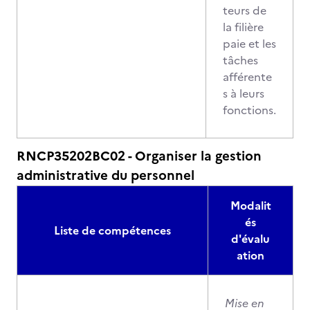
teurs de
la filière
paie et les
tâches
afférente
s à leurs
fonctions.
RNCP35202BC02 - Organiser la gestion
administrative du personnel
Modalit
és
Liste de compétences
d'évalu
ation
Mise en