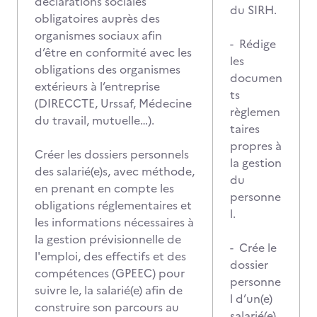
déclarations sociales
du SIRH.
obligatoires auprès des
organismes sociaux afin
- Rédige
d’être en conformité avec les
les
obligations des organismes
documen
extérieurs à l’entreprise
ts
(DIRECCTE, Urssaf, Médecine
règlemen
du travail, mutuelle…).
taires
propres à
Créer les dossiers personnels
la gestion
des salarié(e)s, avec méthode,
du
en prenant en compte les
personne
obligations réglementaires et
l.
les informations nécessaires à
la gestion prévisionnelle de
- Crée le
l'emploi, des effectifs et des
dossier
compétences (GPEEC) pour
personne
suivre le, la salarié(e) afin de
l d’un(e)
construire son parcours au
salarié(e)