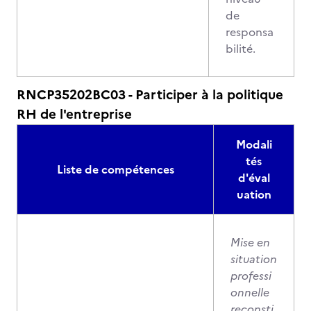
de
responsa
bilité.
RNCP35202BC03 - Participer à la politique
RH de l'entreprise
Modali
tés
Liste de compétences
d'éval
uation
Mise en
situation
professi
onnelle
reconsti