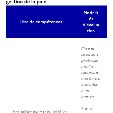
gestion de la paie
Modalit
és
Liste de compétences
d'évalua
tion
Mise en
situation
professio
nnelle
reconstit
uée écrite
individuell
e en
centre
Sur la
Actualiser avec régularité les