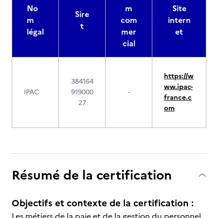
No
m
Site
Sire
m
com
intern
t
légal
mer
et
cial
https://w
384164
ww.ipac-
IPAC
919000
-
france.c
27
om
Résumé de la certification
Objectifs et contexte de la certification :
Les métiers de la paie et de la gestion du personnel