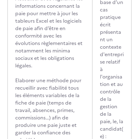
base d’un
informations concernant la
cas
paie pour mettre à jour les
pratique
tableurs Excel et les logiciels
écrit
de paie afin d’être en
présenta
conformité avec les
nt un
évolutions règlementaires et
contexte
notamment les minima
d'entrepri
sociaux et les obligations
se relatif
légales.
à
l'organisa
Elaborer une méthode pour
tion et au
recueillir avec fiabilité tous
contrôle
les éléments variables de la
de la
fiche de paie (temps de
gestion
travail, absences, primes,
de la
commissions…) afin de
paie, le, la
produire une paie juste et
candidat(
garder la confiance des
e) :