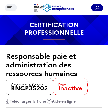
Ouvrir le menu de navigation
Reche
Contenu
Recherche
Menu
Pied de page
CERTIFICATION
PROFESSIONNELLE
Responsable paie et
administration des
ressources humaines
Code de la fiche :
Etat :
RNCP35202
Inactive
Télécharger la fiche
Aide en ligne