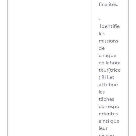
finalités.
-
Identifie
les
missions
de
chaque
collabora
teur(trice
) RH et
attribue
les
tâches
correspo
ndantes
ainsi que
leur
niveau