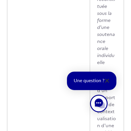
tuée
sous la
forme
d'une
soutena
nce
orale
individu
elle
Sur la
Une question ?
base
d’un
support
écrit de
context
ualisatio
n d'une