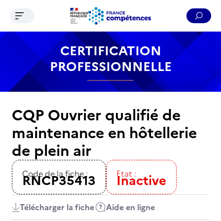
Ouvrir le menu de navigation
Reche
Contenu
Recherche
Menu
Pied de page
CERTIFICATION
PROFESSIONNELLE
CQP Ouvrier qualifié de
maintenance en hôtellerie
de plein air
Code de la fiche :
Etat :
RNCP35413
Inactive
Télécharger la fiche
Aide en ligne