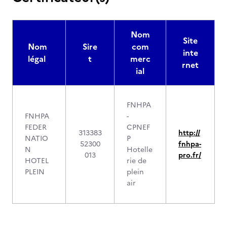
Nom
Site
Nom
Sire
com
inte
légal
t
merc
rnet
ial
FNHPA
FNHPA
-
FEDER
CPNEF
313383
http://
NATIO
P
52300
fnhpa-
N
Hotelle
013
pro.fr/
HOTEL
rie de
PLEIN
plein
air