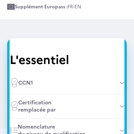
Supplément Europass :
FR
-
EN
L'essentiel
CCN1
Certification
remplacée par
Nomenclature
du niveau de qualification