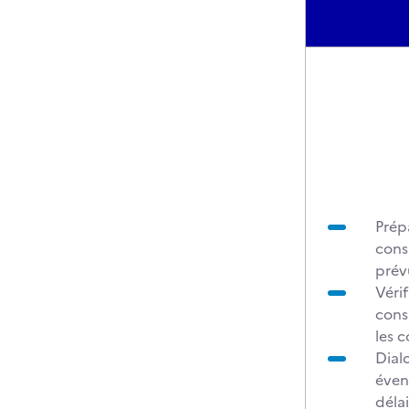
Prépa
cons
prév
Vérif
cons
les c
Dial
éven
délai