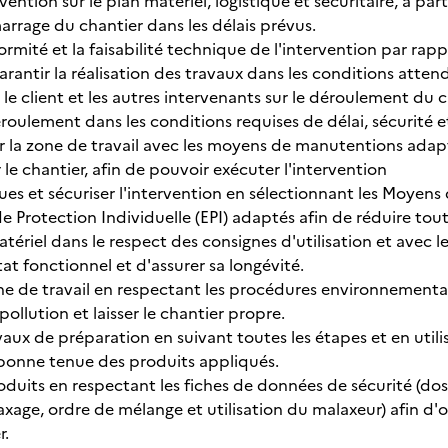
rvention sur le plan matériel, logistique et sécuritaire, à par
arrage du chantier dans les délais prévus.
formité et la faisabilité technique de l'intervention par ra
garantir la réalisation des travaux dans les conditions attend
le client et les autres intervenants sur le déroulement du ch
roulement dans les conditions requises de délai, sécurité et
 la zone de travail avec les moyens de manutentions adapt
 le chantier, afin de pouvoir exécuter l'intervention
ques et sécuriser l'intervention en sélectionnant les Moyens
 Protection Individuelle (EPI) adaptés afin de réduire tout
atériel dans le respect des consignes d'utilisation et avec 
at fonctionnel et d'assurer sa longévité.
ne de travail en respectant les procédures environnemental
pollution et laisser le chantier propre.
avaux de préparation en suivant toutes les étapes et en util
bonne tenue des produits appliqués.
roduits en respectant les fiches de données de sécurité (d
xage, ordre de mélange et utilisation du malaxeur) afin d'o
r.