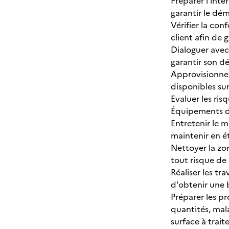
Préparer l'inte
garantir le dém
Vérifier la con
client afin de 
Dialoguer avec 
garantir son dé
Approvisionner
disponibles sur
Evaluer les ris
Équipements de
Entretenir le m
maintenir en ét
Nettoyer la zo
tout risque de 
Réaliser les tr
d'obtenir une 
Préparer les p
quantités, mala
surface à traite