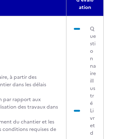
ation
Q
ue
sti
o
n
na
ire
ire, à partir des
ill
tier dans les délais
us
tr
on par rapport aux
é
alisation des travaux dans
Li
vr
ement du chantier et les
et
s conditions requises de
d