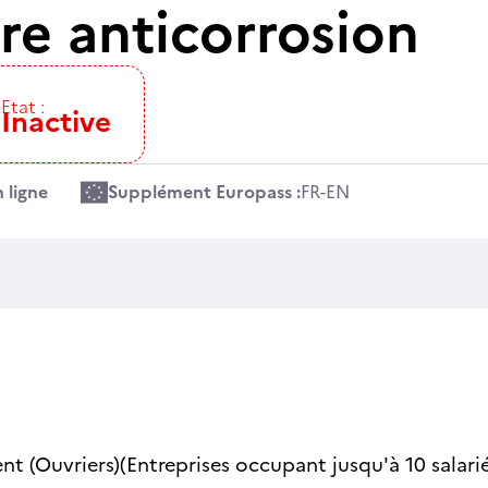
re anticorrosion
Etat :
Inactive
 ligne
Supplément Europass :
FR
-
EN
nt (Ouvriers)(Entreprises occupant jusqu'à 10 salarié