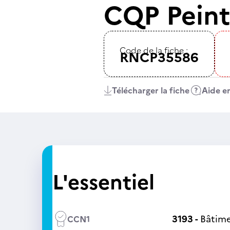
CQP Peint
Code de la fiche :
RNCP35586
Télécharger la fiche
Aide en
L'essentiel
3193 -
Bâtime
CCN1