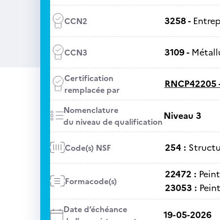
3258 -
Entrep
CCN2
3109 -
Métall
CCN3
Certification
RNCP42205 
remplacée par
Nomenclature
Niveau 3
du niveau de qualification
254 :
Structu
Code(s) NSF
22472 :
Pein
Formacode(s)
23053 :
Peint
Date d’échéance
19-05-2026