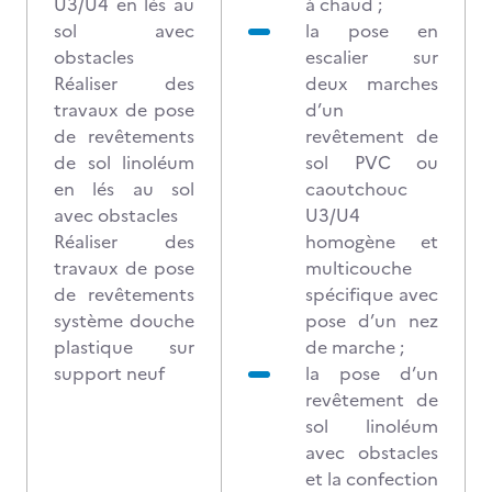
U3/U4 en lés au
à chaud ;
sol avec
la pose en
obstacles
escalier sur
Réaliser des
deux marches
travaux de pose
d’un
de revêtements
revêtement de
de sol linoléum
sol PVC ou
en lés au sol
caoutchouc
avec obstacles
U3/U4
Réaliser des
homogène et
travaux de pose
multicouche
de revêtements
spécifique avec
système douche
pose d’un nez
plastique sur
de marche ;
support neuf
la pose d’un
revêtement de
sol linoléum
avec obstacles
et la confection