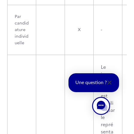
Par
candid
ature
X
-
individ
uelle
Le
jury
du
Une question ?
titre
est
habili
té par
le
repré
senta