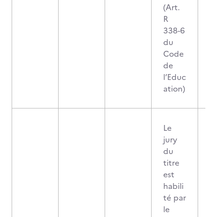
(Art.
R
338-6
du
Code
de
l’Educ
ation)
Le
jury
du
titre
est
habili
té par
le