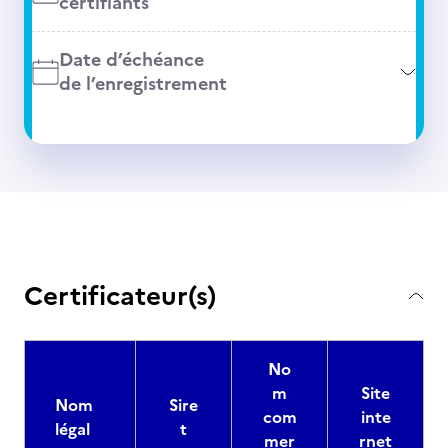
certifiants
Date d’échéance
de l’enregistrement
Certificateur(s)
No
m
Site
Nom
Sire
com
inte
légal
t
mer
rnet