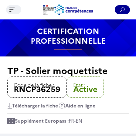
Ouvrir le menu de navigation
Reche
Contenu
Recherche
Menu
Pied de page
CERTIFICATION
PROFESSIONNELLE
TP - Solier moquettiste
Code de la fiche :
Etat :
RNCP36259
Active
Télécharger la fiche
Aide en ligne
Supplément Europass :
FR
-
EN