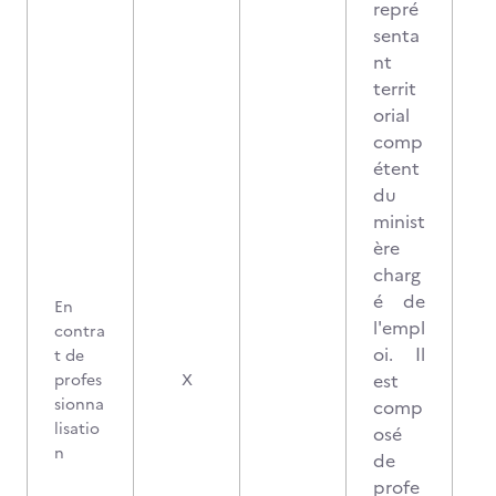
repré
senta
nt
territ
orial
comp
étent
du
minist
ère
charg
é de
En
l'empl
contra
oi. Il
t de
est
profes
X
sionna
comp
lisatio
osé
n
de
profe