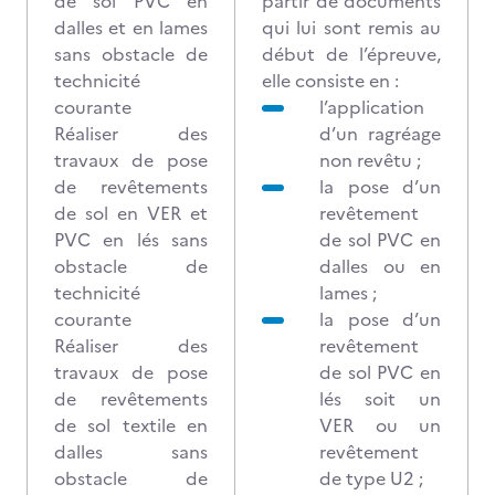
de sol PVC en
partir de documents
dalles et en lames
qui lui sont remis au
sans obstacle de
début de l’épreuve,
technicité
elle consiste en :
courante
l’application
Réaliser des
d’un ragréage
travaux de pose
non revêtu ;
de revêtements
la pose d’un
de sol en VER et
revêtement
PVC en lés sans
de sol PVC en
obstacle de
dalles ou en
technicité
lames ;
courante
la pose d’un
Réaliser des
revêtement
travaux de pose
de sol PVC en
de revêtements
lés soit un
de sol textile en
VER ou un
dalles sans
revêtement
obstacle de
de type U2 ;