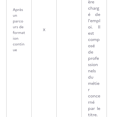
ère
charg
Après
é de
un
l'empl
parco
oi. Il
urs de
X
format
est
ion
comp
contin
osé
ue
de
profe
ssion
nels
du
métie
r
conce
rné
par le
titre.