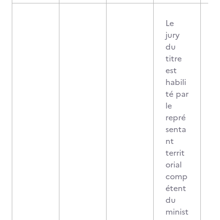
Le
jury
du
titre
est
habili
té par
le
repré
senta
nt
territ
orial
comp
étent
du
minist