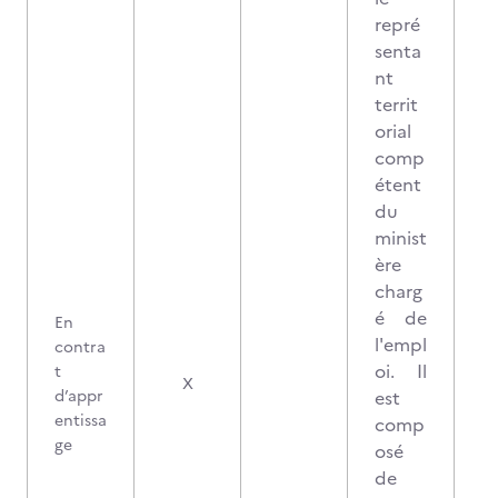
repré
senta
nt
territ
orial
comp
étent
du
minist
ère
charg
é de
En
l'empl
contra
oi. Il
t
X
d’appr
est
entissa
comp
ge
osé
de