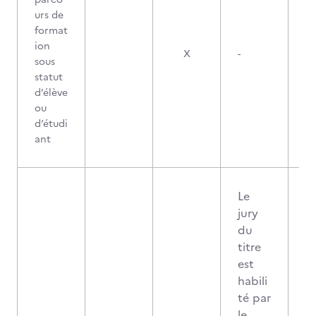
urs de
format
ion
X
-
sous
statut
d’élève
ou
d’étudi
ant
Le
jury
du
titre
est
habili
té par
le