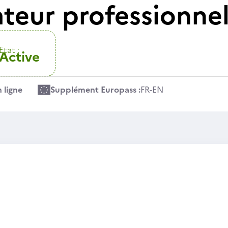
ateur professionnel
Etat :
Active
 ligne
Supplément Europass :
FR
-
EN