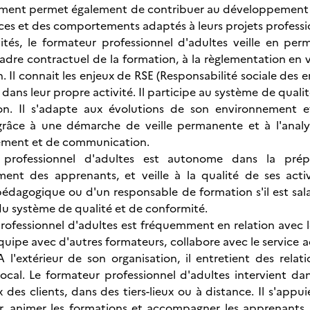
ent permet également de contribuer au développement pr
s et des comportements adaptés à leurs projets professi
ités, le formateur professionnel d'adultes veille en perm
dre contractuel de la formation, à la règlementation en vi
. Il connait les enjeux de RSE (Responsabilité sociale des e
dans leur propre activité. Il participe au système de qualit
on. Il s'adapte aux évolutions de son environnement e
râce à une démarche de veille permanente et à l'analys
ment et de communication.
 professionnel d'adultes est autonome dans la prépa
nt des apprenants, et veille à la qualité de ses activi
édagogique ou d'un responsable de formation s'il est salar
du système de qualité et de conformité.
rofessionnel d'adultes est fréquemment en relation avec l
 équipe avec d'autres formateurs, collabore avec le service
A l'extérieur de son organisation, il entretient des rela
 local. Le formateur professionnel d'adultes intervient d
 des clients, dans des tiers-lieux ou à distance. Il s'appu
, animer les formations et accompagner les apprenants. Le