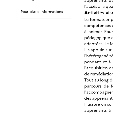
apprenants da
l'accès à la qu
Pour plus d’informations
Activités vis
Le formateur p
compétences et
à animer. Pour
pédagogique et
adaptées. Le f
Il s'appuie su
l'hétérogénéit
pendant et à l
l'acquisition 
de remédiation 
Tout au long d
parcours de f
l'accompagneme
des apprenants.
Il assure un su
apprenants à 