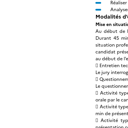
Réaliser
Analyser
Modalités d'
Mise en situat
Au début de l’
Durant 45 min 
situation profe
candidat présen
au début de l’
 Entretien te
Le jury interro
 Questionneme
Le questionnem
 Activité typ
orale par le c
 Activité typ
min de présent
 Activité ty
présentation o