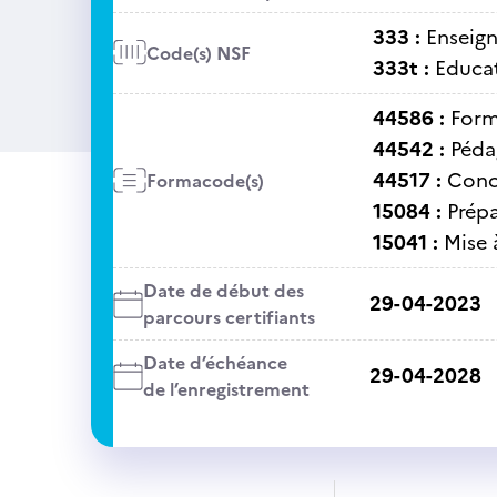
333 :
Enseig
Code(s) NSF
333t :
Educat
44586 :
Form
44542 :
Péda
44517 :
Conc
Formacode(s)
15084 :
Prép
15041 :
Mise 
Date de début des
29-04-2023
parcours certifiants
Date d’échéance
29-04-2028
de l’enregistrement