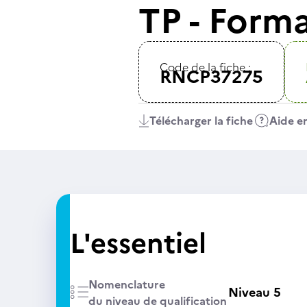
TP - Form
Code de la fiche :
RNCP37275
Télécharger la fiche
Aide en
L'essentiel
Nomenclature
Niveau 5
du niveau de qualification