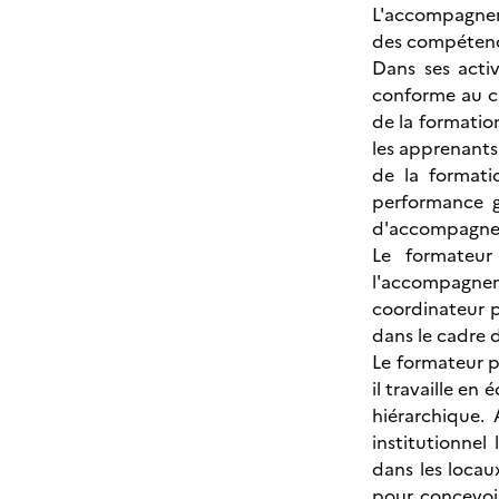
L'accompagnem
des compétence
Dans ses activ
conforme au ca
de la formation
les apprenants 
de la formati
performance g
d'accompagne
Le formateur
l'accompagneme
coordinateur p
dans le cadre 
Le formateur p
il travaille en
hiérarchique. 
institutionnel
dans les locaux
pour concevoir