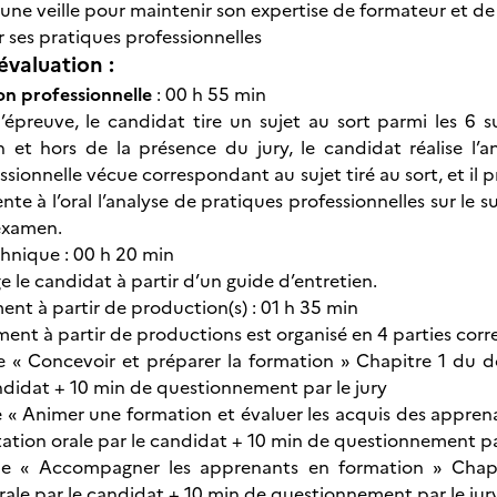
 une veille pour maintenir son expertise de formateur et de
 ses pratiques professionnelles
évaluation :
ion professionnelle
: 00 h 55 min
épreuve, le candidat tire un sujet au sort parmi les 6 suj
et hors de la présence du jury, le candidat réalise l’a
ssionnelle vécue correspondant au sujet tiré au sort, et il p
te à l’oral l’analyse de pratiques professionnelles sur le s
examen.
chnique : 00 h 20 min
ge le candidat à partir d’un guide d’entretien.
nt à partir de production(s) : 01 h 35 min
ent à partir de productions est organisé en 4 parties corr
e « Concevoir et préparer la formation » Chapitre 1 du 
andidat + 10 min de questionnement par le jury
e « Animer une formation et évaluer les acquis des appren
ation orale par le candidat + 10 min de questionnement par
pe « Accompagner les apprenants en formation » Chap
rale par le candidat + 10 min de questionnement par le jur