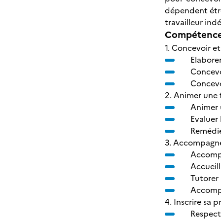
dépendent étro
travailleur in
Compétences
1. Concevoir et
Elabore
Concevo
Concevoi
2. Animer une 
Animer u
Evaluer
Remédier
3. Accompagner
Accompa
Accueil
Tutorer
Accompa
4. Inscrire sa 
Respecte