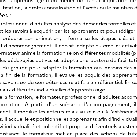
ns l'apprentissage d'un métier ou dans l'acquisition d
alification, la professionnalisation et l'accès ou le maintien 
ées :
rofessionnel d'adultes analyse des demandes formelles et i
 les savoirs à acquérir par les apprenants et pour rédiger
 préparer son animation, il formalise les étapes clés et
 d'accompagnement. Il choisit, adapte ou crée les activit
ormateur anime la formation selon différentes modalités (pr
r les pédagogies actives et adopte une posture de facilita
é du groupe pour adapter la formation aux besoins des a
a fin de la formation, il évalue les acquis des apprenan
de savoirs ou de compétences relatifs à un référentiel. En 
aux difficultés individuelles d'apprentissage.
e la formation, le formateur professionnel d'adultes accom
ormation. A partir d'un scénario d'accompagnement, i
nt. Il mobilise les acteurs relais au sein ou à l'extérieur
 Il accueille et positionne les apprenants afin d'individuali
ivi individualisé et collectif et propose d'éventuels ajust
distance, le formateur met en place des actions de tuto