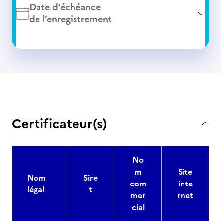
Date d’échéance
de l’enregistrement
Certificateur(s)
No
m
Site
Nom
Sire
com
inte
légal
t
mer
rnet
cial