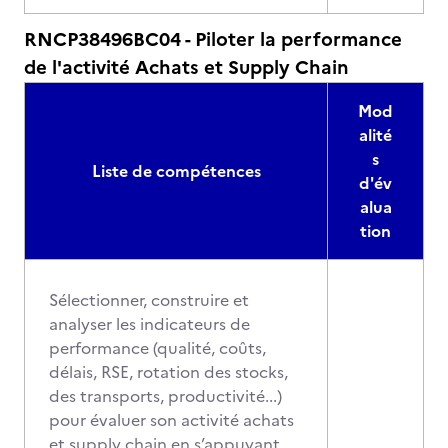
RNCP38496BC04 - Piloter la performance
de l'activité Achats et Supply Chain
Mod
alité
s
Liste de compétences
d'év
alua
tion
Sélectionner, construire et
analyser les indicateurs de
performance (qualité, coûts,
délais, RSE, rotation des stocks,
des transports, productivité...)
pour évaluer son activité achats
et supply chain en s’appuyant