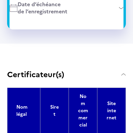
Date d’échéance
de l’enregistrement
Certificateur(s)
No
m
Site
Nom
Sire
com
inte
légal
t
mer
rnet
cial