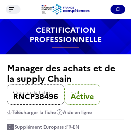
Ouvrir le menu de navigation
Reche
Contenu
Recherche
Menu
Pied de page
CERTIFICATION
PROFESSIONNELLE
Manager des achats et de
la supply Chain
Code de la fiche :
Etat :
RNCP38496
Active
Télécharger la fiche
Aide en ligne
Supplément Europass :
FR
-
EN