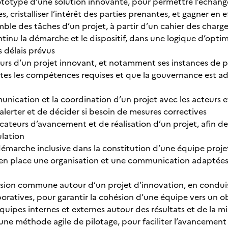
rototype d’une solution innovante, pour permettre l’échang
s, cristalliser l’intérêt des parties prenantes, et gagner en
emble des tâches d’un projet, à partir d’un cahier des charg
tinu la démarche et le dispositif, dans une logique d’optimi
s délais prévus
eurs d’un projet innovant, et notamment ses instances de pi
tes les compétences requises et que la gouvernance est ada
unication et la coordination d’un projet avec les acteurs e
alerter et de décider si besoin de mesures correctives
dicateurs d’avancement et de réalisation d’un projet, afin 
ulation
émarche inclusive dans la constitution d’une équipe projet,
en place une organisation et une communication adaptées, af
ision commune autour d’un projet d’innovation, en conduis
aboratives, pour garantir la cohésion d’une équipe vers un
équipes internes et externes autour des résultats et de la
e méthode agile de pilotage, pour faciliter l’avancement 