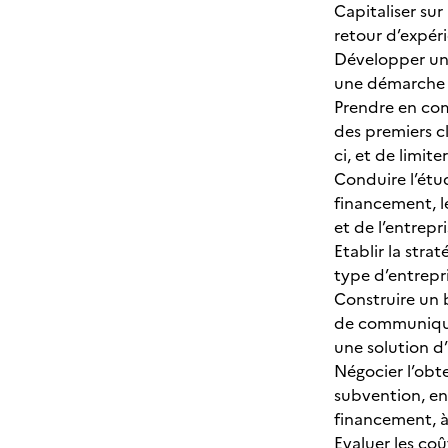
Capitaliser sur
retour d’expéri
Développer un 
une démarche p
Prendre en com
des premiers cl
ci, et de limit
Conduire l’étu
financement, le
et de l’entrepr
Etablir la str
type d’entrepr
Construire un 
de communiquer 
une solution d
Négocier l’obt
subvention, en 
financement, à
Evaluer les co