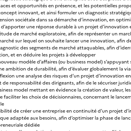
naces et opportunités en présence, et les potentielles prop
oncept innovant, et ainsi formuler un diagnostic stratégiqu
mension sociétale dans sa démarche d’innovation, en opti
fin d’apporter une réponse durable à un projet d’innovation
tude de marché exploratoire, afin de représenter un mar
arché sur lequel on souhaite lancer une innovation, afin d
agnostic des segments de marché attaquables, afin d’identif
tion, et en déduire les projets à développer
ouveau modèle d’affaires (ou business model) s’appuyant s
e ambition de durabilité, afin d’évaluer globalement la via
éflexion une analyse des risques d’un projet d’innovation e
et de responsabilité des dirigeants, afin de le sécuriser jur
siness model mettant en évidence la création de valeur, le
de faciliter les choix de décisionnaires, concernant le lanc
le
ibilité de créer une entreprise en continuité d’un projet d’
dique adaptée aux besoins, afin d’optimiser la phase de lan
preneuriale dédiée