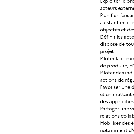
Exploiter le p
acteurs externe
Planifier l’ens
ajustant en con
objectifs et de
Définir les act
dispose de tou
projet
Piloter la comm
de produire, d’
Piloter des in
actions de rég
Favoriser une d
et en mettant 
des approches
Partager une v
relations coll
Mobiliser des 
notamment d’un