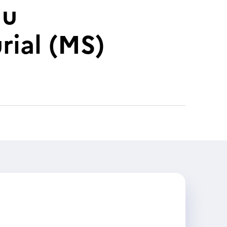
du
ial (MS)