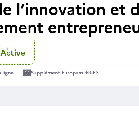
e l’innovation et 
ment entrepreneur
Etat :
Active
 ligne
Supplément Europass :
FR
-
EN