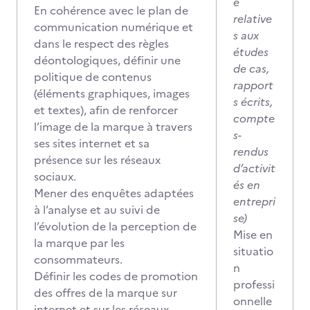
e
En cohérence avec le plan de
relative
communication numérique et
s aux
dans le respect des règles
études
déontologiques, définir une
de cas,
politique de contenus
rapport
(éléments graphiques, images
s écrits,
et textes), afin de renforcer
compte
l’image de la marque à travers
s-
ses sites internet et sa
rendus
présence sur les réseaux
d’activit
sociaux.
és en
Mener des enquêtes adaptées
entrepri
à l’analyse et au suivi de
se)
l’évolution de la perception de
Mise en
la marque par les
situatio
consommateurs.
n
Définir les codes de promotion
professi
des offres de la marque sur
onnelle
internet et sur les réseaux