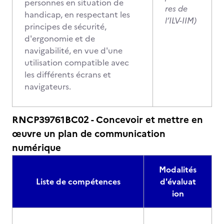
personnes en situation de
res de
handicap, en respectant les
l’ILV-IIM)
principes de sécurité,
d'ergonomie et de
navigabilité, en vue d'une
utilisation compatible avec
les différents écrans et
navigateurs.
RNCP39761BC02 - Concevoir et mettre en
œuvre un plan de communication
numérique
Modalités
Liste de compétences
d'évaluat
ion