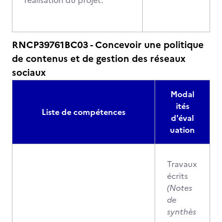
réalisation du projet.
RNCP39761BC03 - Concevoir une politique
de contenus et de gestion des réseaux
sociaux
Modal
ités
Liste de compétences
d'éval
uation
Travaux
écrits
(Notes
de
synthès