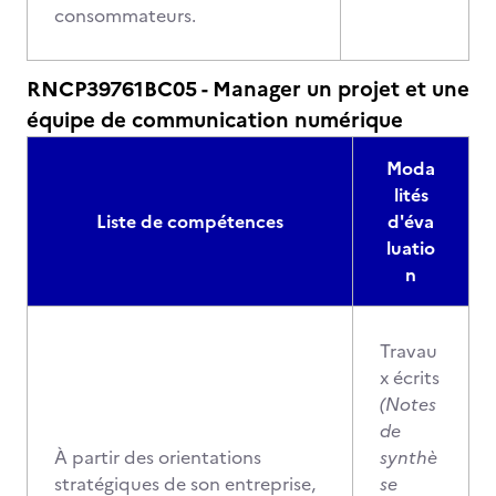
consommateurs.
RNCP39761BC05 - Manager un projet et une
équipe de communication numérique
Moda
lités
Liste de compétences
d'éva
luatio
n
Travau
x écrits
(Notes
de
À partir des orientations
synthè
stratégiques de son entreprise,
se