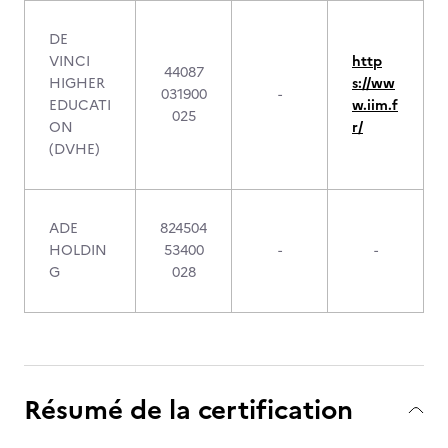
DE
VINCI
http
44087
HIGHER
s://ww
031900
-
EDUCATI
w.iim.f
025
ON
r/
(DVHE)
ADE
824504
HOLDIN
53400
-
-
G
028
Résumé de la certification