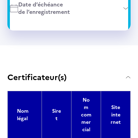
Date d’échéance
de l’enregistrement
Certificateur(s)
No
m
Site
Nom
Sire
com
inte
légal
t
mer
rnet
cial