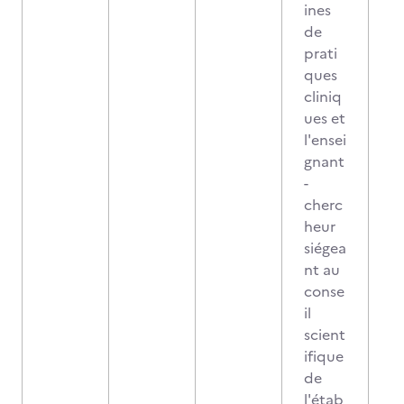
ines
de
prati
ques
cliniq
ues et
l'ensei
gnant
-
cherc
heur
siégea
nt au
conse
il
scient
ifique
de
l'étab