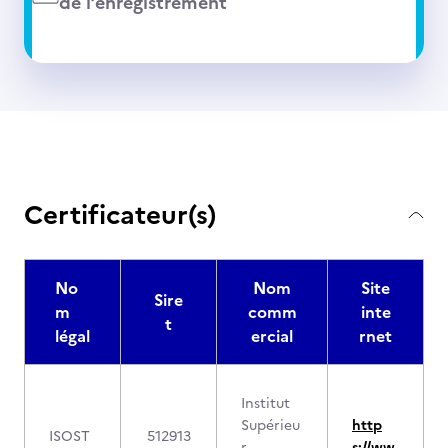
de l’enregistrement
Certificateur(s)
No
Nom
Site
Sire
m
comm
inte
t
légal
ercial
rnet
Institut
Supérieu
http
ISOST
512913
r
s://ww