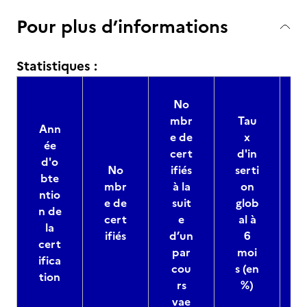
Pour plus d’informations
Statistiques :
No
mbr
Tau
Ann
e de
x
ée
s
cert
d'in
d'o
No
ifiés
serti
bte
mbr
à la
on
ntio
e de
suit
glob
n de
m
cert
e
al à
la
ifiés
d’un
6
cert
par
moi
ifica
cou
s (en
tion
rs
%)
s
vae