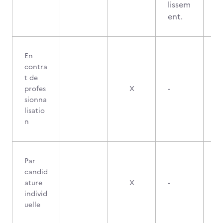
lissem
ent.
En
contra
t de
profes
X
-
sionna
lisatio
n
Par
candid
ature
X
-
individ
uelle