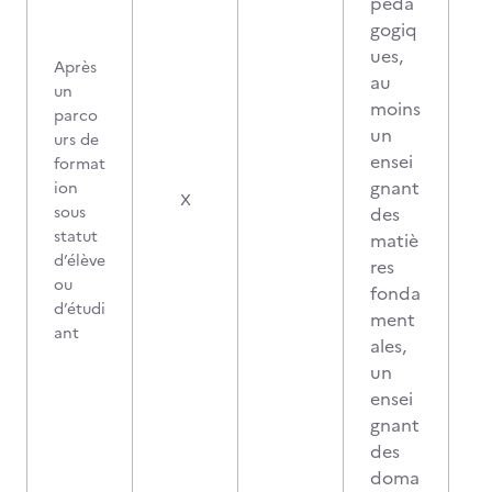
péda
gogiq
ues,
Après
au
un
moins
parco
un
urs de
ensei
format
gnant
ion
X
sous
des
statut
matiè
d’élève
res
ou
fonda
d’étudi
ment
ant
ales,
un
ensei
gnant
des
doma