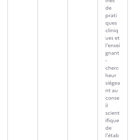
ines
de
prati
ques
cliniq
ues et
l'ensei
gnant
-
cherc
heur
siégea
nt au
conse
il
scient
ifique
de
l'étab