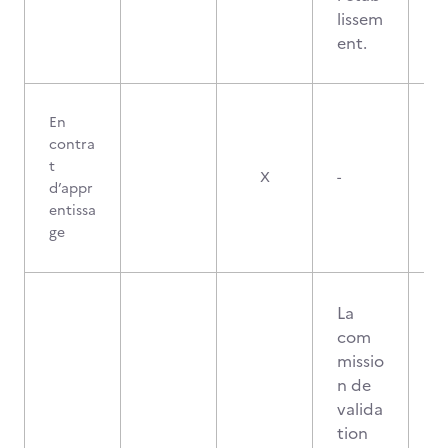
lissem
ent.
En
contra
t
X
-
d’appr
entissa
ge
La
com
missio
n de
valida
tion