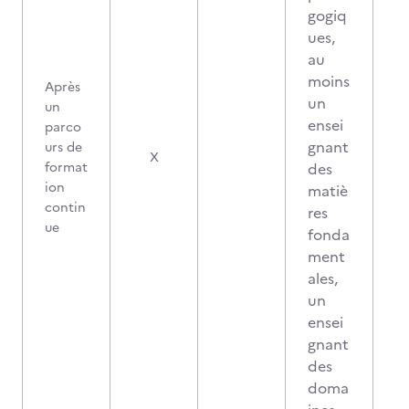
gogiq
ues,
au
moins
Après
un
un
ensei
parco
gnant
urs de
X
format
des
ion
matiè
contin
res
ue
fonda
ment
ales,
un
ensei
gnant
des
doma