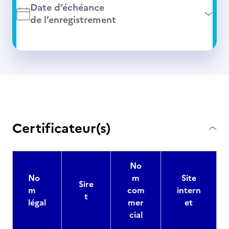
Date d’échéance
de l’enregistrement
Certificateur(s)
No
No
m
Site
Sire
m
com
intern
t
légal
mer
et
cial