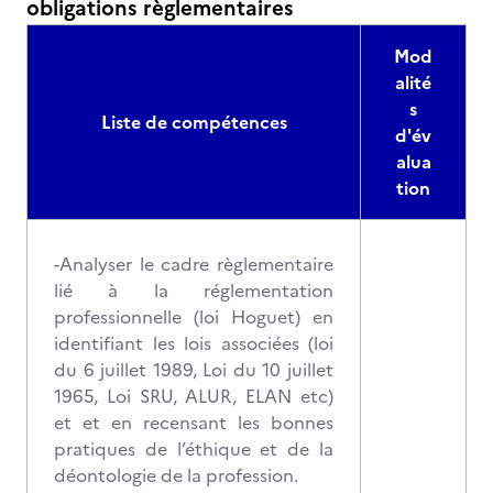
obligations règlementaires
Mod
alité
s
Liste de compétences
d'év
alua
tion
-Analyser le cadre règlementaire
lié à la réglementation
professionnelle (loi Hoguet) en
identifiant les lois associées (loi
du 6 juillet 1989, Loi du 10 juillet
1965, Loi SRU, ALUR, ELAN etc)
et et en recensant les bonnes
pratiques de l’éthique et de la
déontologie de la profession.