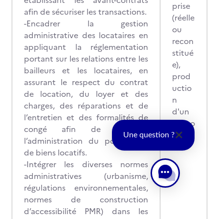
établissant les avant-contrats
prise
afin de sécuriser les transactions.
(réelle
-Encadrer la gestion
ou
administrative des locataires en
recon
appliquant la réglementation
stitué
portant sur les relations entre les
e),
bailleurs et les locataires, en
prod
assurant le respect du contrat
uctio
de location, du loyer et des
n
charges, des réparations et de
d'un
l’entretien et des formalités de
rappo
congé afin de sécuriser
rt
Une question ?
l’administration du portefeuille
de biens locatifs.
-Intégrer les diverses normes
administratives (urbanisme,
régulations environnementales,
normes de construction
d’accessibilité PMR) dans les