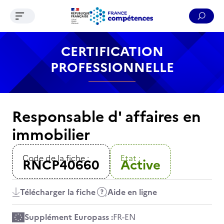
Ouvrir le menu de navigation
Reche
Contenu
Recherche
Menu
Pied de page
CERTIFICATION
PROFESSIONNELLE
Responsable d' affaires en
immobilier
Code de la fiche :
Etat :
RNCP40660
Active
Télécharger la fiche
Aide en ligne
Supplément Europass :
FR
-
EN