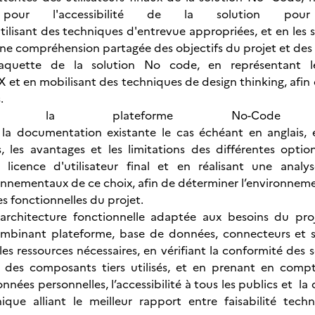
es pour l'accessibilité de la solution 
tilisant des techniques d'entrevue appropriées, et en les 
ne compréhension partagée des objectifs du projet et des b
quette de la solution No code, en représentant le p
UX et en mobilisant des techniques de design thinking, afi
.
ionner la plateforme No-Cod
 la documentation existante le cas échéant en anglais
s, les avantages et les limitations des différentes opt
 licence d'utilisateur final et en réalisant une ana
onnementaux de ce choix, afin de déterminer l’environne
s fonctionnelles du projet.
architecture fonctionnelle adaptée aux besoins du proj
mbinant plateforme, base de données, connecteurs et serv
les ressources nécessaires, en vérifiant la conformité des 
s des composants tiers utilisés, et en prenant en compt
nnées personnelles, l’accessibilité à tous les publics et la
nique alliant le meilleur rapport entre faisabilité tec