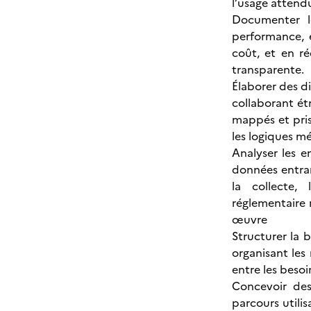
l’usage attend
Documenter le
performance, e
coût, et en ré
transparente.
Élaborer des d
collaborant ét
mappés et pris
les logiques mé
Analyser les e
données entran
la collecte,
réglementaire 
œuvre
Structurer la
organisant les 
entre les besoi
Concevoir des
parcours utilis