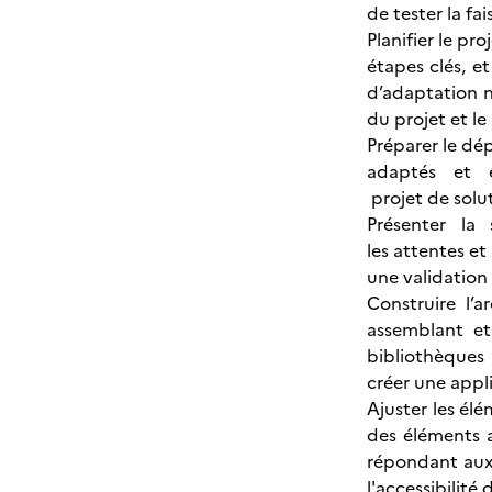
de tester la fa
Planifier le pr
étapes clés, e
d’adaptation n
du projet et le
Préparer le dé
adaptés et e
projet de solu
Présenter la
les attentes et
une validation 
Construire l’a
assemblant et
bibliothèques 
créer une appl
Ajuster les élé
des éléments a
répondant aux 
l'accessibilité