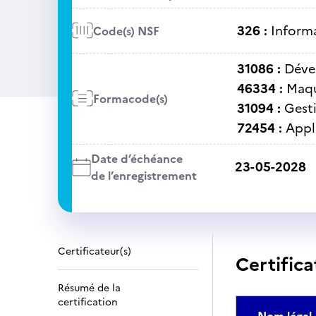
326 :
Informa
Code(s) NSF
31086 :
Déve
46334 :
Maqu
Formacode(s)
31094 :
Gest
72454 :
Appl
Date d’échéance
23-05-2028
de l’enregistrement
Certificateur(s)
Certifica
Résumé de la
certification