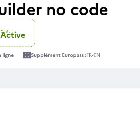
uilder no code
Etat :
Active
 ligne
Supplément Europass :
FR
-
EN