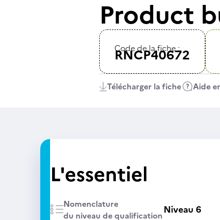
Product b
Code de la fiche :
RNCP40672
Télécharger la fiche
Aide en
L'essentiel
Nomenclature
Niveau 6
du niveau de qualification