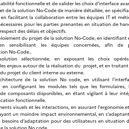
isabilité fonctionnelle et de valider les choix d’interface a
ojet de la solution No-Code de manière détaillée, en spécifian
t en facilitant la collaboration entre les équipes IT et mé
écessaires pour les parties prenantes en situation de hand
 respect des délais et objectifs.
ploiement du projet de la solution No-Code, en identifiant 
n sensibilisant les équipes concernées, afin de 
tion No-Code..
 solution sélectionnée, en exposant les choix opér
 les enjeux autour de la réalisation du projet, et en traitant
du projet du client interne ou externe.
rchitecture de la solution No code, en utilisant l'inter
 en configurant les modules tels que les formulaires, 
de composants disponibles, en étant vigilant à leur int
ication fonctionnelle.
ments visuels et les interactions, en assurant l'ergonomie et 
yant un moindre impact environnemental, en s’adaptant à 
besoins d’adaptation pour des utilisateurs en situation de
 de la solution No code.