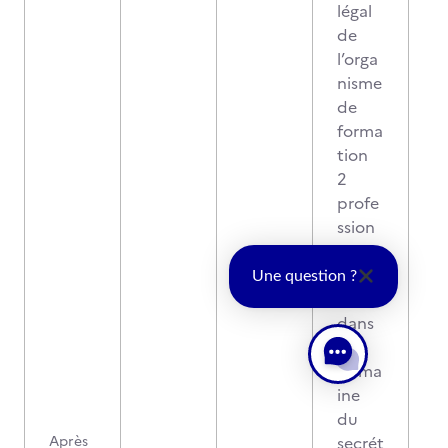
légal
de
l’orga
nisme
de
forma
tion
2
profe
ssion
nels
exper
Une question ?
ts
dans
le
doma
ine
du
Après
secrét