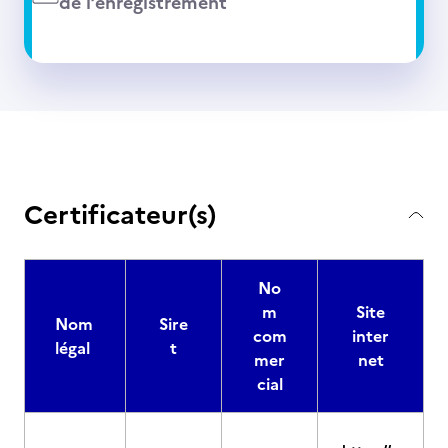
de l’enregistrement
Certificateur(s)
No
m
Site
Nom
Sire
com
inter
légal
t
mer
net
cial