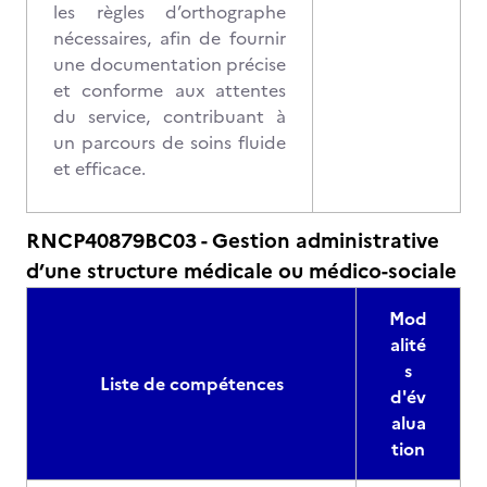
les règles d’orthographe
nécessaires, afin de fournir
une documentation précise
et conforme aux attentes
du service, contribuant à
un parcours de soins fluide
et efficace.
RNCP40879BC03 - Gestion administrative
d’une structure médicale ou médico-sociale
Mod
alité
s
Liste de compétences
d'év
alua
tion