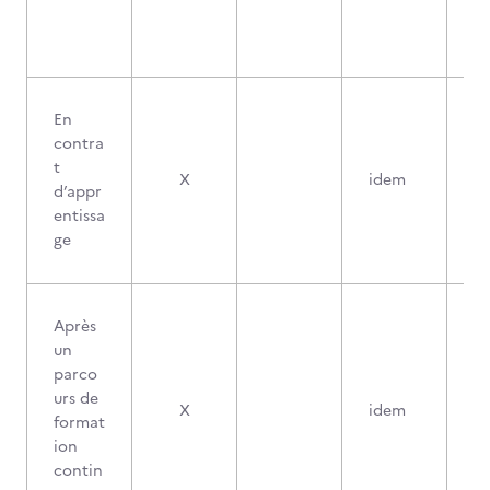
En
contra
t
X
idem
d’appr
entissa
ge
Après
un
parco
urs de
X
idem
format
ion
contin