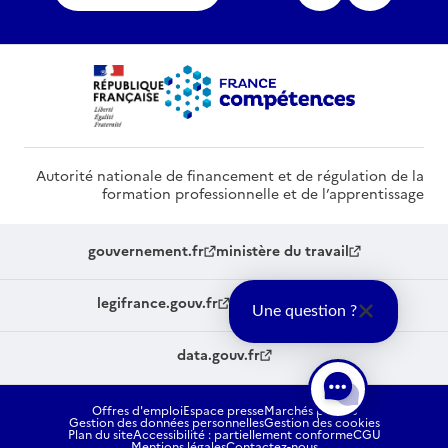
Autorité nationale de financement et de régulation de la
formation professionnelle et de l’apprentissage
gouvernement.fr
ministère du travail
legifrance.gouv.fr
service-public.fr
Une question ?
data.gouv.fr
Offres d'emploi
Espace presse
Marchés publics
Gestion des données personnelles
Gestion des cookies
Plan du site
Accessibilité : partiellement conforme
CGU
Mentions légales
Contactez-nous