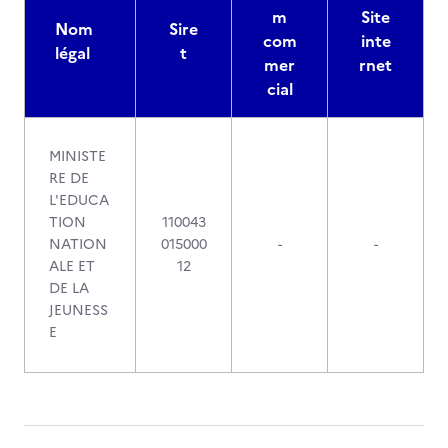
m
Site
Nom
Sire
com
inte
légal
t
mer
rnet
cial
MINISTE
RE DE
L'EDUCA
TION
110043
NATION
015000
-
-
ALE ET
12
DE LA
JEUNESS
E