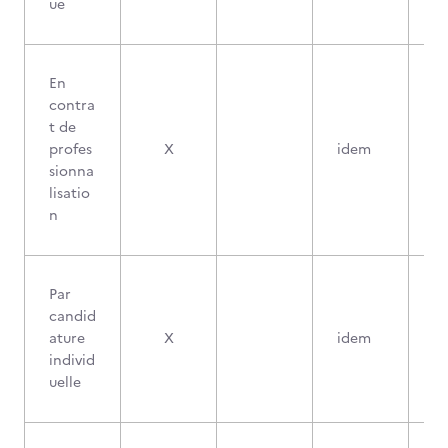
ue
En
contra
t de
profes
X
idem
sionna
lisatio
n
Par
candid
ature
X
idem
individ
uelle