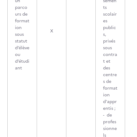
un
semen
parco
ts
urs de
scolair
format
es
ion
public
X
sous
s,
statut
privés
d’élève
sous
ou
contra
d’étudi
t et
ant
des
centre
s de
format
ion
d'appr
entis ;
- de
profes
sionne
ls