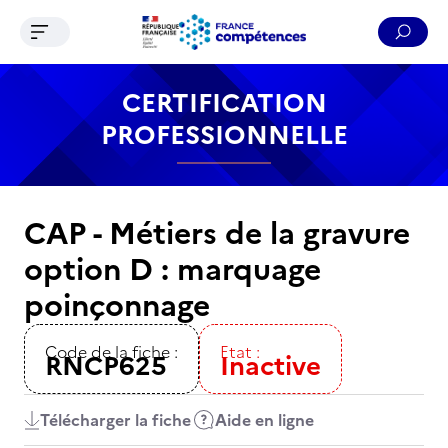
Ouvrir le menu de navigation
Reche
Contenu
Recherche
Menu
Pied de page
CERTIFICATION
PROFESSIONNELLE
CAP - Métiers de la gravure
option D : marquage
poinçonnage
Code de la fiche :
Etat :
RNCP625
Inactive
Télécharger la fiche
Aide en ligne