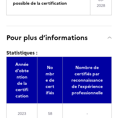
possible de la certification
2028
Pour plus d’informations
Statistiques :
Année
No
Nombre de
d'obte
mbr
certifiés par
ntion
e de
reconnaissance
de la
cert
de l'expérience
certifi
ifiés
professionnelle
cation
2023
58
-