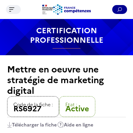
Ouvrir le menu de navigation
Reche
Contenu
Recherche
Menu
Pied de page
CERTIFICATION
PROFESSIONNELLE
Mettre en oeuvre une
stratégie de marketing
digital
Code de la fiche :
Etat :
RS6927
Active
Télécharger la fiche
Aide en ligne