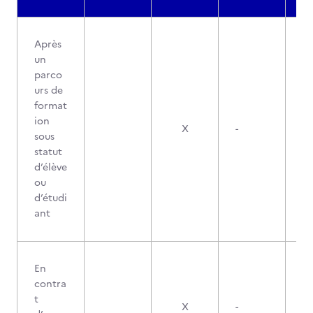
Après
un
parco
urs de
format
ion
X
-
sous
statut
d’élève
ou
d’étudi
ant
En
contra
t
X
-