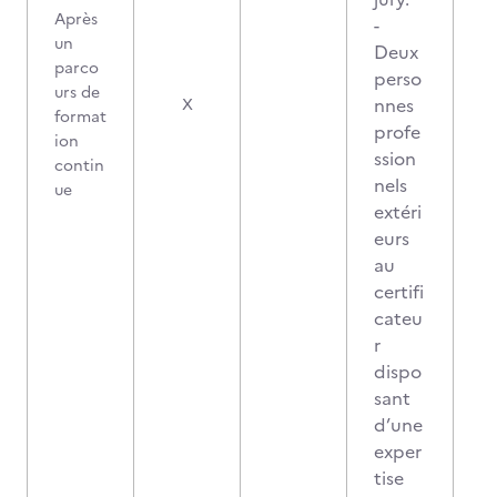
Après
-
un
Deux
parco
perso
urs de
0
nnes
X
format
profe
ion
ssion
contin
nels
ue
extéri
eurs
au
certifi
cateu
r
dispo
sant
d’une
exper
tise