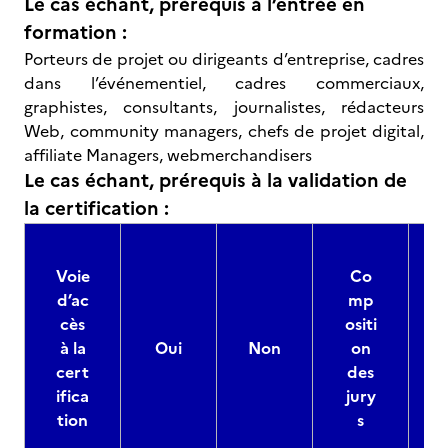
Le cas échant, prérequis à l’entrée en
formation :
Porteurs de projet ou dirigeants d’entreprise, cadres
dans l’événementiel, cadres commerciaux,
graphistes, consultants, journalistes, rédacteurs
Web, community managers, chefs de projet digital,
affiliate Managers, webmerchandisers
Le cas échant, prérequis à la validation de
la certification :
Voie
Co
d’ac
mp
cès
ositi
à la
Oui
Non
on
cert
des
ifica
jury
d
tion
s