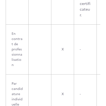
certifi
cateu
r.
En
contra
t de
profes
X
-
sionna
lisatio
n
Par
candid
ature
X
-
individ
uelle