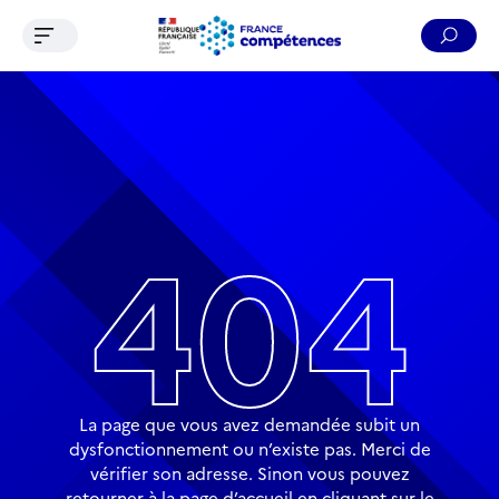
Ouvrir le menu de navigation
Reche
Contenu
Recherche
Menu
Pied de page
404
La page que vous avez demandée subit un
dysfonctionnement ou n’existe pas. Merci de
vérifier son adresse. Sinon vous pouvez
retourner à la page d’accueil en cliquant sur le