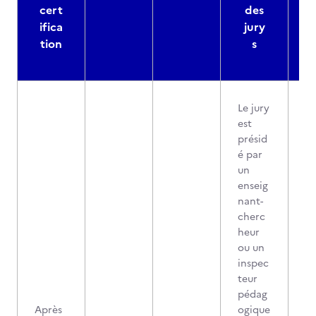
cert
des
ifica
jury
d
tion
s
Le jury
est
présid
é par
un
enseig
nant-
cherc
heur
ou un
inspec
teur
pédag
Après
ogique