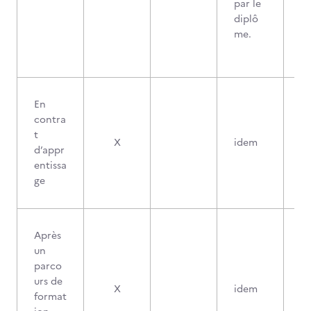
par le
diplô
me.
En
contra
t
X
idem
d’appr
entissa
ge
Après
un
parco
urs de
X
idem
format