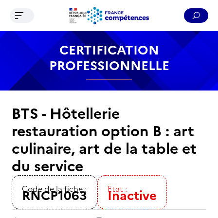
Ouvrir le menu de navigation
Reche
Contenu
Recherche
Menu
Pied de page
CERTIFICATION
PROFESSIONNELLE
BTS - Hôtellerie
restauration option B : art
culinaire, art de la table et
du service
Code de la fiche :
Etat :
RNCP1063
Inactive