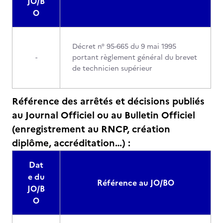
JO/B
O
Décret n° 95-665 du 9 mai 1995
-
portant règlement général du brevet
de technicien supérieur
Référence des arrêtés et décisions publiés
au Journal Officiel ou au Bulletin Officiel
(enregistrement au RNCP, création
diplôme, accréditation…) :
Dat
e du
Référence au JO/BO
JO/B
O