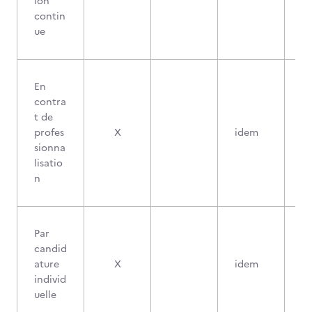
ion
contin
ue
En
contra
t de
profes
X
idem
sionna
lisatio
n
Par
candid
ature
X
idem
individ
uelle