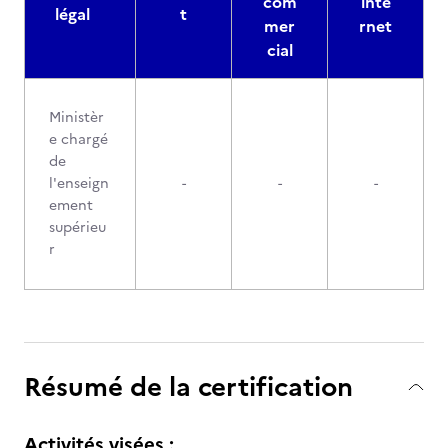
com
inte
légal
t
mer
rnet
cial
Ministèr
e chargé
de
l'enseign
-
-
-
ement
supérieu
r
Résumé de la certification
Activités visées :