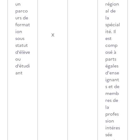
un
région
parco
al de
urs de
la
format
spécial
ion
ité. Il
X
sous
est
statut
comp
d’élève
osé à
ou
parts
d’étudi
égales
ant
d'ense
ignant
s et de
memb
res de
la
profes
sion
intéres
sée