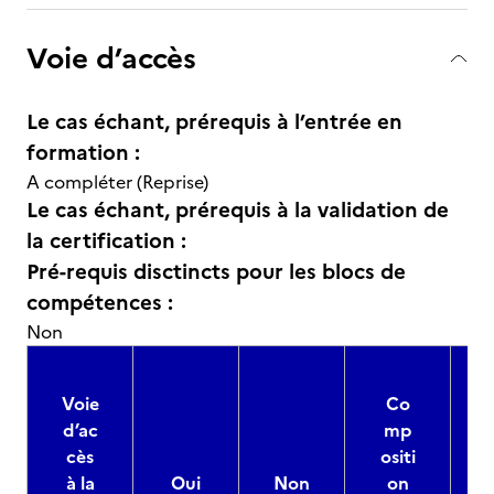
Voie d’accès
Le cas échant, prérequis à l’entrée en
formation :
A compléter (Reprise)
Le cas échant, prérequis à la validation de
la certification :
Pré-requis disctincts pour les blocs de
compétences :
Non
Voie
Co
d’ac
mp
cès
ositi
à la
Oui
Non
on