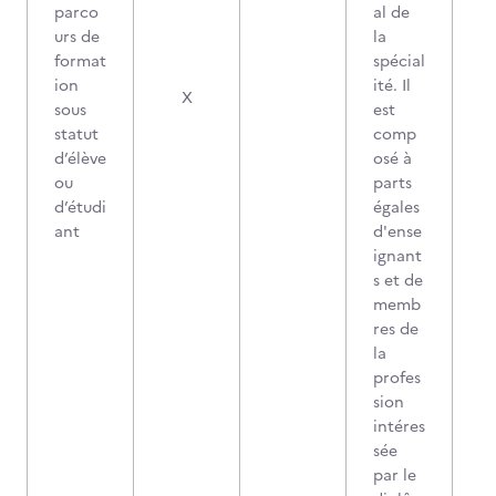
parco
al de
urs de
la
format
spécial
ion
ité. Il
X
sous
est
statut
comp
d’élève
osé à
ou
parts
d’étudi
égales
ant
d'ense
ignant
s et de
memb
res de
la
profes
sion
intéres
sée
par le