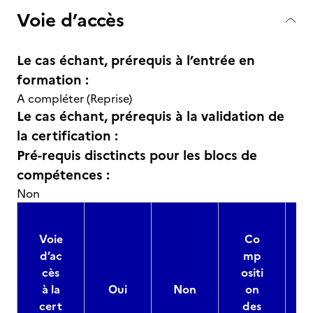
Voie d’accès
Le cas échant, prérequis à l’entrée en
formation :
A compléter (Reprise)
Le cas échant, prérequis à la validation de
la certification :
Pré-requis disctincts pour les blocs de
compétences :
Non
Voie
Co
d’ac
mp
cès
ositi
à la
Oui
Non
on
cert
des