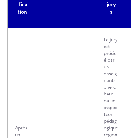
ifica
jury
d
tion
s
Le jury
est
présid
é par
un
enseig
nant-
cherc
heur
ou un
inspec
teur
pédag
Après
ogique
un
région