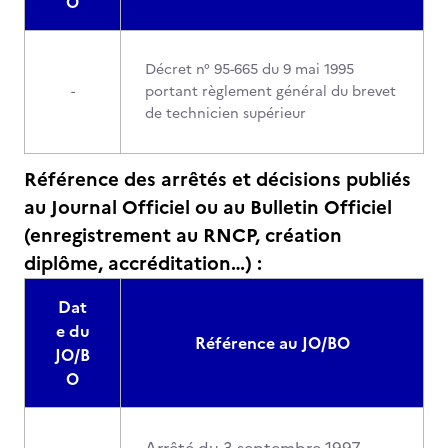
O
Décret n° 95-665 du 9 mai 1995
-
portant règlement général du brevet
de technicien supérieur
Référence des arrêtés et décisions publiés
au Journal Officiel ou au Bulletin Officiel
(enregistrement au RNCP, création
diplôme, accréditation…) :
Dat
e du
Référence au JO/BO
JO/B
O