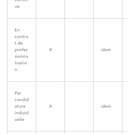
ue
En
contra
t de
profes
X
idem
sionna
lisatio
n
Par
candid
ature
X
idem
individ
uelle