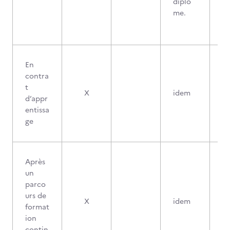
diplô
me.
En
contra
t
X
idem
d’appr
entissa
ge
Après
un
parco
urs de
X
idem
format
ion
contin