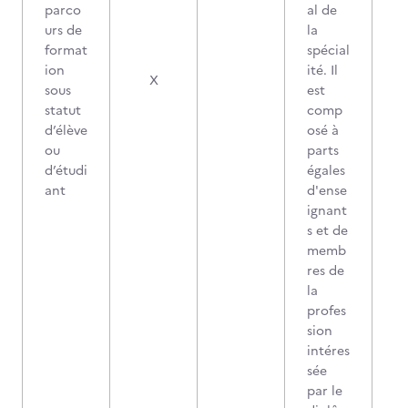
parco
al de
urs de
la
format
spécial
ion
ité. Il
X
sous
est
statut
comp
d’élève
osé à
ou
parts
d’étudi
égales
ant
d'ense
ignant
s et de
memb
res de
la
profes
sion
intéres
sée
par le