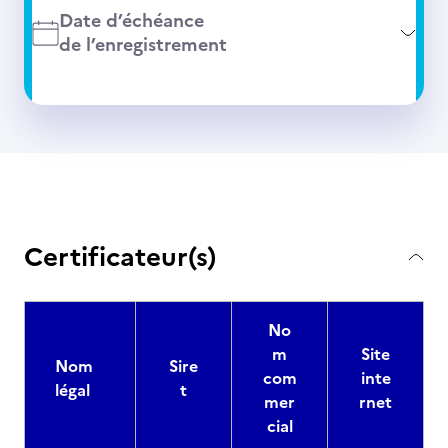
Date d’échéance
de l’enregistrement
Certificateur(s)
No
m
Site
Nom
Sire
com
inte
légal
t
mer
rnet
cial