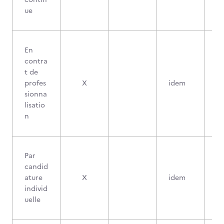
ue
En
contra
t de
profes
X
idem
sionna
lisatio
n
Par
candid
ature
X
idem
individ
uelle