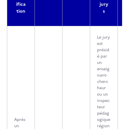
ifica
jury
d
tion
s
Le jury
est
présid
é par
un
enseig
nant-
cherc
heur
ou un
inspec
teur
pédag
Après
ogique
un
région