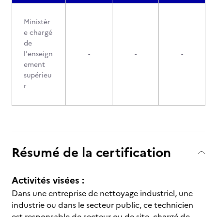
Ministèr
e chargé
de
l'enseign
-
-
-
ement
supérieu
r
Résumé de la certification
Activités visées :
Dans une entreprise de nettoyage industriel, une
industrie ou dans le secteur public, ce technicien
est responsable de secteur ou de site, chargé de