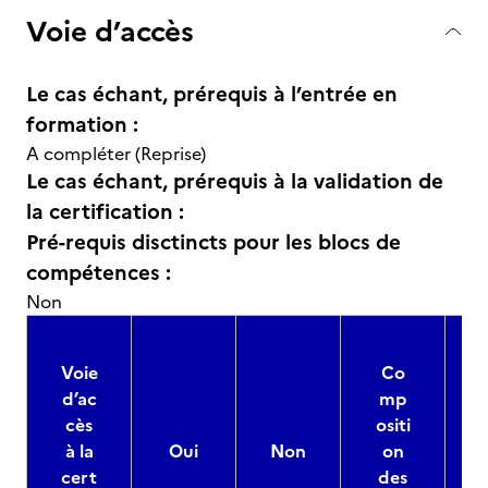
Voie d’accès
Le cas échant, prérequis à l’entrée en
formation :
A compléter (Reprise)
Le cas échant, prérequis à la validation de
la certification :
Pré-requis disctincts pour les blocs de
compétences :
Non
Voie
Co
d’ac
mp
cès
ositi
à la
Oui
Non
on
cert
des