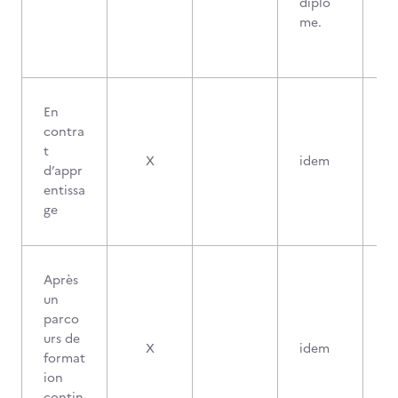
diplô
me.
En
contra
t
X
idem
d’appr
entissa
ge
Après
un
parco
urs de
X
idem
format
ion
contin