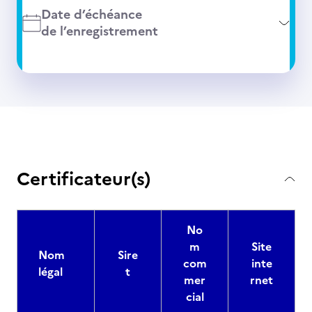
Date d’échéance
de l’enregistrement
Certificateur(s)
No
m
Site
Nom
Sire
com
inte
légal
t
mer
rnet
cial