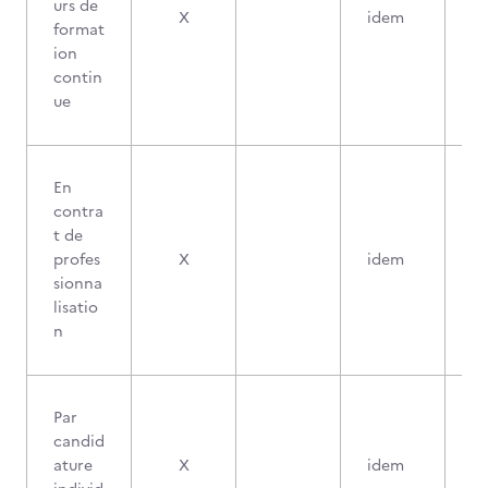
urs de
X
idem
format
ion
contin
ue
En
contra
t de
profes
X
idem
sionna
lisatio
n
Par
candid
ature
X
idem