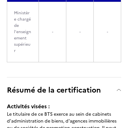
Ministèr
e chargé
de
l'enseign
-
-
-
ement
supérieu
r
Résumé de la certification
Activités visées :
Le titulaire de ce BTS exerce au sein de cabinets
d'administration de biens, d'agences immobilières
ou de sociétés de promotion-construction. Il peut