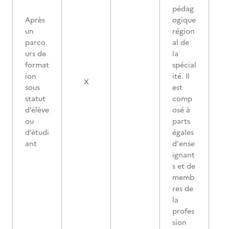
pédag
Après
ogique
un
région
parco
al de
urs de
la
format
spécial
ion
ité. Il
X
sous
est
statut
comp
d’élève
osé à
ou
parts
d’étudi
égales
ant
d'ense
ignant
s et de
memb
res de
la
profes
sion