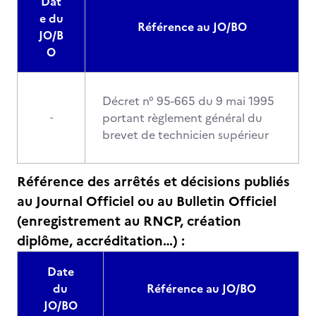
Dat
e du
Référence au JO/BO
JO/B
O
Décret n° 95-665 du 9 mai 1995
portant règlement général du
-
brevet de technicien supérieur
Référence des arrêtés et décisions publiés
au Journal Officiel ou au Bulletin Officiel
(enregistrement au RNCP, création
diplôme, accréditation…) :
Date
du
Référence au JO/BO
JO/BO