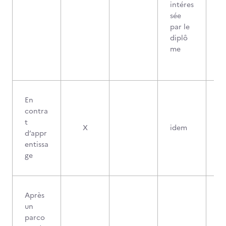
intéres
sée
par le
diplô
me
En
contra
t
X
idem
d’appr
entissa
ge
Après
un
parco