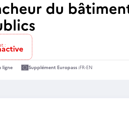
ncheur du bâtiment
blics
t :
nactive
 ligne
Supplément Europass :
FR
-
EN