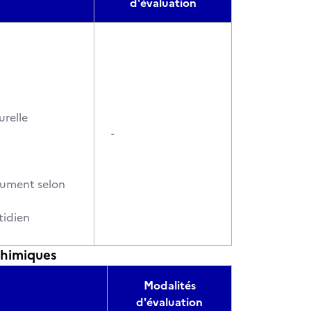
d'évaluation
urelle
-
ocument selon
tidien
chimiques
Modalités
d'évaluation