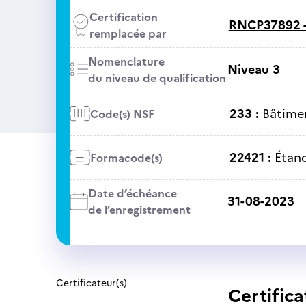
Certification
RNCP37892 
remplacée par
Nomenclature
Niveau 3
du niveau de qualification
233 :
Bâtime
Code(s) NSF
22421 :
Étan
Formacode(s)
Date d’échéance
31-08-2023
de l’enregistrement
Certificateur(s)
Certifica