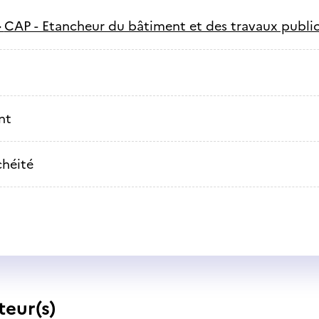
-
CAP - Etancheur du bâtiment et des travaux publi
nt
chéité
teur(s)