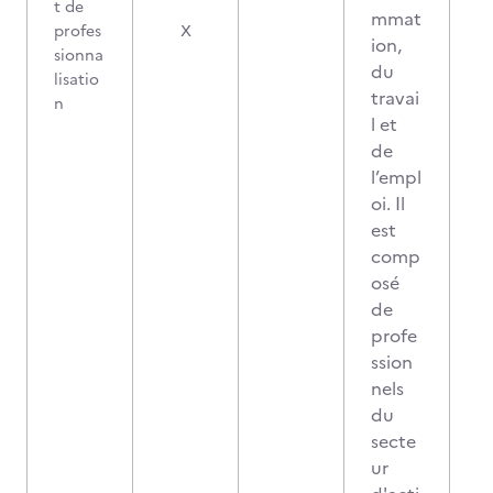
t de
mmat
profes
X
ion,
sionna
du
lisatio
travai
n
l et
de
l’empl
oi. Il
est
comp
osé
de
profe
ssion
nels
du
secte
ur