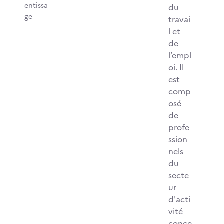
entissa
du
ge
travai
l et
de
l’empl
oi. Il
est
comp
osé
de
profe
ssion
nels
du
secte
ur
d'acti
vité
conce