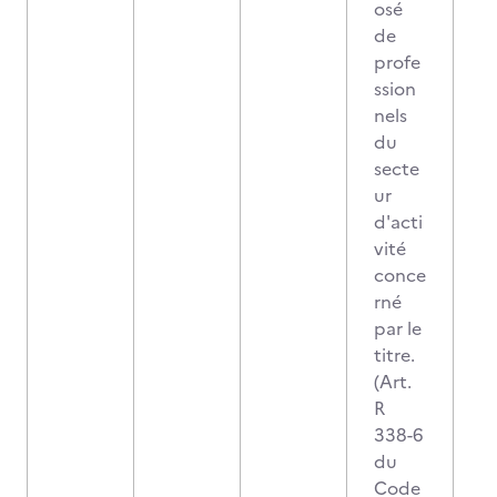
osé
de
profe
ssion
nels
du
secte
ur
d'acti
vité
conce
rné
par le
titre.
(Art.
R
338-6
du
Code