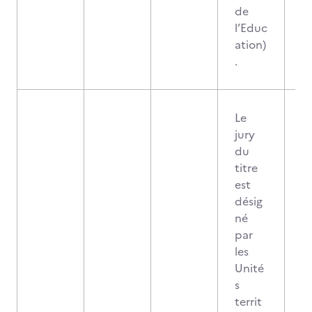
de
l’Educ
ation)
.
Le
jury
du
titre
est
désig
né
par
les
Unité
s
territ