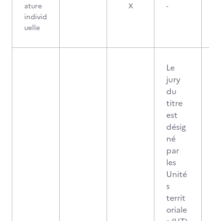
ature
X
-
individ
uelle
Le
jury
du
titre
est
désig
né
par
les
Unité
s
territ
oriale