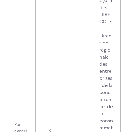
s (UT)
des
DIRE
CCTE
-
Direc
tion
régio
nale
des
entre
prises
, de la
conc
urren
ce, de
la
conso
Par
mmat
expéri
X