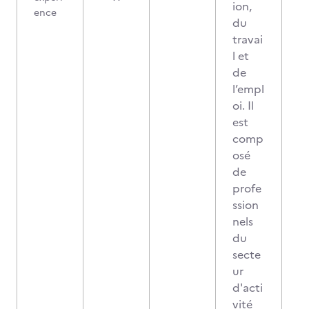
ion,
ence
du
travai
l et
de
l’empl
oi. Il
est
comp
osé
de
profe
ssion
nels
du
secte
ur
d'acti
vité