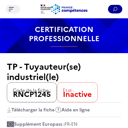
Ouvrir le menu de navigation
Reche
Contenu
Recherche
Menu
Pied de page
CERTIFICATION
PROFESSIONNELLE
TP - Tuyauteur(se)
industriel(le)
Code de la fiche :
Etat :
RNCP1245
Inactive
Télécharger la fiche
Aide en ligne
Supplément Europass :
FR
-
EN