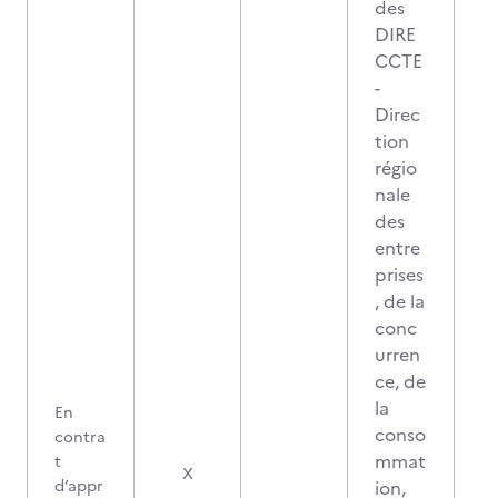
des
DIRE
CCTE
-
Direc
tion
régio
nale
des
entre
prises
, de la
conc
urren
ce, de
la
En
conso
contra
mmat
t
X
d’appr
ion,