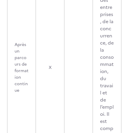
des
entre
prises
, de la
conc
urren
ce, de
Après
la
un
conso
parco
mmat
urs de
X
format
ion,
ion
du
contin
travai
ue
l et
de
l’empl
oi. Il
est
comp