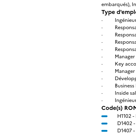
embarqués), In
Type d'emplo
· Ingénieur-e
· Responsab
· Responsab
· Responsab
· Responsab
· Manager en 
· Key accou
· Manager de
· Développeu
· Business 
· Inside sal
· Ingénieur 
Code(s) ROM
H1102 -
D1402 
D1407 -