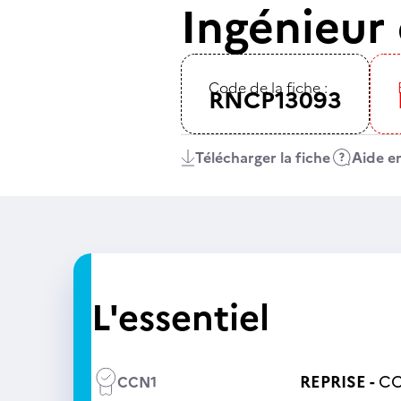
Ingénieur 
Code de la fiche :
RNCP13093
Télécharger la fiche
Aide en
L'essentiel
REPRISE -
CC
CCN1