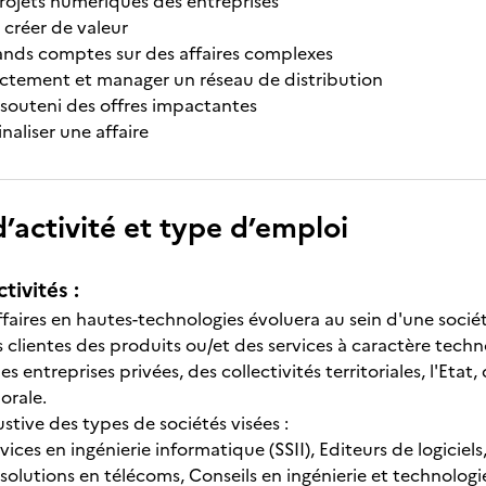
 projets numériques des entreprises
t créer de valeur
grands comptes sur des affaires complexes
ectement et manager un réseau de distribution
t souteni des offres impactantes
inaliser une affaire
’activité et type d’emploi
tivités :
affaires en hautes-technologies évoluera au sein d'une soci
 clientes des produits ou/et des services à caractère techn
s entreprises privées, des collectivités territoriales, l'Eta
orale.
stive des types de sociétés visées :
vices en ingénierie informatique (SSII), Editeurs de logicie
solutions en télécoms, Conseils en ingénierie et technologi