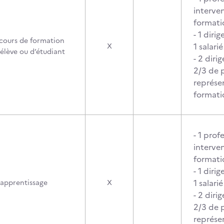
interve
formati
- 1 diri
cours de formation
1 salarié
X
’élève ou d’étudiant
- 2 diri
2/3 de p
représe
formati
- 1 prof
interve
formati
- 1 diri
1 salarié
’apprentissage
X
- 2 diri
2/3 de p
représe