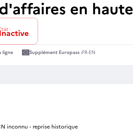
d'affaires en haut
Etat :
Inactive
 ligne
Supplément Europass :
FR
-
EN
N inconnu - reprise historique