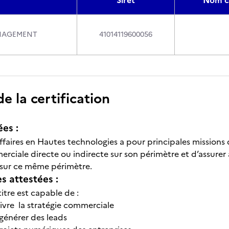
Siret
Nom c
ANAGEMENT
41014119600056
 la certification
ées :
Affaires en Hautes technologies a pour principales missio
rciale directe ou indirecte sur son périmètre et d’assurer ai
 sur ce même périmètre.
 attestées :
titre est capable de :
uivre la stratégie commerciale
 générer des leads