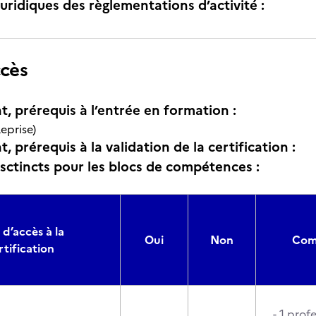
uridiques des règlementations d’activité :
ccès
t, prérequis à l’entrée en formation :
eprise)
, prérequis à la validation de la certification :
isctincts pour les blocs de compétences :
 d’accès à la
Oui
Non
Comp
rtification
- 1 prof