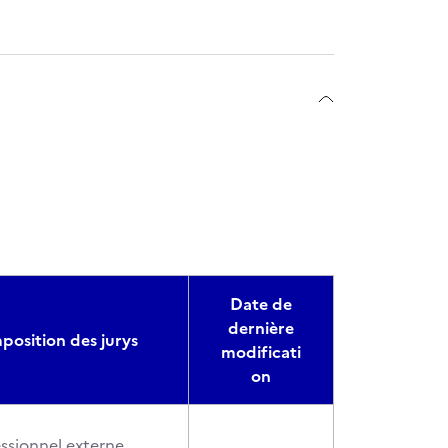
Date de
dernière
osition des jurys
modificati
on
essionnel externe