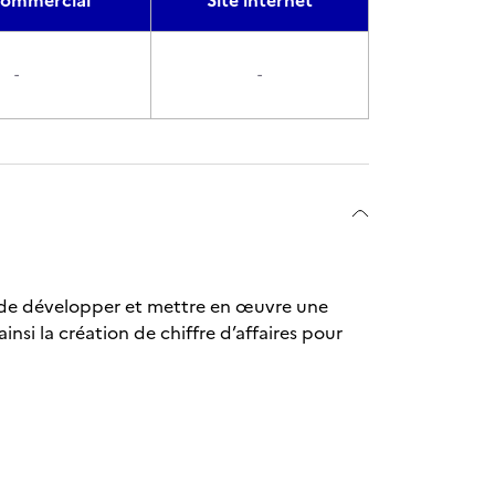
ommercial
Site internet
-
-
ns de développer et mettre en œuvre une
nsi la création de chiffre d’affaires pour