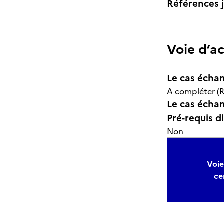
Références j
Voie d’a
Le cas échan
A compléter (R
Le cas échant
Pré-requis d
Non
Voie
ce