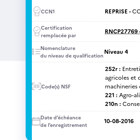
REPRISE -
CC
CCN1
Certification
RNCP27769 
remplacée par
Nomenclature
Niveau 4
du niveau de qualification
252r :
Entret
agricoles et
machineries 
Code(s) NSF
221 :
Agro-al
210n :
Consei
Date d’échéance
10-08-2016
de l’enregistrement