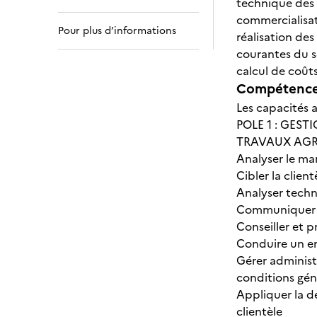
technique des t
commercialisati
Pour plus d’informations
réalisation de
courantes du se
calcul de coûts,
Compétences
Les capacités a
POLE 1 : GES
TRAVAUX AGR
Analyser le ma
Cibler la clien
Analyser techn
Communiquer su
Conseiller et p
Conduire un en
Gérer administ
conditions gén
Appliquer la dé
clientèle