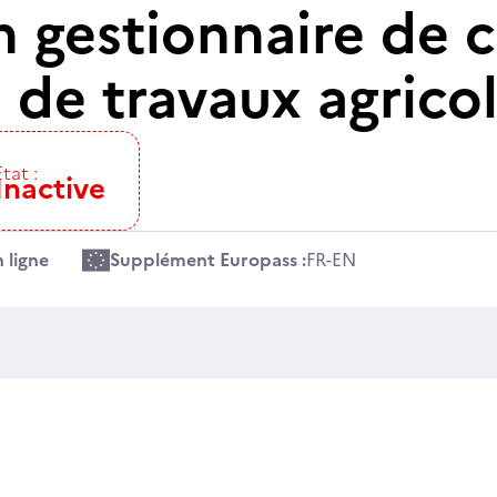
n gestionnaire de c
 de travaux agrico
Etat :
Inactive
 ligne
Supplément Europass :
FR
-
EN