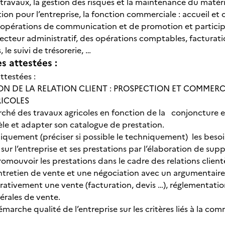
ravaux, la gestion des risques et la maintenance du matérie
on pour l’entreprise, la fonction commerciale : accueil et c
s opérations de communication et de promotion et participe 
cteur administratif, des opérations comptables, facturation 
 le suivi de trésorerie, …
 attestées :
ttestées :
TION DE LA RELATION CLIENT : PROSPECTION ET COMMER
ICOLES
rché des travaux agricoles en fonction de la conjoncture 
tèle et adapter son catalogue de prestation.
iquement (préciser si possible le techniquement) les besoi
r l’entreprise et ses prestations par l’élaboration de su
romouvoir les prestations dans le cadre des relations client
tretien de vente et une négociation avec un argumentaire t
rativement une vente (facturation, devis …), réglementati
érales de vente.
marche qualité de l’entreprise sur les critères liés à la com