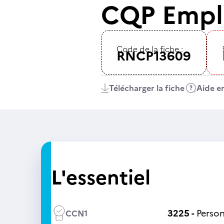
CQP Employ
Code de la fiche :
RNCP13609
Télécharger la fiche
Aide en
L'essentiel
3225 -
Person
CCN1