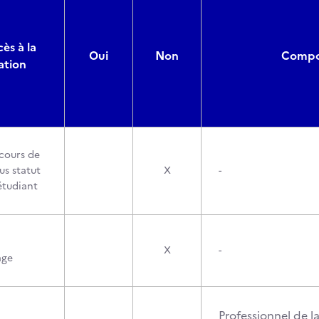
ès à la
Oui
Non
Compos
ation
cours de
us statut
X
-
étudiant
X
-
age
Professionnel de l