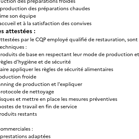
duction des préparations froides
la production des préparations chaudes
nime son équipe
'accueil et à la satisfaction des convives
 attestées :
attestées par le CQP employé qualifié de restauration, sont
techniques :
 produits de base en respectant leur mode de production e
 règles d'hygiène et de sécurité
faire appliquer les règles de sécurité alimentaires
production froide
anning de production et l'expliquer
 protocole de nettoyage
s risques et mettre en place les mesures préventives
postes de travail en fin de service
produits restants
commerciales :
 prestations adaptées