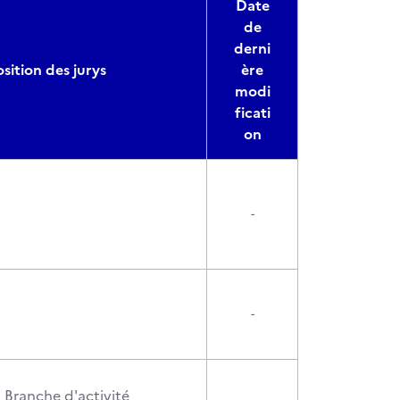
Date
de
derni
ition des jurys
ère
modi
ficati
on
-
-
a Branche d'activité