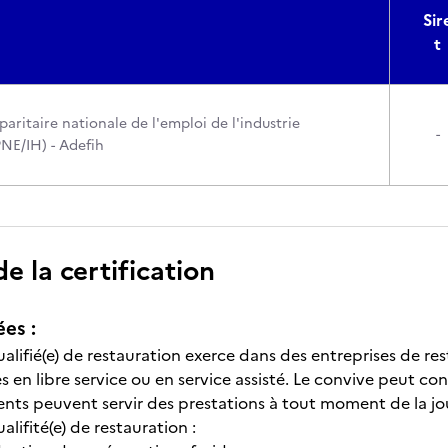
Sir
t
ritaire nationale de l'emploi de l'industrie
-
PNE/IH) - Adefih
 la certification
ées :
alifié(e) de restauration exerce dans des entreprises de res
s en libre service ou en service assisté. Le convive peut c
ents peuvent servir des prestations à tout moment de la jou
alifité(e) de restauration :