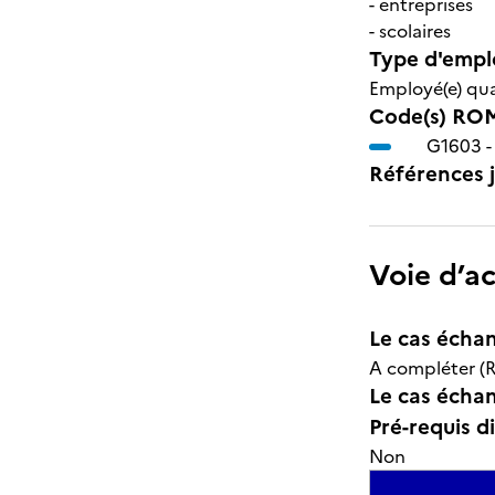
- entreprises
- scolaires
Type d'emplo
Employé(e) qual
Code(s) ROM
G1603 
Références j
Voie d’a
Le cas échan
A compléter (R
Le cas échant
Pré-requis d
Non