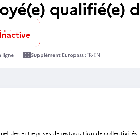
é(e) qualifié(e) d
Etat :
Inactive
 ligne
Supplément Europass :
FR
-
EN
nel des entreprises de restauration de collectivités