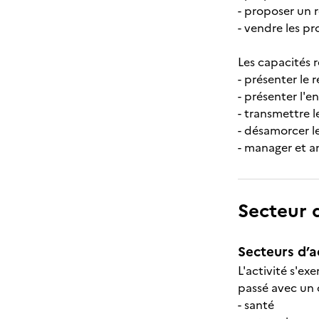
- proposer un 
- vendre les pr
Les capacités r
- présenter le
- présenter l'e
- transmettre l
- désamorcer l
- manager et a
Secteur d
Secteurs d’ac
L'activité s'ex
passé avec un cl
- santé