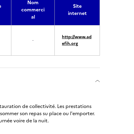
Nom
e
Site
commerci
internet
al
http://www.ad
-
efih.org
tauration de collectivité. Les prestations
onsommer son repas su place ou l'emporter.
rnée voire de la nuit.