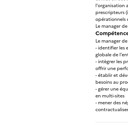
l'organisation 
prescripteurs (
opérationnels d
Le manager de 
Compétences
Le manager de 
- identifier le
globale de l'en
- intègrer les 
offrir une perf
- établir et dé
besoins au pro
- gérer une éq
en multi-sites
- mener des nég
contractualiser