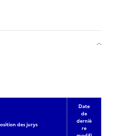
Date
de
derniè
sition des jurys
re
modifi