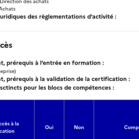
Direction des achats
Achats
uridiques des règlementations d’activité :
ccès
t, prérequis à l’entrée en formation :
eprise)
, prérequis à la validation de la certification :
isctincts pour les blocs de compétences :
ccès à la
Oui
Non
Compo
ication