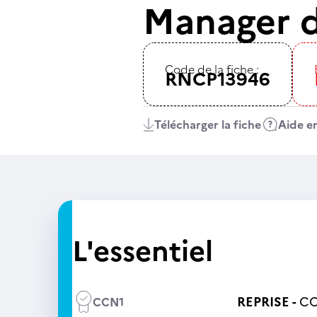
Manager d
Code de la fiche :
RNCP13946
Télécharger la fiche
Aide en
L'essentiel
REPRISE -
CC
CCN1