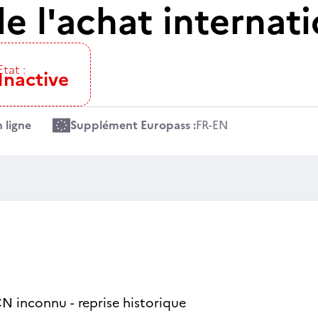
e l'achat internati
Etat :
Inactive
 ligne
Supplément Europass :
FR
-
EN
N inconnu - reprise historique