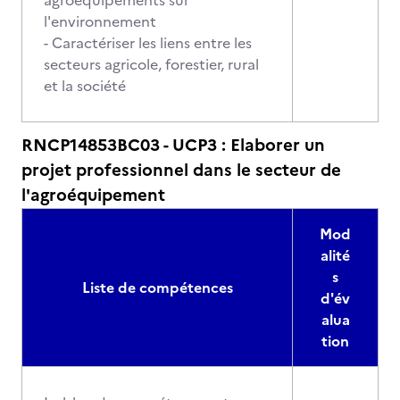
agroéquipements sur
l'environnement
- Caractériser les liens entre les
secteurs agricole, forestier, rural
et la société
RNCP14853BC03 - UCP3 : Elaborer un
projet professionnel dans le secteur de
l'agroéquipement
Mod
alité
s
Liste de compétences
d'év
alua
tion