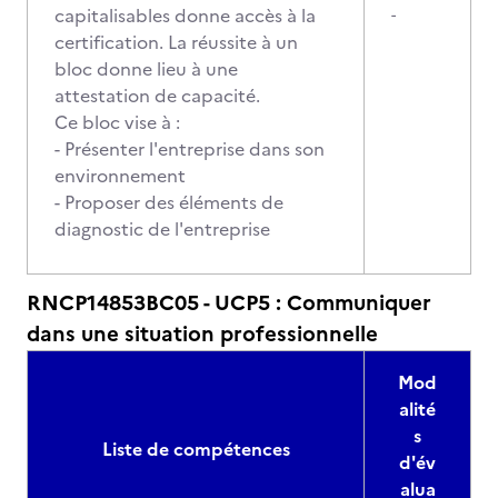
capitalisables donne accès à la
-
certification. La réussite à un
bloc donne lieu à une
attestation de capacité.
Ce bloc vise à :
- Présenter l'entreprise dans son
environnement
- Proposer des éléments de
diagnostic de l'entreprise
RNCP14853BC05 - UCP5 : Communiquer
dans une situation professionnelle
Mod
alité
s
Liste de compétences
d'év
alua