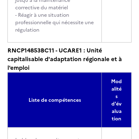
jusqu'à la maintenance
corrective du matériel
- Réagir à une situation
professionnelle qui nécessite une
régulation
RNCP14853BC11 - UCARE1 : Unité
capitalisable d'adaptation régionale et à
l'emploi
Mod
alité
s
Liste de compétences
d'év
alua
tion