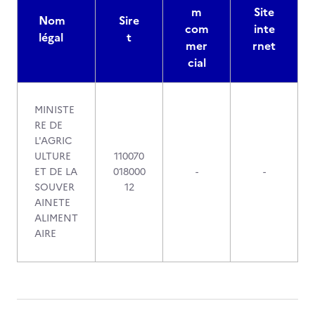
m
Site
Nom
Sire
com
inte
légal
t
mer
rnet
cial
MINISTE
RE DE
L'AGRIC
ULTURE
110070
ET DE LA
018000
-
-
SOUVER
12
AINETE
ALIMENT
AIRE