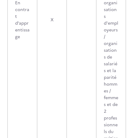
En
organi
contra
sation
t
s
X
d’appr
d'empl
entissa
oyeurs
ge
/
organi
sation
s de
salarié
s et la
parité
homm
es /
femme
s et de
2
profes
sionne
ls du