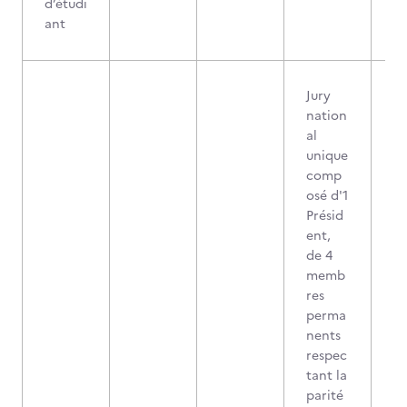
d’étudi
ant
Jury
nation
al
unique
comp
osé d'1
Présid
ent,
de 4
memb
res
perma
nents
respec
tant la
parité