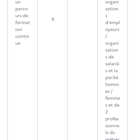
un
organi
parco
sation
urs de
s
X
format
d'empl
ion
oyeurs
contin
/
ue
organi
sation
s de
salarié
s et la
parité
homm
es /
femme
s et de
2
profes
sionne
ls du
métier