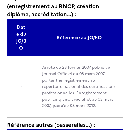
(enregistrement au RNCP, création
diplôme, accréditation…) :
Dat
e du
Référence au JO/BO
JO/B
O
Arrêté du 23 février 2007 publié au
Journal Officiel du 03 mars 2007
portant enregistrement au
-
répertoire national des certifications
professionnelles. Enregistrement
pour cinq ans, avec effet au 03 mars
2007, jusqu'au 03 mars 2012.
Référence autres (passerelles...) :