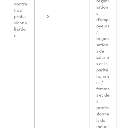
organi
contra
sation
t de
s
profes
X
d'empl
sionna
oyeurs
lisatio
/
n
organi
sation
s de
salarié
s et la
parité
homm
es /
femme
s et de
2
profes
sionne
ls du
métier