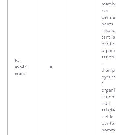
memb
res
perma
nents
respec
tant la
parité
organi
sation
Par
s
expéri
X
d'empl
ence
oyeurs
/
organi
sation
s de
salarié
s et la
parité
homm