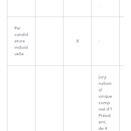
.
Par
candid
ature
X
-
individ
uelle
Jury
nation
al
unique
comp
osé d'1
Présid
ent,
de 4