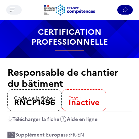
Ouvrir le menu de navigation
Reche
Contenu
Recherche
Menu
Pied de page
CERTIFICATION
PROFESSIONNELLE
Responsable de chantier
du bâtiment
Code de la fiche :
Etat :
RNCP1496
Inactive
Télécharger la fiche
Aide en ligne
Supplément Europass :
FR
-
EN