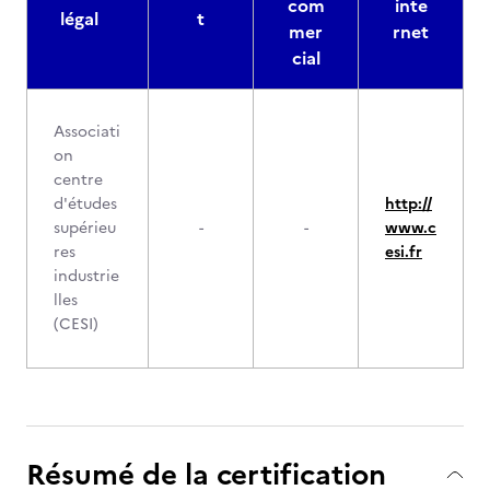
com
inte
légal
t
mer
rnet
cial
Associati
on
centre
d'études
http://
supérieu
-
-
www.c
res
esi.fr
industrie
lles
(CESI)
Résumé de la certification