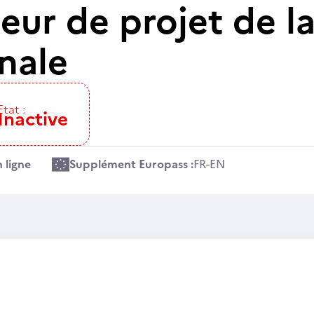
ur de projet de la
nale
Etat :
Inactive
 ligne
Supplément Europass :
FR
-
EN