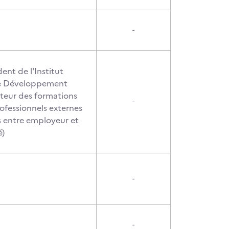
-
dent de l'Institut
e Développement
cteur des formations
-
ofessionnels externes
s entre employeur et
é)
-
-