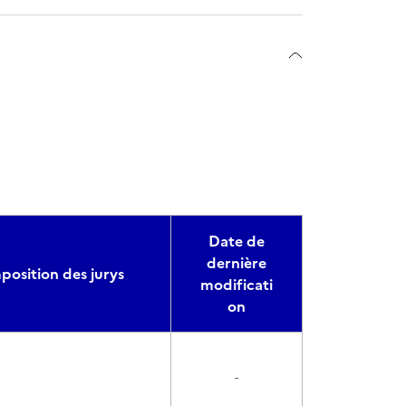
Date de
dernière
osition des jurys
modificati
on
-