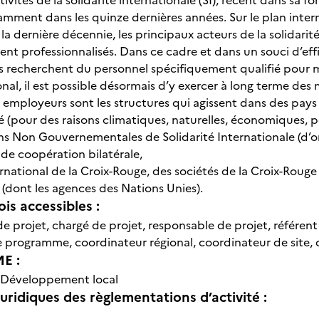
tivités de la solidarité internationale (SI), récent dans sa f
amment dans les quinze dernières années. Sur le plan intern
dernière décennie, les principaux acteurs de la solidarité 
t professionnalisés. Dans ce cadre et dans un souci d’effic
s recherchent du personnel spécifiquement qualifié pour me
ional, il est possible désormais d’y exercer à long terme des 
 employeurs sont les structures qui agissent dans des pay
té (pour des raisons climatiques, naturelles, économiques, pol
s Non Gouvernementales de Solidarité Internationale (d’ori
e coopération bilatérale,
national de la Croix-Rouge, des sociétés de la Croix-Roug
 (dont les agences des Nations Unies).
is accessibles :
e projet, chargé de projet, responsable de projet, référen
 programme, coordinateur régional, coordinateur de site,
E :
Développement local
uridiques des règlementations d’activité :