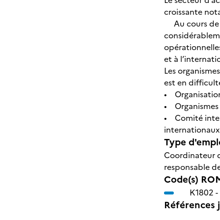
Le secteur d’ac
croissante not
Au cours de la 
considérablemen
opérationnelle
et à l’internat
Les organismes
est en difficul
• Organisation
• Organismes d
• Comité inter
internationaux
Type d'emplo
Coordinateur d
responsable de
Code(s) ROM
K1802 -
Références j