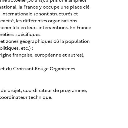
orme actuelle (30 ans), a pris une ampleur
ational, la France y occupe une place clé.
internationale se sont structurés et
acité, les différentes organisations
ner à bien leurs interventions. En France
métiers spécifiques.
s et zones géographiques où la population
itiques, etc.) :
gine française, européenne et autres),
e et du Croissant-Rouge Organismes
t de projet, coordinateur de programme,
 coordinateur technique.