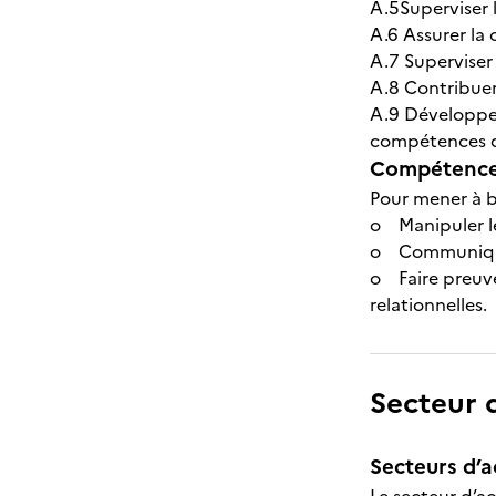
A.5Superviser l
A.6 Assurer la 
A.7 Superviser 
A.8 Contribuer 
A.9 Développer 
compétences d
Compétences
Pour mener à bi
o Manipuler les
o Communiquer 
o Faire preuve 
relationnelles.
Secteur d
Secteurs d’ac