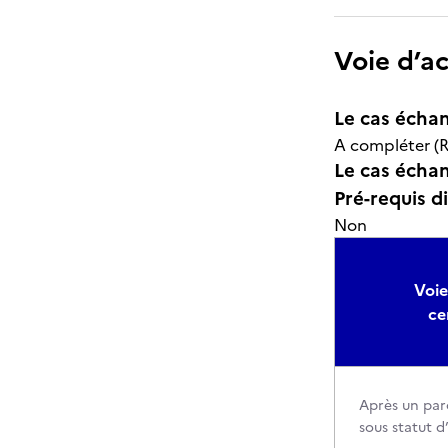
Voie d’a
Le cas échan
A compléter (R
Le cas échant
Pré-requis d
Non
Voie
ce
Après un par
sous statut d