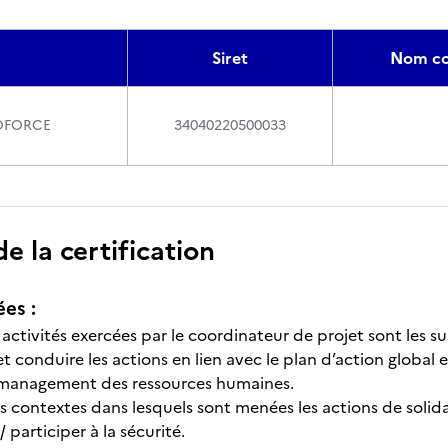
Siret
Nom co
IOFORCE
34040220500033
 la certification
ées :
 activités exercées par le coordinateur de projet sont les su
t conduire les actions en lien avec le plan d’action global et
e management des ressources humaines.
s contextes dans lesquels sont menées les actions de solida
 participer à la sécurité.