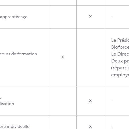
’apprentissage
X
-
Le Prési
Bioforc
Le Dire
cours de formation
X
Deux pr
(réparti
employ
e
X
-
lisation
re individuelle
X
-