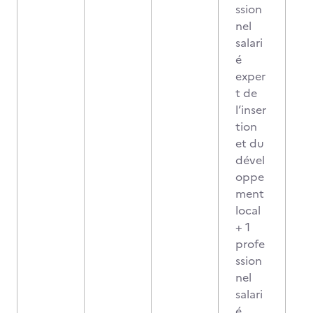
ssion
nel
salari
é
exper
t de
l’inser
tion
et du
dével
oppe
ment
local
+ 1
profe
ssion
nel
salari
é