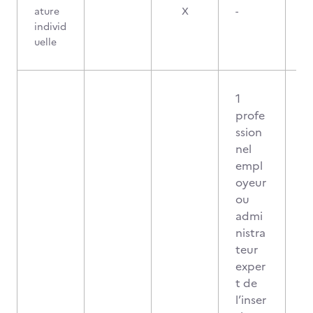
ature
X
-
individ
uelle
1
profe
ssion
nel
empl
oyeur
ou
admi
nistra
teur
exper
t de
l’inser