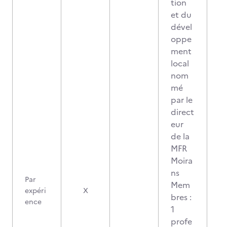
tion
et du
dével
oppe
ment
local
nom
mé
par le
direct
eur
de la
MFR
Moira
ns
Par
Mem
expéri
X
bres :
ence
1
profe