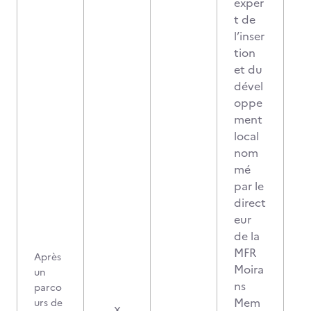
exper
t de
l’inser
tion
et du
dével
oppe
ment
local
nom
mé
par le
direct
eur
de la
MFR
Après
Moira
un
ns
parco
Mem
urs de
X