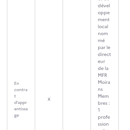
dével
oppe
ment
local
nom
mé
par le
direct
eur
de la
MFR
Moira
En
ns
contra
Mem
t
X
d’appr
bres :
entissa
1
ge
profe
ssion