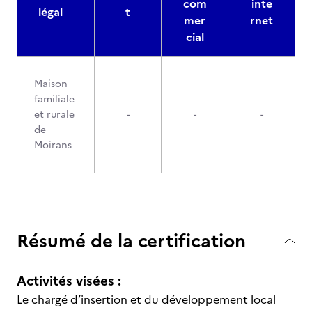
com
inte
légal
t
mer
rnet
cial
Maison
familiale
et rurale
-
-
-
de
Moirans
Résumé de la certification
Activités visées :
Le chargé d’insertion et du développement local