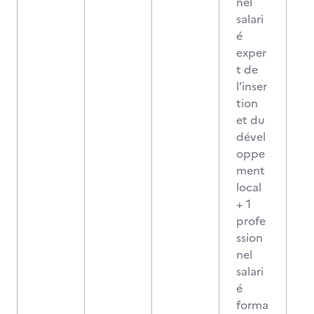
nel
salari
é
exper
t de
l’inser
tion
et du
dével
oppe
ment
local
+ 1
profe
ssion
nel
salari
é
forma