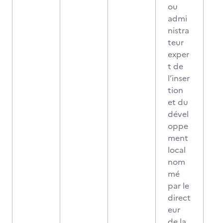
ou
admi
nistra
teur
exper
t de
l’inser
tion
et du
dével
oppe
ment
local
nom
mé
par le
direct
eur
de la