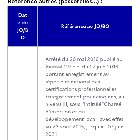
Référence autres (passerelles...) :
Dat
e du
Référence au JO/BO
JO/B
O
Arrêté du 26 mai 2016 publié au
Journal Officiel du 07 juin 2016
portant enregistrement au
répertoire national des
certifications professionnelles.
Enregistrement pour cinq ans, au
niveau III, sous l'intitulé "Chargé
d'insertion et du
développement local" avec effet
au 22 août 2015, jusqu'au 07 juin
2021.