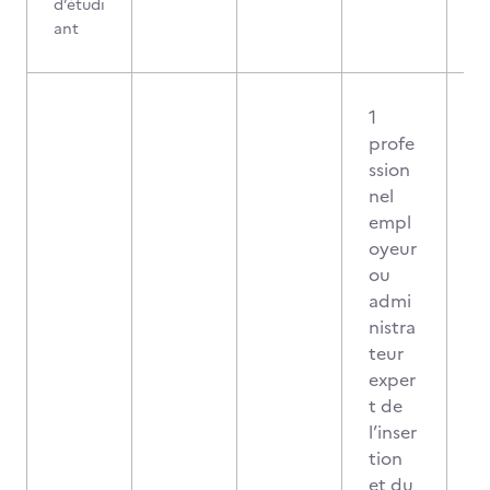
d’étudi
ant
1
profe
ssion
nel
empl
oyeur
ou
admi
nistra
teur
exper
t de
l’inser
tion
et du