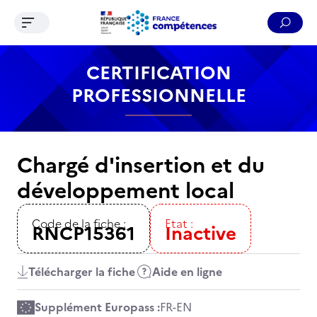
Ouvrir le menu de navigation
Reche
Contenu
Recherche
Menu
Pied de page
CERTIFICATION
PROFESSIONNELLE
Chargé d'insertion et du
développement local
Code de la fiche :
Etat :
RNCP15361
Inactive
Télécharger la fiche
Aide en ligne
Supplément Europass :
FR
-
EN