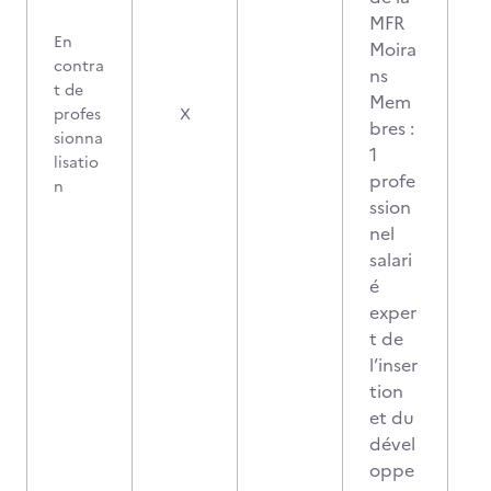
MFR
En
Moira
contra
ns
t de
Mem
profes
X
bres :
sionna
1
lisatio
profe
n
ssion
nel
salari
é
exper
t de
l’inser
tion
et du
dével
oppe