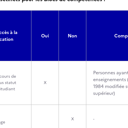
ccès à la
Oui
Non
Compo
ication
Personnes ayan
cours de
enseignements (
us statut
X
1984 modifiée s
étudiant
supérieur)
X
-
age