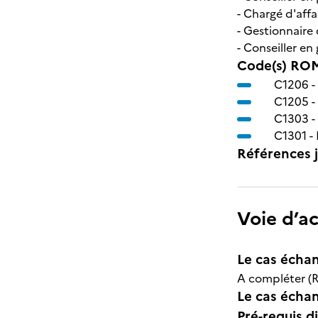
- Chargé d'affa
- Gestionnaire
- Conseiller en
Code(s) ROM
C1206 -
C1205 -
C1303 -
C1301 -
Références j
Voie d’a
Le cas échan
A compléter (R
Le cas échant
Pré-requis d