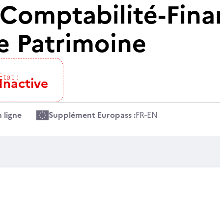
Comptabilité-Finan
e Patrimoine
Etat :
Inactive
 ligne
Supplément Europass :
FR
-
EN