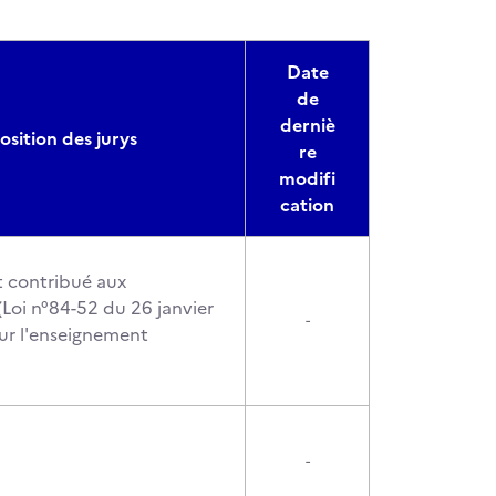
Date
de
derniè
sition des jurys
re
modifi
cation
t contribué aux
Loi n°84-52 du 26 janvier
-
ur l'enseignement
-