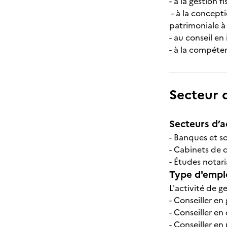
- à la gestion 
- à la concepti
patrimoniale à
- au conseil en
- à la compéte
Secteur d
Secteurs d’ac
- Banques et s
- Cabinets de 
- Études notari
Type d'emplo
L'activité de g
- Conseiller en
- Conseiller e
- Conseiller en