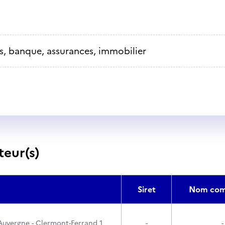
s, banque, assurances, immobilier
teur(s)
Siret
Nom com
'Auvergne - Clermont-Ferrand 1
-
-