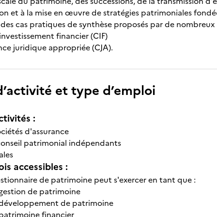
fiscale du patrimoine, des successions, de la transmission d'
on et à la mise en œuvre de stratégies patrimoniales fondées
 des cas pratiques de synthèse proposés par de nombreux 
 investissement financier (CIF)
nce juridique appropriée (CJA).
’activité et type d’emploi
tivités :
ociétés d'assurance
conseil patrimonial indépendants
ales
is accessibles :
estionnaire de patrimoine peut s'exercer en tant que :
 gestion de patrimoine
n développement de patrimoine
 patrimoine financier