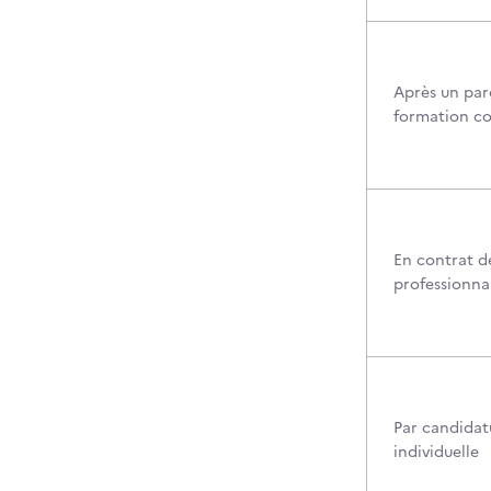
Après un par
formation c
En contrat d
professionna
Par candidat
individuelle