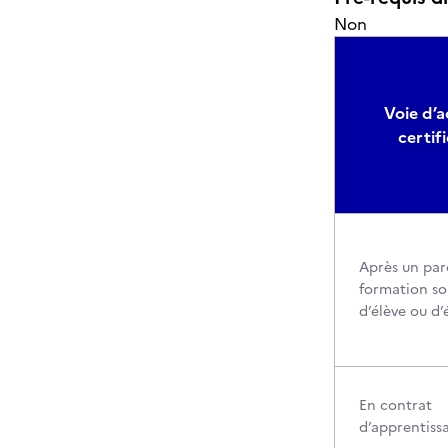
Non
Voie d’a
certif
Après un par
formation so
d’élève ou d’
En contrat
d’apprentiss