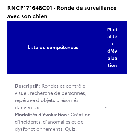
RNCP17164BC01 - Ronde de surveillance
avec son chien
Mod
alité
s
Liste de compétences
d'év
alua
tion
Descriptif
: Rondes et contrôle
visuel, recherche de personnes,
repérage d'objets présumés
dangereux.
-
Modalités d'évaluation
: Création
d'incidents, d'anomalies et de
dysfonctionnements. Quiz.