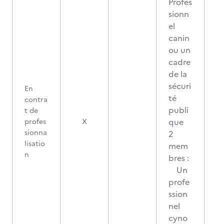
Profes
sionn
el
canin
ou un
cadre
de la
sécuri
En
té
contra
publi
t de
que
profes
X
sionna
2
lisatio
mem
n
bres :
Un
profe
ssion
nel
cyno