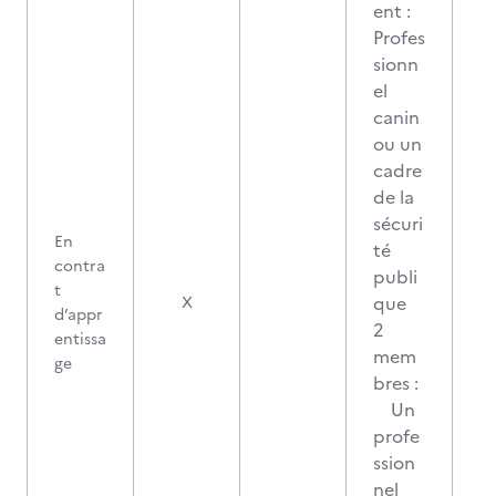
ent :
Profes
sionn
el
canin
ou un
cadre
de la
sécuri
En
té
contra
publi
t
que
X
d’appr
2
entissa
mem
ge
bres :
Un
profe
ssion
nel