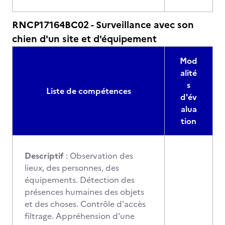
RNCP17164BC02 - Surveillance avec son
chien d'un site et d'équipement
Mod
alité
s
Liste de compétences
d'év
alua
tion
Descriptif
: Observation des
lieux, des personnes, des
équipements. Détection des
présences humaines des objets
et des choses. Contrôle d'accès
filtrage. Appréhension d'une