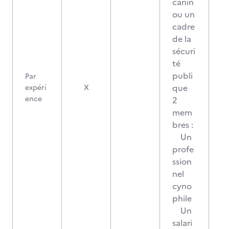
canin
ou un
cadre
de la
sécuri
té
publi
Par
que
expéri
X
ence
2
mem
bres :
Un
profe
ssion
nel
cyno
phile
Un
salari