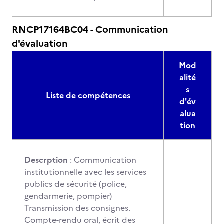
RNCP17164BC04 - Communication
d'évaluation
Mod
alité
s
Liste de compétences
d'év
alua
tion
Descrption
: Communication
institutionnelle avec les services
publics de sécurité (police,
gendarmerie, pompier)
Transmission des consignes.
Compte-rendu oral, écrit des