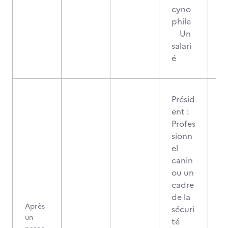
cyno
phile
Un
salari
é
Présid
ent :
Profes
sionn
el
canin
ou un
cadre
de la
Après
sécuri
un
té