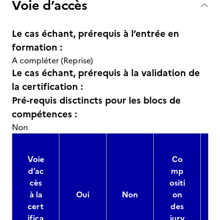
Voie d’accès
Le cas échant, prérequis à l’entrée en
formation :
A compléter (Reprise)
Le cas échant, prérequis à la validation de
la certification :
Pré-requis disctincts pour les blocs de
compétences :
Non
Voie
Co
d’ac
mp
cès
ositi
à la
Oui
Non
on
cert
des
ifica
jury
d