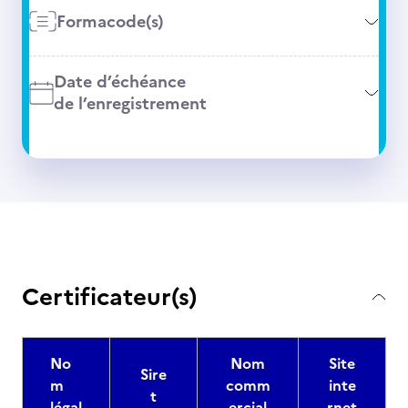
Formacode(s)
Date d’échéance
de l’enregistrement
Certificateur(s)
No
Nom
Site
Sire
m
comm
inte
t
légal
ercial
rnet