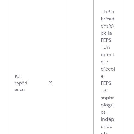
- Le/la
Présid
ent(e)
de la
FEPS
- Un
direct
eur
d'écol
e
Par
FEPS
expéri
X
ence
- 3
sophr
ologu
es
indép
enda
nts