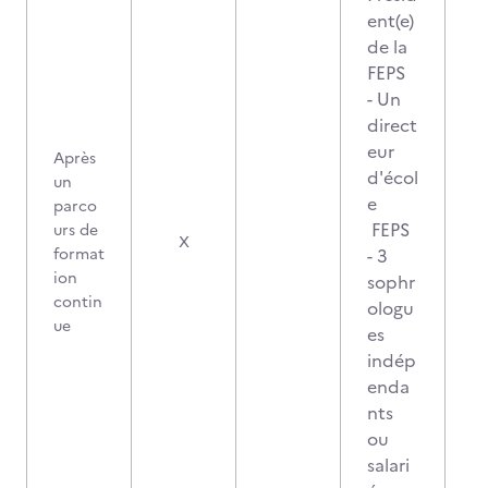
ent(e)
de la
FEPS
- Un
direct
eur
Après
d'écol
un
e
parco
FEPS
urs de
X
format
- 3
ion
sophr
contin
ologu
ue
es
indép
enda
nts
ou
salari