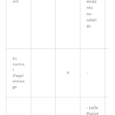
enda
ant
nts
ou
salari
és.
En
contra
t
X
-
d’appr
entissa
ge
- Le/la
Présid