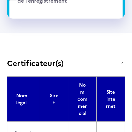
de l’enregistrement
Certificateur(s)
No
m
Site
Nom
Sire
com
inte
légal
t
mer
rnet
cial