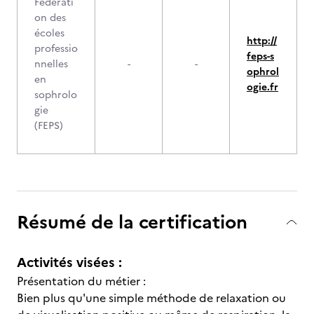
Fédérati
on des
écoles
http://
professio
feps-s
nnelles
-
-
ophrol
en
ogie.fr
sophrolo
gie
(FEPS)
Résumé de la certification
Activités visées :
Présentation du métier :
Bien plus qu'une simple méthode de relaxation ou