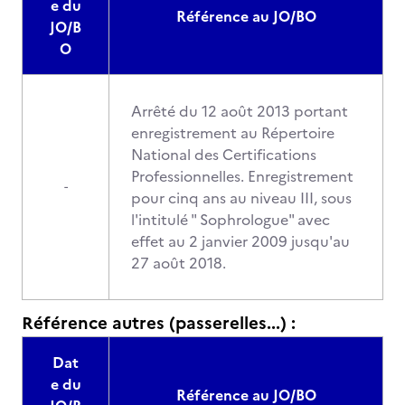
e du
Référence au JO/BO
JO/B
O
Arrêté du 12 août 2013 portant
enregistrement au Répertoire
National des Certifications
Professionnelles. Enregistrement
-
pour cinq ans au niveau III, sous
l'intitulé " Sophrologue" avec
effet au 2 janvier 2009 jusqu'au
27 août 2018.
Référence autres (passerelles...) :
Dat
e du
Référence au JO/BO