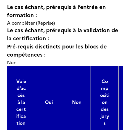
Le cas échant, prérequis à l’entrée en
formation :
A compléter (Reprise)
Le cas échant, prérequis à la validation de
la certification :
Pré-requis disctincts pour les blocs de
compétences :
Non
Voie
Co
d’ac
mp
cès
ositi
à la
Oui
Non
on
cert
des
ifica
jury
d
tion
s