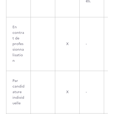
és.
En
contra
t de
profes
X
-
sionna
lisatio
n
Par
candid
ature
X
-
individ
uelle