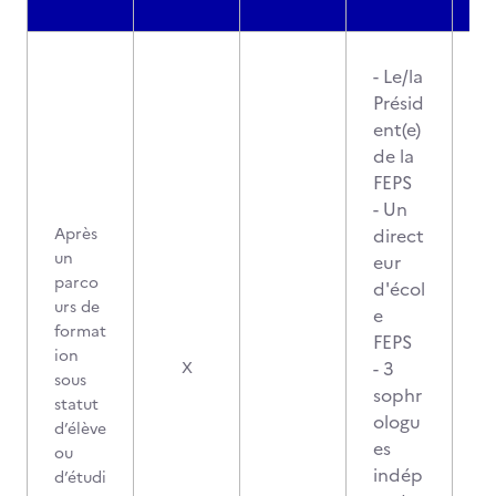
- Le/la
Présid
ent(e)
de la
FEPS
- Un
Après
direct
un
eur
parco
d'écol
urs de
e
format
FEPS
ion
- 3
X
sous
sophr
statut
ologu
d’élève
es
ou
indép
d’étudi