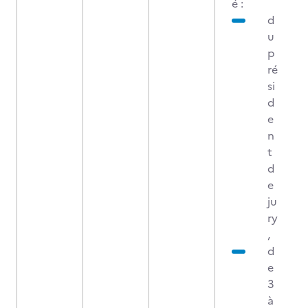
é :
d
u
p
ré
si
d
e
n
t
d
e
ju
ry
,
d
e
3
à