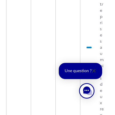
tr
e
p
ri
s
e
s
a
u
m
oi
n
Une question ?
s
d
e
u
x
re