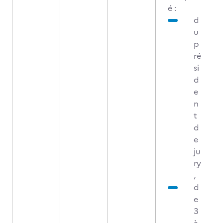
é :
d
u
p
ré
si
d
e
n
t
d
e
ju
ry
,
d
e
3