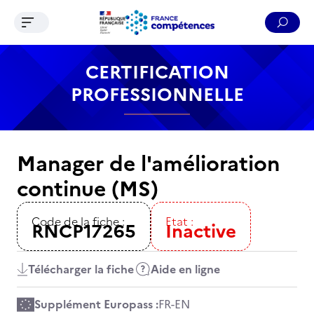
Ouvrir le menu de navigation
Reche
Contenu
Recherche
Menu
Pied de page
CERTIFICATION
PROFESSIONNELLE
Manager de l'amélioration
continue (MS)
Code de la fiche :
Etat :
RNCP17265
Inactive
Télécharger la fiche
Aide en ligne
Supplément Europass :
FR
-
EN