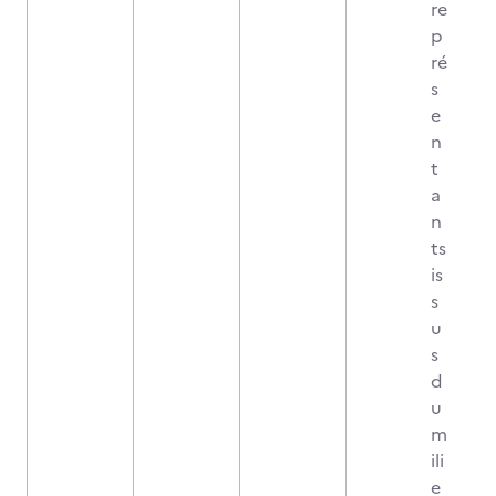
re
p
ré
s
e
n
t
a
n
ts
is
s
u
s
d
u
m
ili
e