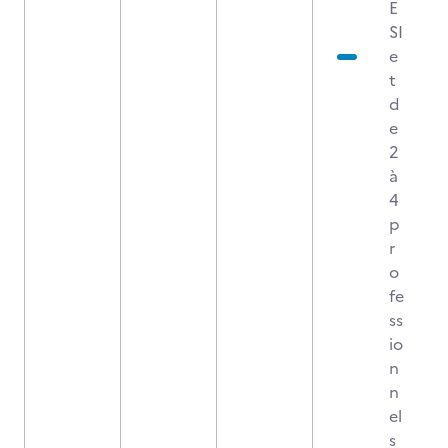
E
SI
e
t
d
e
2
à
4
p
r
o
fe
ss
io
n
n
el
s