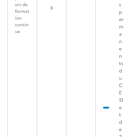
s
urs de
X
format
p
ion
er
contin
m
ue
a
n
e
n
ts
d
u
C
E
SI
e
t
d
e
2