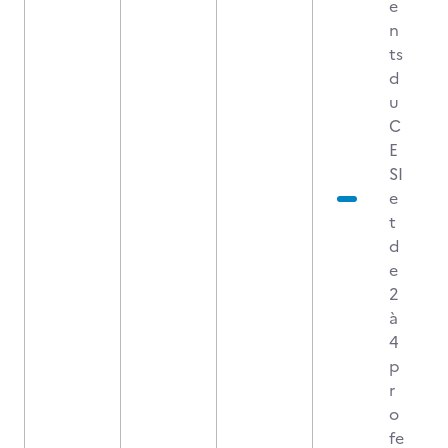
e
n
ts
d
u
C
E
SI
e
t
d
e
2
à
4
p
r
o
fe