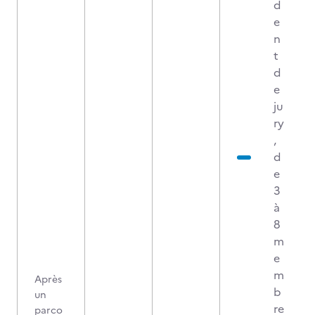
d
e
n
t
d
e
ju
ry
,
d
e
3
à
8
m
e
m
Après
b
un
re
parco