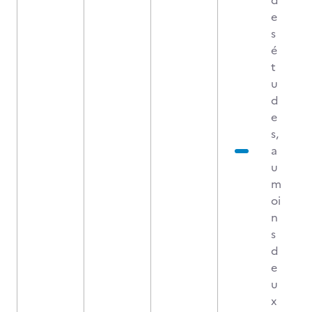
d
e
s
é
t
u
d
e
s,
a
u
m
oi
n
s
d
e
u
x