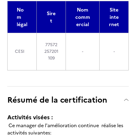
No
Nom
Site
Sire
m
comm
inte
t
légal
ercial
rnet
77572
CESI
257201
-
-
109
Résumé de la certification
Activités visées :
Ce manager de l'amélioration continue réalise les
activités suivantes: