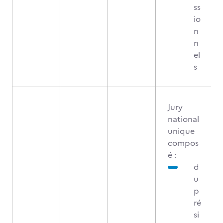
ss
io
n
n
el
s
Jury
national
unique
compos
é :
d
u
p
ré
si