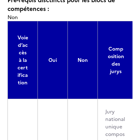
Pré-requis disctincts pour les blocs de
compétences :
Non
Voie
d’ac
Comp
cès
osition
à la
Oui
Non
des
cert
jurys
ifica
tion
Jury
national
unique
compos