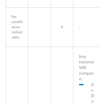
Par
candid
ature
X
-
individ
uelle
Jury
national
VAE
compos
é :
d
u
D
ir