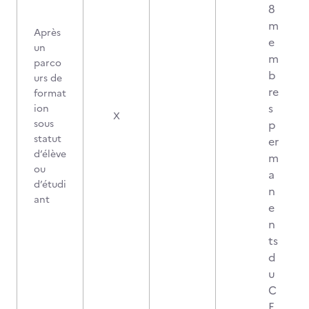
8
m
Après
e
un
m
parco
b
urs de
re
format
s
ion
X
sous
p
statut
er
d’élève
m
ou
a
d’étudi
n
ant
e
n
ts
d
u
C
E