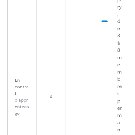
ry
,
d
e
3
à
8
m
e
m
b
En
re
contra
s
t
X
d’appr
p
entissa
er
ge
m
a
n