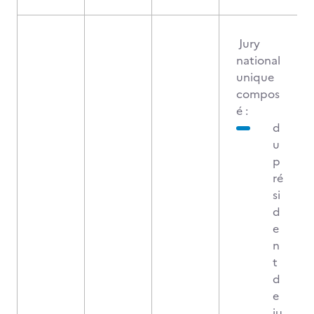
Jury
national
unique
compos
é :
d
u
p
ré
si
d
e
n
t
d
e
ju