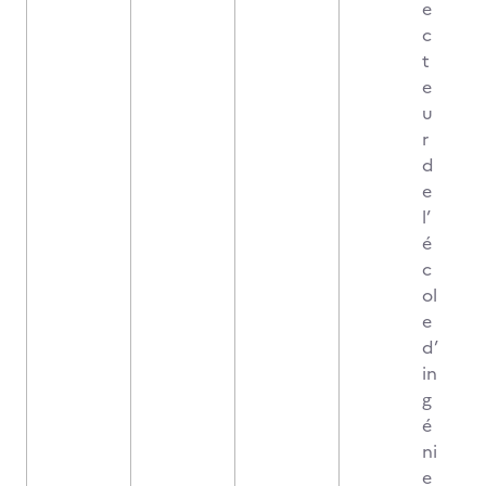
e
c
t
e
u
r
d
e
l’
é
c
ol
e
d’
in
g
é
ni
e