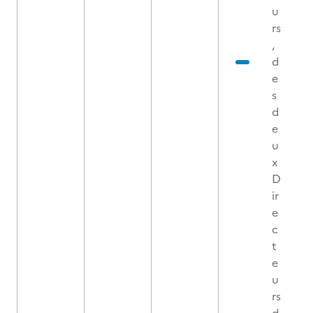
u
rs
,
d
e
s
d
e
u
x
D
ir
e
c
t
e
u
rs