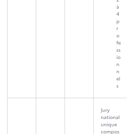
à
4
p
r
o
fe
ss
io
n
n
el
s
Jury
national
unique
compos