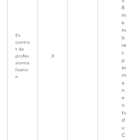
à
8
m
e
m
En
b
contra
re
t de
s
profes
X
p
sionna
er
lisatio
m
n
a
n
e
n
ts
d
u
C