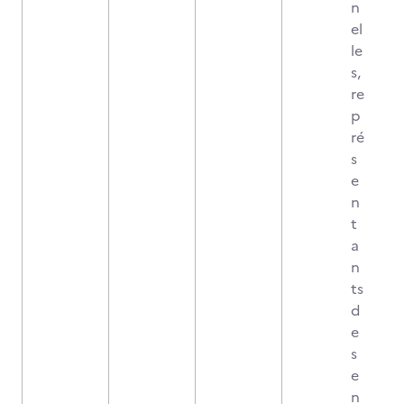
n
el
le
s,
re
p
ré
s
e
n
t
a
n
ts
d
e
s
e
n