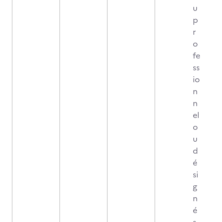
u
p
r
o
fe
ss
io
n
n
el
o
u
d
é
si
g
n
é