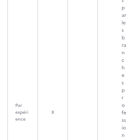
s
p
ar
le
s
b
ra
n
c
h
e
s
p
r
o
Par
fe
expéri
X
ence
ss
io
n