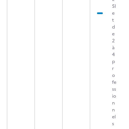
SI
e
t
d
e
2
à
4
p
r
o
fe
ss
io
n
n
el
s